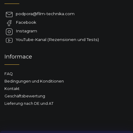
e
ß
r
z
e
podpora
@
film-technika.com
e
l
Facebook
i
e
m
l
Instagram
e
e
YouTube-Kanal (Rezensionen und Tests)
n
t
e
Informace
d
e
r
FAQ
L
i
Bedingungen und Konditionen
s
Kontakt
t
Geschäftsbewertung
e
Lieferung nach DE und AT