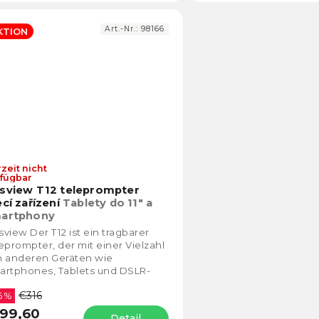
Art.-Nr.:
98166
KTION
zeit nicht
Die
fügbar
durchschnittliche
sview T12 teleprompter
Produktbewertung
ecí zařízení
Tablety do 11" a
ist
artphony
4,8
view Der T12 ist ein tragbarer
von
eprompter, der mit einer Vielzahl
5
n anderen Geräten wie
Sternen.
artphones, Tablets und DSLR-
eras kompatibel ist.
€316
6 %
99,60
Detail