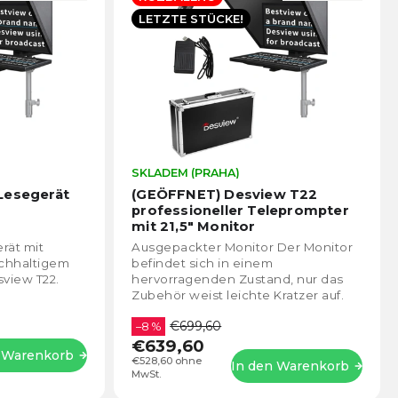
LETZTE STÜCKE!
Die
SKLADEM (PRAHA)
Die
durchschnittliche
durch
Lesegerät
(GEÖFFNET) Desview T22
Produktbewertung
Prod
professioneller Teleprompter
ist
ist
mit 21,5" Monitor
4,1
5,0
rät mit
Ausgepackter Monitor Der Monitor
von
von
ichhaltigem
befindet sich in einem
5
5
view T22.
hervorragenden Zustand, nur das
Sternen.
Stern
Zubehör weist leichte Kratzer auf.
Standard-Garantie. Professionelles
€699,60
Lesegerät mit...
–8 %
€639,60
n Warenkorb
€528,60 ohne
In den Warenkorb
MwSt.