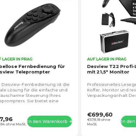
lphabetisch
 LAGER IN PRAG
Die
AUF LAGER IN PRAG
durchschnittliche
bellose Fernbedienung für
Desview T22 Profi-
Produktbewertung
sview Teleprompter
mit 21,5" Monitor
ist
4,5
 Desview-Fernbedienung ist die
Professionelles Lesege
von
ale Lösung für die einfache und
Koffer, Monitor und re
5
räuscharme Steuerung Ihres
Verpackungsinhalt Des
Sternen.
eprompters. Sie bietet eine
ge Akkulaufzeit, eine kabellose
bindung...
€699,60
7,96
€578,18 ohne
In den Warenkorb
In de
,84 ohne MwSt.
MwSt.