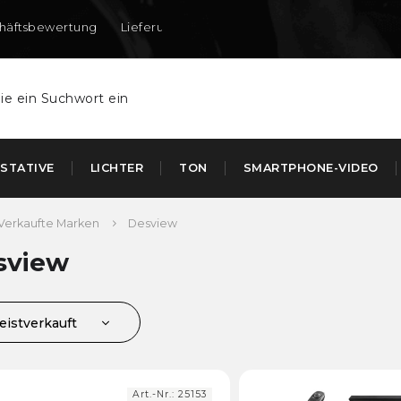
häftsbewertung
Lieferung nach DE und AT
STATIVE
LICHTER
TON
SMARTPHONE-VIDEO
Verkaufte Marken
Desview
sview
eistverkauft
ünstigste
euerste
Art.-Nr.:
25153