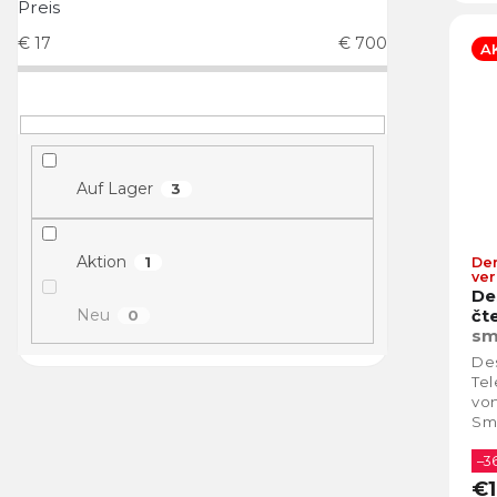
Preis
€
17
€
700
A
Auf Lager
3
Aktion
1
Der
ver
De
Neu
0
čt
sm
Des
Tel
vo
Sm
Kam
–3
€1