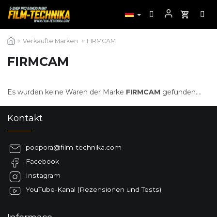
Zum
Verkaufte Marken
FIRMCAM
Inhalt
springen
FIRMCAM
Es wurden keine Waren der Marke
FIRMCAM
gefunden....
F
Kontakt
u
ß
z
podpora
@
film-technika.com
e
Facebook
i
l
Instagram
e
YouTube-Kanal (Rezensionen und Tests)