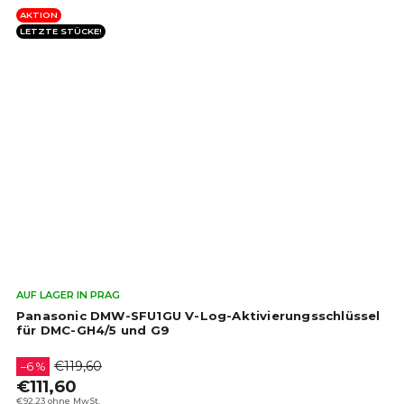
AKTION
LETZTE STÜCKE!
Die
AUF LAGER IN PRAG
dur
Panasonic DMW-SFU1GU V-Log-Aktivierungsschlüssel
Pro
für DMC-GH4/5 und G9
ist
4,7
€119,60
–6 %
von
€111,60
5
€92,23 ohne MwSt.