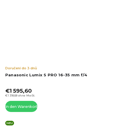
Die
Doručení do 3 dnů
dur
Panasonic Lumix S PRO 16-35 mm f/4
Pro
ist
€1 595,60
4,7
von
€1 318,68 ohne MwSt.
5
In den Warenkorb
Ste
NEU