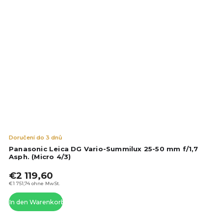
Die
Doručení do 3 dnů
dur
Panasonic Leica DG Vario-Summilux 25-50 mm f/1,7
Pro
Asph. (Micro 4/3)
ist
€2 119,60
5,0
von
€1 751,74 ohne MwSt.
5
In den Warenkorb
Ste