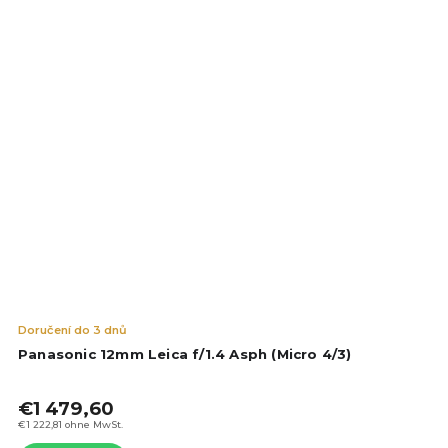
Die
Doručení do 3 dnů
dur
Panasonic 12mm Leica f/1.4 Asph (Micro 4/3)
Pro
ist
€1 479,60
5,0
von
€1 222,81 ohne MwSt.
5