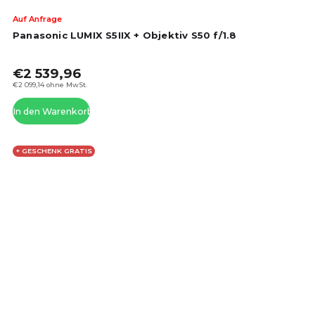
Die
Auf Anfrage
dur
Panasonic LUMIX S5IIX + Objektiv S50 f/1.8
Pro
ist
€2 539,96
4,6
von
€2 099,14 ohne MwSt.
5
In den Warenkorb
Ste
+ GESCHENK GRATIS