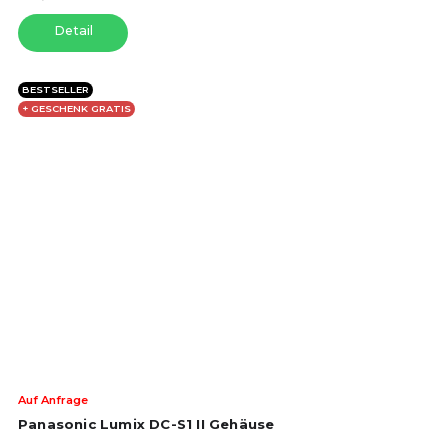
Ste
Detail
BESTSELLER
+ GESCHENK GRATIS
Die
Auf Anfrage
dur
Panasonic Lumix DC-S1 II Gehäuse
Pro