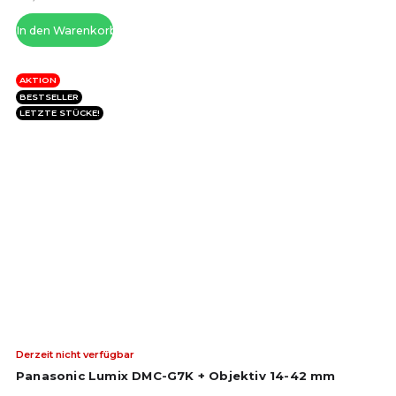
Ste
In den Warenkorb
AKTION
BESTSELLER
LETZTE STÜCKE!
Die
Derzeit nicht verfügbar
dur
Panasonic Lumix DMC-G7K + Objektiv 14-42 mm
Pro