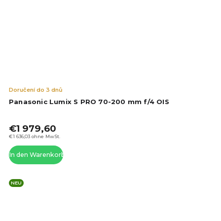
Die
Doručení do 3 dnů
dur
Panasonic Lumix S PRO 70-200 mm f/4 OIS
Pro
ist
€1 979,60
4,6
von
€1 636,03 ohne MwSt.
5
In den Warenkorb
Ste
NEU