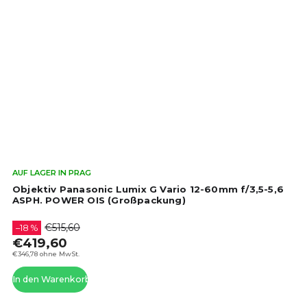
Die
AUF LAGER IN PRAG
dur
Objektiv Panasonic Lumix G Vario 12-60mm f/3,5-5,6
Pro
ASPH. POWER OIS (Großpackung)
ist
4,4
€515,60
–18 %
von
€419,60
5
€346,78 ohne MwSt.
Ste
In den Warenkorb