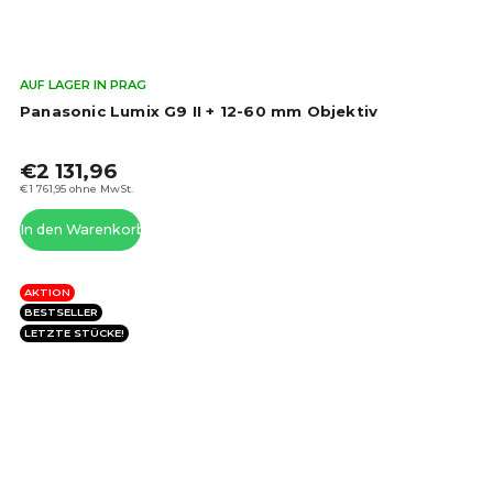
Die
AUF LAGER IN PRAG
dur
Panasonic Lumix G9 II + 12-60 mm Objektiv
Pro
ist
€2 131,96
4,5
von
€1 761,95 ohne MwSt.
5
In den Warenkorb
Ste
AKTION
BESTSELLER
LETZTE STÜCKE!