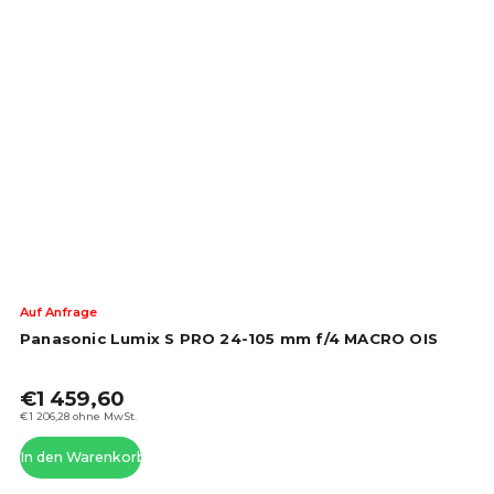
Die
Auf Anfrage
dur
Panasonic Lumix S PRO 24-105 mm f/4 MACRO OIS
Pro
ist
€1 459,60
4,5
von
€1 206,28 ohne MwSt.
5
In den Warenkorb
Ste