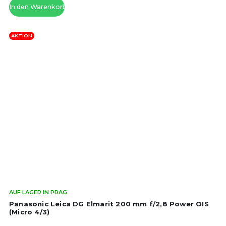
In den Warenkorb
Ste
AKTION
Die
AUF LAGER IN PRAG
dur
Panasonic Leica DG Elmarit 200 mm f/2,8 Power OIS
Pro
(Micro 4/3)
ist