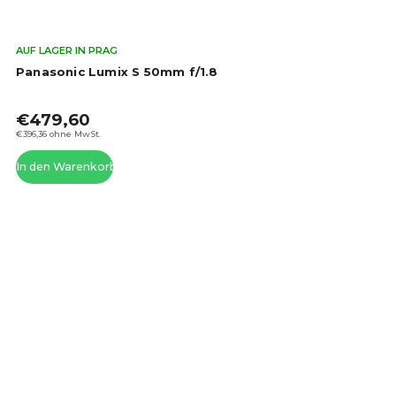
Die
AUF LAGER IN PRAG
dur
Panasonic Lumix S 50mm f/1.8
Pro
ist
€479,60
4,5
von
€396,36 ohne MwSt.
5
In den Warenkorb
Ste