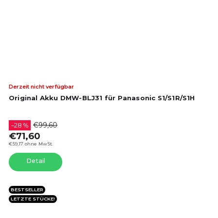
Die
Derzeit nicht verfügbar
dur
Original Akku DMW-BLJ31 für Panasonic S1/S1R/S1H
Pro
ist
5,0
€99,60
–28 %
von
€71,60
5
€59,17 ohne MwSt.
Ste
Detail
BESTSELLER
LETZTE STÜCKE!