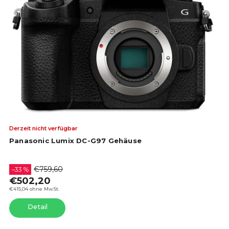
Die
Derzeit nicht verfügbar
dur
Panasonic Lumix DC-G97 Gehäuse
Pro
ist
4,2
€759,60
–33 %
von
€502,20
5
€415,04 ohne MwSt.
Ste
Detail