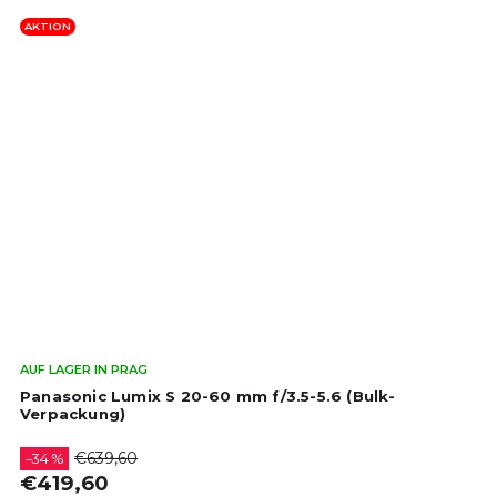
AKTION
Die
AUF LAGER IN PRAG
dur
Panasonic Lumix S 20-60 mm f/3.5-5.6 (Bulk-
Pro
Verpackung)
ist
4,3
€639,60
–34 %
von
€419,60