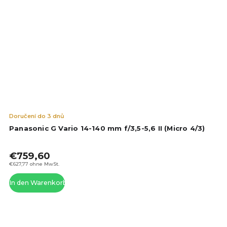
Die
Doručení do 3 dnů
dur
Panasonic G Vario 14-140 mm f/3,5-5,6 II (Micro 4/3)
Pro
ist
€759,60
5,0
von
€627,77 ohne MwSt.
5
In den Warenkorb
Ste