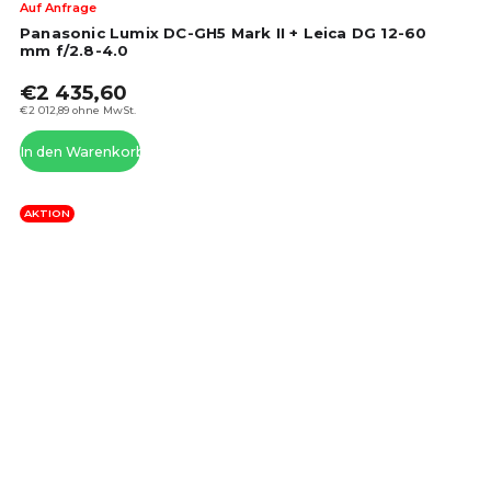
Die
Auf Anfrage
dur
Panasonic Lumix DC-GH5 Mark II + Leica DG 12-60
Pro
mm f/2.8-4.0
ist
€2 435,60
4,4
von
€2 012,89 ohne MwSt.
5
In den Warenkorb
Ste
AKTION