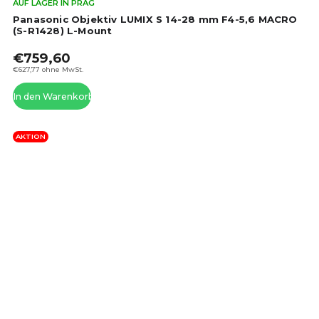
Die
AUF LAGER IN PRAG
dur
Panasonic Objektiv LUMIX S 14-28 mm F4-5,6 MACRO
Pro
(S-R1428) L-Mount
ist
€759,60
5,0
von
€627,77 ohne MwSt.
5
In den Warenkorb
Ste
AKTION