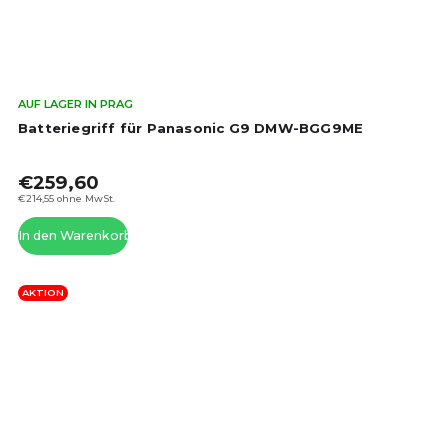
Die
AUF LAGER IN PRAG
dur
Batteriegriff für Panasonic G9 DMW-BGG9ME
Pro
ist
€259,60
5,0
von
€214,55 ohne MwSt.
5
In den Warenkorb
Ste
AKTION