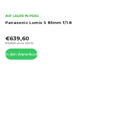
Die
AUF LAGER IN PRAG
dur
Panasonic Lumix S 85mm f/1.8
Pro
ist
€639,60
5,0
von
€528,60 ohne MwSt.
5
In den Warenkorb
Ste