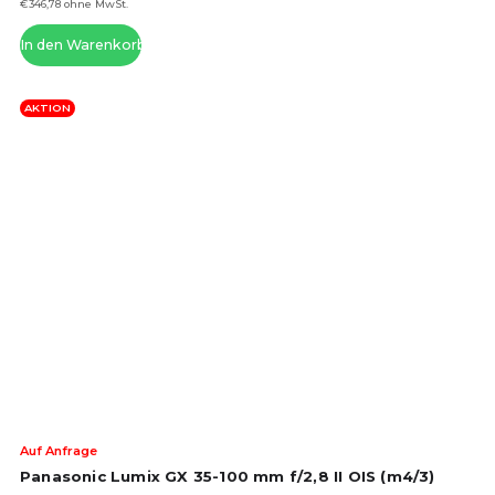
5
€346,78 ohne MwSt.
Ste
In den Warenkorb
AKTION
Die
Auf Anfrage
dur
Panasonic Lumix GX 35-100 mm f/2,8 II OIS (m4/3)
Pro