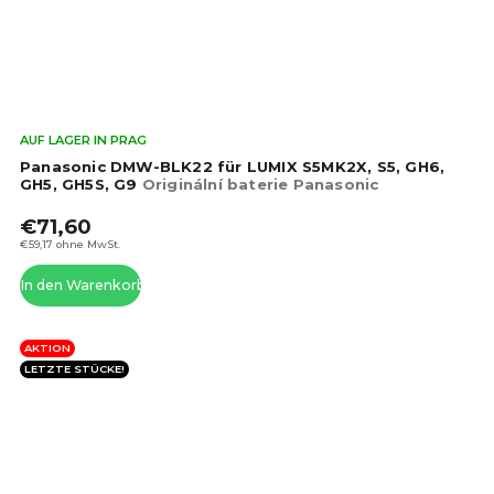
Die
AUF LAGER IN PRAG
dur
Panasonic DMW-BLK22 für LUMIX S5MK2X, S5, GH6,
Pro
GH5, GH5S, G9
Originální baterie Panasonic
ist
€71,60
4,4
von
€59,17 ohne MwSt.
5
In den Warenkorb
Ste
AKTION
LETZTE STÜCKE!