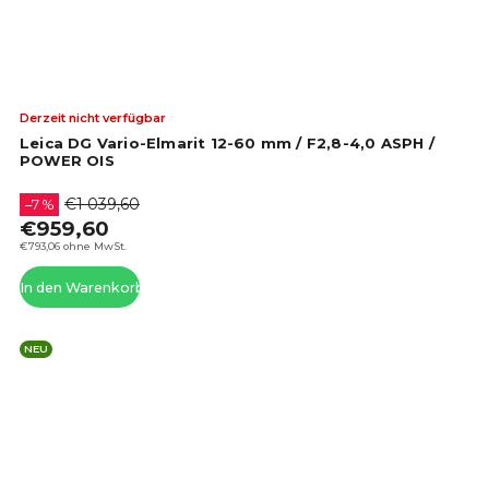
Die
Derzeit nicht verfügbar
dur
Leica DG Vario-Elmarit 12-60 mm / F2,8-4,0 ASPH /
Pro
POWER OIS
ist
4,7
€1 039,60
–7 %
von
€959,60
5
€793,06 ohne MwSt.
Ste
In den Warenkorb
NEU