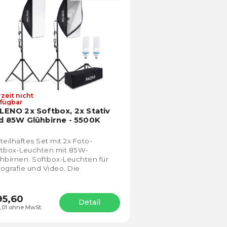
lphabetisch
zeit nicht
Die
fügbar
durchschnittliche
LENO 2x Softbox, 2x Stativ
Produktbewertung
d 85W Glühbirne - 5500K
ist
4,3
teilhaftes Set mit 2x Foto-
von
ftbox-Leuchten mit 85W-
5
hbirnen. Softbox-Leuchten für
Sternen.
ografie und Video. Die
samtleistung der Leuchten
rägt dank der Studio-
hbirnen...
5,60
Detail
,01 ohne MwSt.