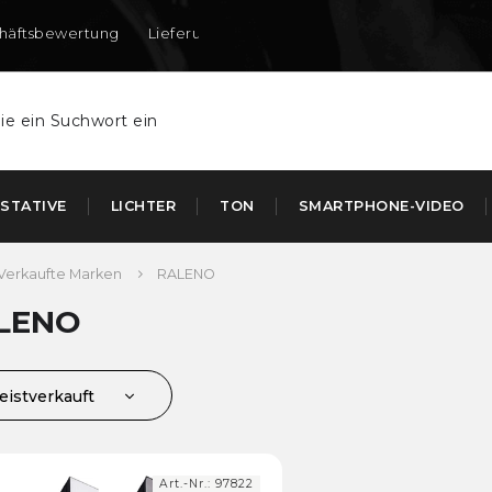
häftsbewertung
Lieferung nach DE und AT
STATIVE
LICHTER
TON
SMARTPHONE-VIDEO
Verkaufte Marken
RALENO
LENO
eistverkauft
ünstigste
euerste
Art.-Nr.:
97822