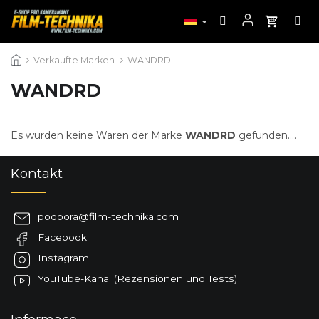
Zum
Verkaufte Marken
WANDRD
Inhalt
springen
WANDRD
Es wurden keine Waren der Marke
WANDRD
gefunden....
F
Kontakt
u
ß
z
podpora
@
film-technika.com
e
Facebook
i
l
Instagram
e
YouTube-Kanal (Rezensionen und Tests)