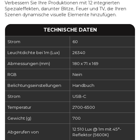
Verbessern Sie Ihre Produktionen mit 12 integrierten
Spezialeffekten, darunter Blitze, Feuer und TV, die Ihren
Szenen dynamische visuelle Elemente hinzufügen.
TECHNISCHE DATEN
Strom
60
Leuchtdichte bei 1m (Lux)
26340
Abmessungen (mm)
180 x 71 x 169
RGB
Nein
Belichtungseinstellungen
Handbuch
Strom
USB-C
Temperatur
2700-6500
Gewicht (g)
700
12 510 Lux @ 1m mit 45°-
Abgerufen von
Reflektor (5600K)