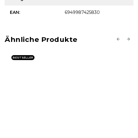
EAN
:
6949987425830
Previous
Next
BESTSELLER