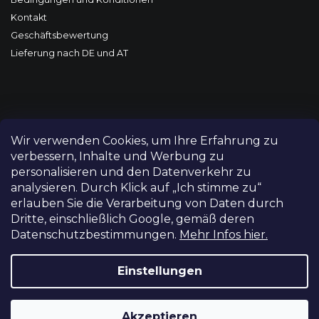
Kontakt
Geschäftsbewertung
Lieferung nach DE und AT
Wir verwenden Cookies, um Ihre Erfahrung zu
verbessern, Inhalte und Werbung zu
personalisieren und den Datenverkehr zu
analysieren. Durch Klick auf „Ich stimme zu“
erlauben Sie die Verarbeitung von Daten durch
Dritte, einschließlich Google, gemäß deren
Datenschutzbestimmungen.
Mehr Infos hier.
Copyright 2026
FILM-TECHNIKA
. Alle Rechte vorbehalten.
Cookie-Einstellungen ändern
Einstellungen
Grafický návrh vytvořil a nakódoval
Shoptetak.cz
Akzeptieren
Erstellt von Shoptet