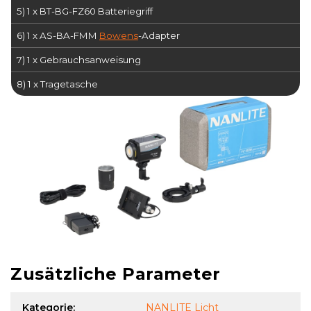
5) 1 x BT-BG-FZ60 Batteriegriff
6) 1 x AS-BA-FMM
Bowens
-Adapter
7) 1 x Gebrauchsanweisung
8) 1 x Tragetasche
Zusätzliche Parameter
Kategorie
:
NANLITE Licht