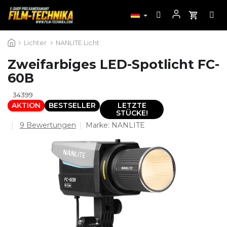
Zum
Lichter
NANLITE Licht
Inhalt
springen
Zweifarbiges LED-Spotlicht FC-
60B
34399
AKTION
BESTSELLER
LETZTE
STÜCKE!
Die
9 Bewertungen
Marke:
NANLITE
durchschnittliche
Produktbewertung
ist
4,4
von
5
Sternen.