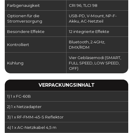
Farbgenauigkeit
CRI 96, TLCI 98
Optionen für die
USB-PD, V-Mount, NP-F-
Stromversorgung
Akku, AC-Netzteil
Besondere Effekte
12 integrierte Effekte
Bluetooth, 2.4GHz,
Kontrolliert
DMX/RDM
Vier Gebläsemodi (SMART,
Kühlung
FULL SPEED, LOW SPEED,
OFF)
VERPACKUNGSINHALT
1) 1 x FC-60B
2) 1 x Netzadapter
3) 1 x RF-FMM-45-S Reflektor
4) 1 x AC-Netzkabel 4,5 m