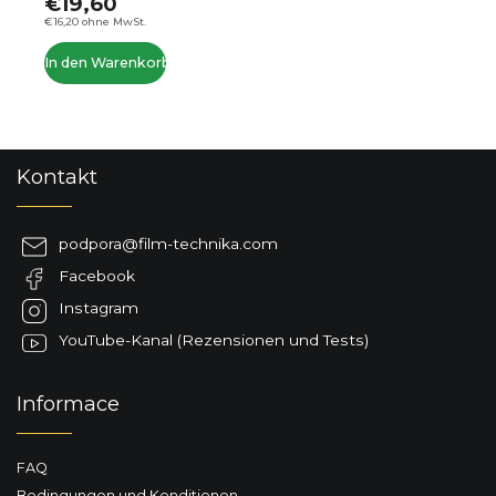
€19,60
€16,20 ohne MwSt.
In den Warenkorb
F
Kontakt
u
ß
z
podpora
@
film-technika.com
e
Facebook
i
l
Instagram
e
YouTube-Kanal (Rezensionen und Tests)
Informace
FAQ
Bedingungen und Konditionen