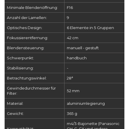
Minimale Blendenöffnung:
F16
Anzahl der Lamellen:
9
Optisches Design:
6 Elemente in 5 Gruppen
Fokussierentfernung:
42 cm
Blendensteuerung:
manuell - gestuft
Schwerpunkt:
handbuch
Stabilisierung:
-
Betrachtungswinkel:
28°
Gewindedurchmesser für
52 mm
Filter:
Material:
aluminiumlegierung
Gewicht:
365 g
m4/3-Bajonette (Panasonic
Kompatibilität:
GH, G, GX und andere