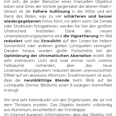
mit sich, die jeder Benutzer eines manuellen Objektivs
lieben wird. Einer der Vorteile gegenüber der älteren Mark I-
Version ist die
höhere Auflösung
in der Mitte und am
Rand des Bildes, was zu viel
schärferen und besser
wiedergegebenen
Fotos führt, vor allem wenn Sie Details
oder Strukturen fotografieren, werden Sie hier den größten
Unterschied feststellen. Dank des neuen
Linsenplatzierungssystems wird
die Vignettierung
im Bild
reduziert
und das
Streulicht
auf den Linsen bei hellem
Sonnenlicht oder anderen grellen Lichtquellen verringert.
Darüber hinaus wurden große Fortschritte bei der
Optimierung der chromatischen Aberration
erzielt. Bei
sehr intensivem Licht sind zwar immer noch violette
Farbsäume vorhanden, aber das neue
Linsenanordnungssystem reduziert diesen unerwünschten
Effekt auf ein absolutes Minimum. Erwähnenswert ist auch,
dass die
neunblättrige Blende
beim Blick auf die
Lichtquelle (Sonne, Blitzlicht) einen 9-zackigen Sterneffekt
erzeugt.
Wir sind sehr beeindruckt von den Ergebnissen, die wir mit
dem 7Artisans erzielen. Das Objektiv besteht vollständig
aus Aluminium, einschließlich der Frontkappe.
Im Internet kursieren Informationen, dass das Objektiv mit