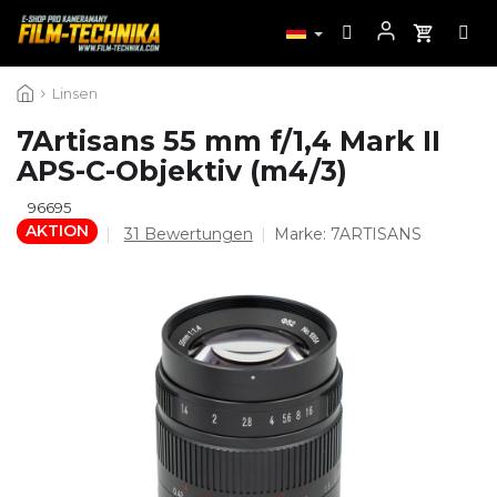
Zum
Linsen
Inhalt
springen
7Artisans 55 mm f/1,4 Mark II
APS-C-Objektiv (m4/3)
96695
AKTION
Die
31 Bewertungen
Marke:
7ARTISANS
durchschnittliche
Produktbewertung
ist
4,7
von
5
Sternen.