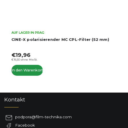
AUF LAGER IN PRAG
CINE-X polarisierender MC CPL-Filter (52 mm)
€19,96
€16,50 ohne MwSt.
In den Warenkorb
F
Kontakt
u
ß
z
podpora
@
film-technika.com
e
Facebook
i