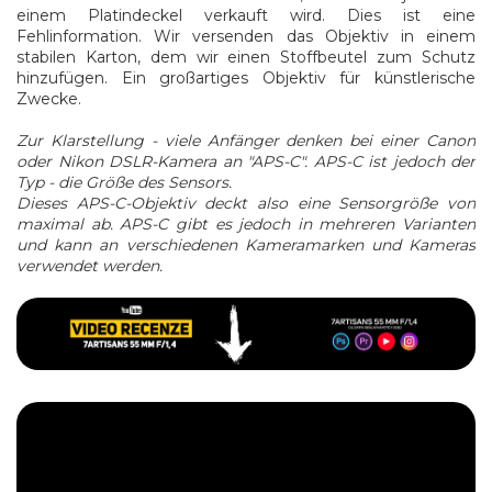
einem Platindeckel verkauft wird. Dies ist eine
Fehlinformation. Wir versenden das Objektiv in einem
stabilen Karton, dem wir einen Stoffbeutel zum Schutz
hinzufügen. Ein großartiges Objektiv für künstlerische
Zwecke.
Zur Klarstellung - viele Anfänger denken bei einer Canon
oder Nikon DSLR-Kamera an "APS-C". APS-C ist jedoch der
Typ - die Größe des Sensors.
Dieses APS-C-Objektiv deckt also eine Sensorgröße von
maximal ab. APS-C gibt es jedoch in mehreren Varianten
und kann an verschiedenen Kameramarken und Kameras
verwendet werden.