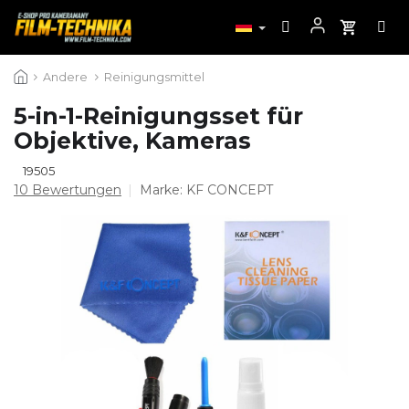
Zum
Andere
Reinigungsmittel
Inhalt
springen
5-in-1-Reinigungsset für
Objektive, Kameras
19505
Die
10 Bewertungen
Marke:
KF CONCEPT
durchschnittliche
Produktbewertung
ist
4,9
von
5
Sternen.