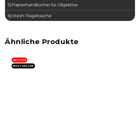
5) Papierhandtücher für Objektive
6) Mesh-Tragetasche
AKTION
BESTSELLER