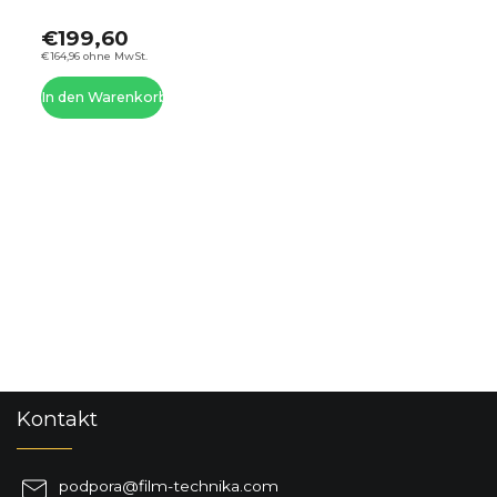
€199,60
€164,96 ohne MwSt.
In den Warenkorb
F
Kontakt
u
ß
z
podpora
@
film-technika.com