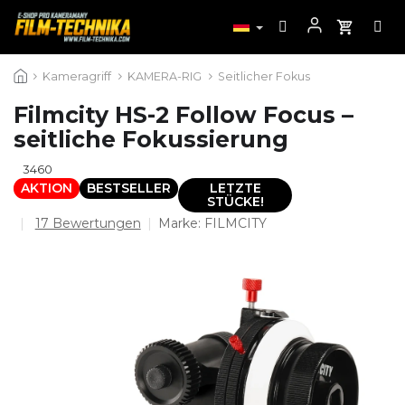
Zum
Kameragriff
KAMERA-RIG
Seitlicher Fokus
Inhalt
springen
Filmcity HS-2 Follow Focus –
seitliche Fokussierung
3460
AKTION
BESTSELLER
LETZTE
STÜCKE!
Die
17 Bewertungen
Marke:
FILMCITY
durchschnittliche
Produktbewertung
ist
4,9
von
5
Sternen.