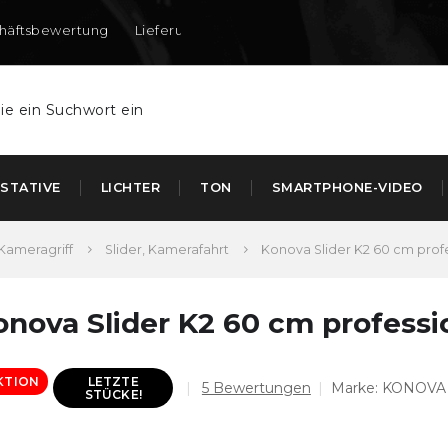
häftsbewertung
Lieferung nach DE und AT
STATIVE
LICHTER
TON
SMARTPHONE-VIDEO
Kameragriff
Slider, Kamerafahrt
Konova Slider K2 60 cm prof
onova Slider K2 60 cm professi
KTION
LETZTE
Die
5 Bewertungen
Marke:
KONOVA
STÜCKE!
durchschnittliche
Produktbewertung
ist