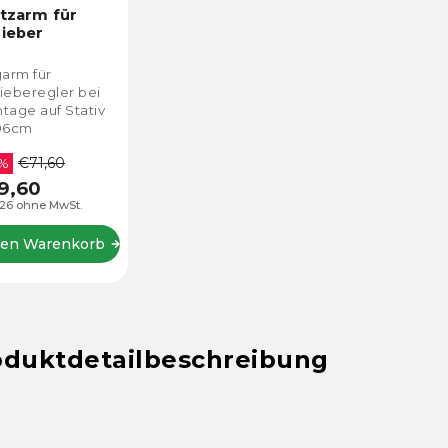
tzarm für
ieber
garm für
ieberegler bei
tage auf Stativ
96cm
ziehbar.
€71,60
allklemme,
 %
llstativ,
9,60
allkugelkopf.
26 ohne MwSt.
den Warenkorb
oduktdetailbeschreibung