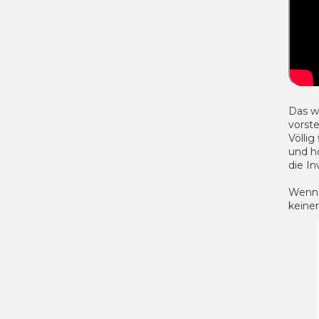
Das w
vorste
Völli
und hö
die In
Wenn 
keiner