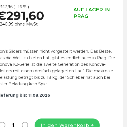
347,96
( –16 % )
AUF LAGER IN
€291,60
PRAG
240,99 ohne MwSt.
erkaufspreis:
on's Sliders müssen nicht vorgestellt werden. Das Beste,
as die Welt zu bieten hat, gibt es endlich auch in Prag. Die
onova K2-Serie ist die zweite Generation des Konova-
leiters mit einem dreifach gelagerten Lauf. Die maximale
elastung beträgt bis zu 18 kg, der Schieber hat auch bei
oller Beladung kein Spiel.
ieferung bis:
11.08.2026
In den Warenkorb