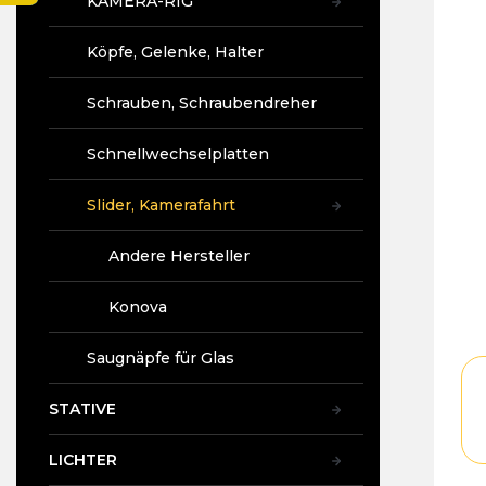
KAMERA-RIG
t
e
Köpfe, Gelenke, Halter
Schrauben, Schraubendreher
Schnellwechselplatten
Slider, Kamerafahrt
Andere Hersteller
Konova
Saugnäpfe für Glas
STATIVE
LICHTER