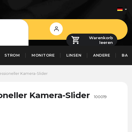
Login
Warenkorb
leeren
STROM
MONITORE
LINSEN
ANDERE
BAS
essioneller Kamera-Slider
oneller Kamera-Slider
100019