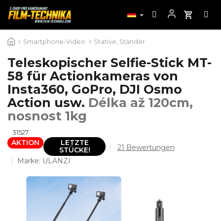
Zum
Smartphone-Video
Stative, Ständer
Inhalt
springen
Teleskopischer Selfie-Stick MT-
58 für Actionkameras von
Insta360, GoPro, DJI Osmo
Action usw.
Délka až 120cm,
nosnost 1kg
31527
AKTION
LETZTE
Die
21 Bewertungen
STÜCKE!
durchschnittliche
Marke:
ULANZI
Produktbewertung
ist
4,3
von
5
Sternen.