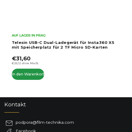
AUF LAGER IN PRAG
Telesin USB-C Dual-Ladegerät für Insta360 X5
mit Speicherplatz für 2 TF Micro SD-Karten
€31,60
€26,12 ohne MwSt.
In den Warenkorb
F
Kontakt
u
ß
z
podpora
@
film-technika.com
e
Facebook