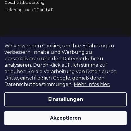
Geschäftsbewertung
Lieferung nach DE und AT
Wir verwenden Cookies, um Ihre Erfahrung zu
verbessern, Inhalte und Werbung zu
personalisieren und den Datenverkehr zu
analysieren. Durch Klick auf „Ich stimme zu“
erlauben Sie die Verarbeitung von Daten durch
Dritte, einschließlich Google, gemäß deren
Datenschutzbestimmungen.
Mehr Infos hier.
Copyright 2026
FILM-TECHNIKA
. Alle Rechte vorbehalten.
Cookie-Einstellungen ändern
Einstellungen
Grafický návrh vytvořil a nakódoval
Shoptetak.cz
Akzeptieren
Erstellt von Shoptet