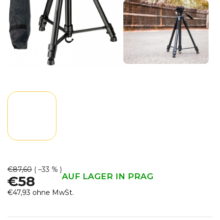
€87,60
( –33 % )
AUF LAGER IN PRAG
€58
€47,93 ohne MwSt.
Verkaufspreis: