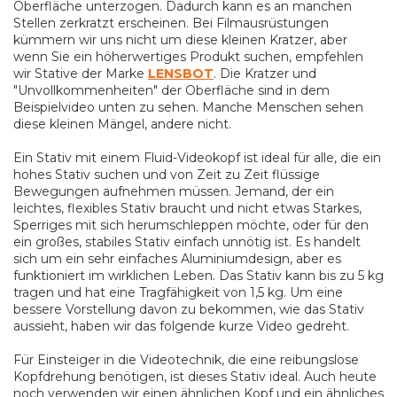
Oberfläche unterzogen. Dadurch kann es an manchen
Stellen zerkratzt erscheinen. Bei Filmausrüstungen
kümmern wir uns nicht um diese kleinen Kratzer, aber
wenn Sie ein höherwertiges Produkt suchen, empfehlen
wir Stative der Marke
LENSBOT
. Die Kratzer und
"Unvollkommenheiten" der Oberfläche sind in dem
Beispielvideo unten zu sehen. Manche Menschen sehen
diese kleinen Mängel, andere nicht.
Ein Stativ mit einem Fluid-Videokopf ist ideal für alle, die ein
hohes Stativ suchen und von Zeit zu Zeit flüssige
Bewegungen aufnehmen müssen. Jemand, der ein
leichtes, flexibles Stativ braucht und nicht etwas Starkes,
Sperriges mit sich herumschleppen möchte, oder für den
ein großes, stabiles Stativ einfach unnötig ist. Es handelt
sich um ein sehr einfaches Aluminiumdesign, aber es
funktioniert im wirklichen Leben. Das Stativ kann bis zu 5 kg
tragen und hat eine Tragfähigkeit von 1,5 kg. Um eine
bessere Vorstellung davon zu bekommen, wie das Stativ
aussieht, haben wir das folgende kurze Video gedreht.
Für Einsteiger in die Videotechnik, die eine reibungslose
Kopfdrehung benötigen, ist dieses Stativ ideal. Auch heute
noch verwenden wir einen ähnlichen Kopf und ein ähnliches