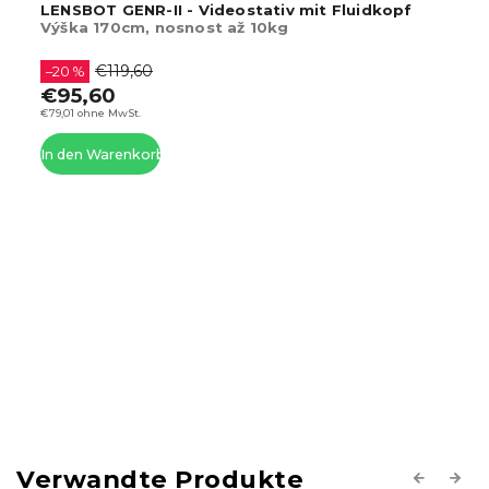
Video-DSLR-Stativ TA30 Titan (Schwarz)
€35,96
–33 %
€23,96
€19,80 ohne MwSt.
In den Warenkorb
Verwandte Produkte
Previous
Next