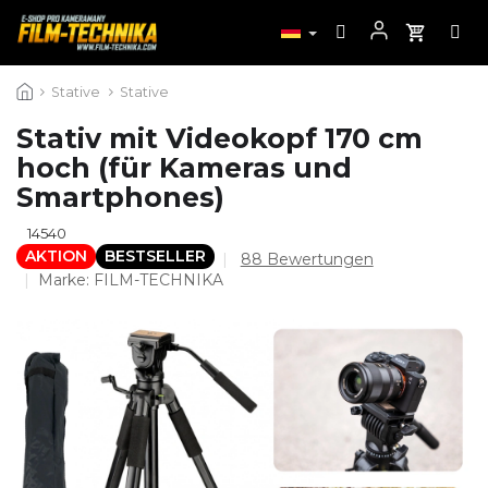
Zum
Stative
Stative
Inhalt
springen
Stativ mit Videokopf 170 cm
hoch (für Kameras und
Smartphones)
14540
AKTION
BESTSELLER
Die
88 Bewertungen
durchschnittliche
Marke:
FILM-TECHNIKA
Produktbewertung
ist
4,4
von
5
Sternen.