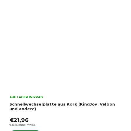
AUF LAGER IN PRAG
LENSBOT GENR-II - Videostativ mit Fluidkopf
Výška 170cm, nosnost až 10kg
€119,60
–20 %
€95,60