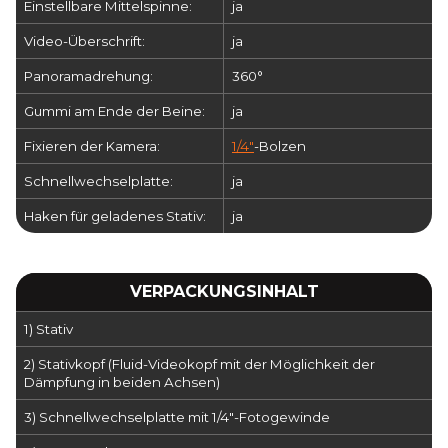
Einstellbare Mittelspinne:
ja
Video-Überschrift:
ja
Panoramadrehung:
360°
Gummi am Ende der Beine:
ja
Fixieren der Kamera:
1/4"
-Bolzen
Schnellwechselplatte:
ja
Haken für geladenes Stativ:
ja
VERPACKUNGSINHALT
1) Stativ
2) Stativkopf (Fluid-Videokopf mit der Möglichkeit der
Dämpfung in beiden Achsen)
3) Schnellwechselplatte mit 1/4"-Fotogewinde