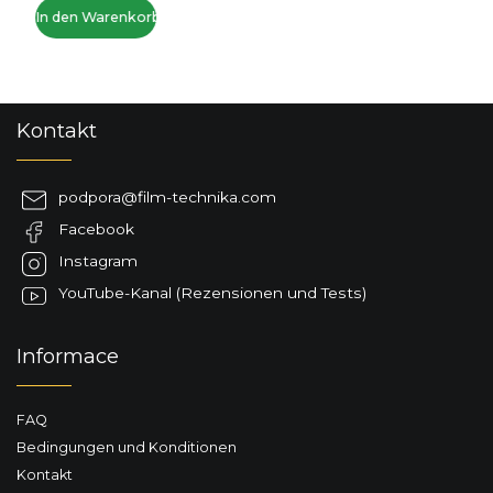
€79,01 ohne MwSt.
In den Warenkorb
F
Kontakt
u
ß
z
podpora
@
film-technika.com
e
Facebook
i
l
Instagram
e
YouTube-Kanal (Rezensionen und Tests)
Informace
FAQ
Bedingungen und Konditionen
Kontakt