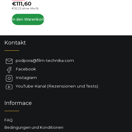
€111,60
€92,23 ohne MwSt.
In den Warenkorb
F
Kontakt
u
ß
z
podpora
@
film-technika.com
e
Facebook
i
l
Instagram
e
YouTube-Kanal (Rezensionen und Tests)
Informace
FAQ
Bedingungen und Konditionen