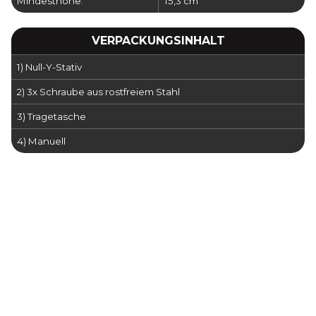
Mindesthöhe:
15,3 cm
VERPACKUNGSINHALT
1) Null-Y-Stativ
2) 3x Schraube aus rostfreiem Stahl
3) Tragetasche
4) Manuell