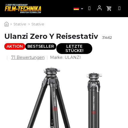
Zum
Stative
Stative
Inhalt
springen
Ulanzi Zero Y Reisestativ
31462
AKTION
BESTSELLER
LETZTE
STÜCKE!
Die
71 Bewertungen
Marke:
ULANZI
durchschnittliche
Produktbewertung
ist
4,5
von
5
Sternen.