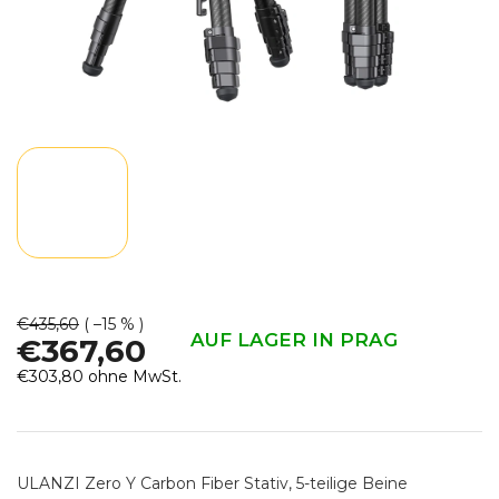
€435,60
( –15 % )
AUF LAGER IN PRAG
€367,60
€303,80 ohne MwSt.
Verkaufspreis:
ULANZI Zero Y Carbon Fiber Stativ, 5-teilige Beine