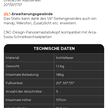
Dreifacher Rastwinkel
20°/55°/75°
1/4"
-Erweiterungsgewinde
Das Stativ kann dank des 1/4"-Seitengewindes auch ein
Handy, Mikrofon, Zusatzlicht etc. erweitern.
CNC-Design-Panoramastativkopf, kompatibel mit Arca-
Swiss-Schnellwechselplatten
TECHNISCHE DATEN
Material:
Kohlefaser
Gewicht:
1,1 kg
Maximale Belastung:
18kg
Fußwinkel:
20°; 55°;75°
Anzahl der Abschnitte:
5
Maximale Höhe:
157cm