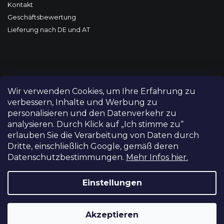
Kontakt
Geschäftsbewertung
Lieferung nach DE und AT
Wir verwenden Cookies, um Ihre Erfahrung zu
verbessern, Inhalte und Werbung zu
personalisieren und den Datenverkehr zu
analysieren. Durch Klick auf „Ich stimme zu“
erlauben Sie die Verarbeitung von Daten durch
Dritte, einschließlich Google, gemäß deren
Datenschutzbestimmungen.
Mehr Infos hier.
Copyright 2026
FILM-TECHNIKA
. Alle Rechte vorbehalten.
Cookie-Einstellungen ändern
Einstellungen
Grafický návrh vytvořil a nakódoval
Shoptetak.cz
Akzeptieren
Erstellt von Shoptet