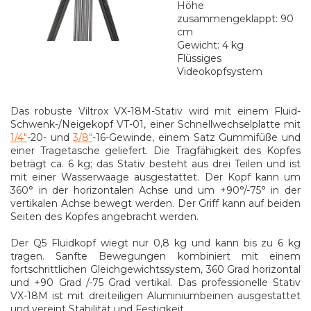
Höhe
zusammengeklappt: 90
cm
Gewicht: 4 kg
Flüssiges
Videokopfsystem
Das robuste Viltrox VX-18M-Stativ wird mit einem Fluid-
Schwenk-/Neigekopf VT-01, einer Schnellwechselplatte mit
1/4"
-20- und
3/8"
-16-Gewinde, einem Satz Gummifüße und
einer Tragetasche geliefert. Die Tragfähigkeit des Kopfes
beträgt ca. 6 kg; das Stativ besteht aus drei Teilen und ist
mit einer Wasserwaage ausgestattet. Der Kopf kann um
360° in der horizontalen Achse und um +90°/-75° in der
vertikalen Achse bewegt werden. Der Griff kann auf beiden
Seiten des Kopfes angebracht werden.
Der Q5 Fluidkopf wiegt nur 0,8 kg und kann bis zu 6 kg
tragen. Sanfte Bewegungen kombiniert mit einem
fortschrittlichen Gleichgewichtssystem, 360 Grad horizontal
und +90 Grad /-75 Grad vertikal. Das professionelle Stativ
VX-18M ist mit dreiteiligen Aluminiumbeinen ausgestattet
und vereint Stabilität und Festigkeit.