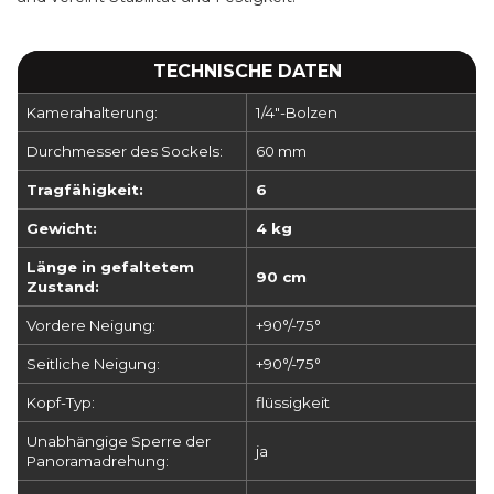
TECHNISCHE DATEN
Kamerahalterung:
1/4"-Bolzen
Durchmesser des Sockels:
60 mm
Tragfähigkeit:
6
Gewicht:
4 kg
Länge in gefaltetem
90 cm
Zustand:
Vordere Neigung:
+90°/-75°
Seitliche Neigung:
+90°/-75°
Kopf-Typ:
flüssigkeit
Unabhängige Sperre der
ja
Panoramadrehung: