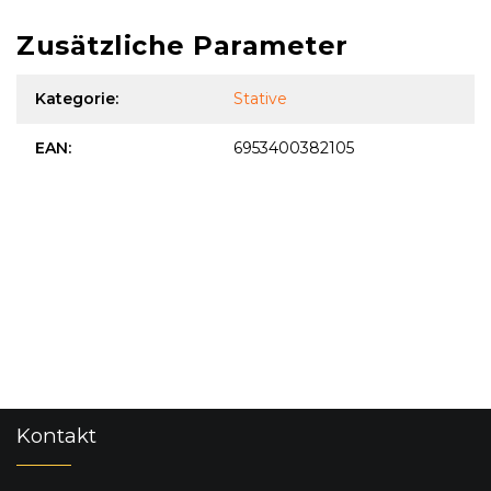
Zusätzliche Parameter
Kategorie
:
Stative
EAN
:
6953400382105
F
Kontakt
u
ß