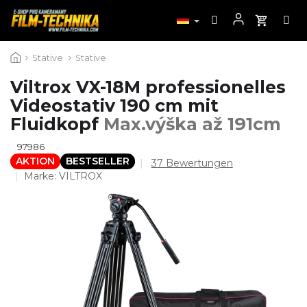
Zum
Stative
Stative
Inhalt
springen
Viltrox VX-18M professionelles
Videostativ 190 cm mit
Fluidkopf
Max.výška až 191cm
97986
AKTION
BESTSELLER
Die
37 Bewertungen
durchschnittliche
Marke:
VILTROX
Produktbewertung
ist
4,9
von
5
Sternen.