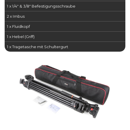
1 x 1/4" & 3/8" Befestigungsschraube
2 x Imbus
1 x Fluidkopf
1 x Hebel (Griff)
1 x Tragetasche mit Schultergurt