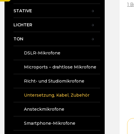
i
Die
1 
s
dur
STATIVE
t
Pr
e
ist
LICHTER
5,0
vo
5
TON
Ste
DSLR-Mikrofone
Microports – drahtlose Mikrofone
Richt- und Studiomikrofone
Untersetzung, Kabel, Zubehör
Ansteckmikrofone
Smartphone-Mikrofone