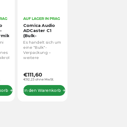
PRAG
AUF LAGER IN PRAG
o
Comica Audio
-
ADCaster C1
rmikrofon
(Bulk-
Verpackung)
ni
Es handelt sich um
it
eine "Bulk"-
enes
Verpackung –
ikrofon
weitere
Informationen
Khz
dazu finden Sie
lles
unten in Rot. Der
€111,60
ofon
ADCaster C1 ist ein
.
€92,23 ohne MwSt.
ausgezeichneter
r
Audio-Mixer, der
korb
In den Warenkorb
bis zu 2
Mikrofone...