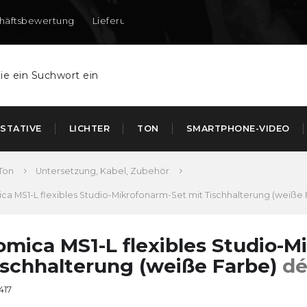
häftsbewertung
Lieferung nach DE und AT
STATIVE
LICHTER
TON
SMARTPHONE-VIDEO
Ton
Untersetzung, Kabel, Zubehör
ca MS1-L flexibles Studio-Mikrofonarm-Set mit Tischhalterung (weiße
omica MS1-L flexibles Studio-M
ischhalterung (weiße Farbe)
dé
417