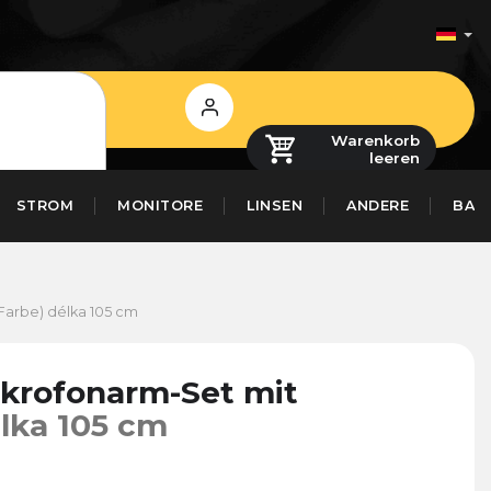
Login
Warenkorb
leeren
STROM
MONITORE
LINSEN
ANDERE
BAS
 Farbe)
délka 105 cm
ikrofonarm-Set mit
lka 105 cm