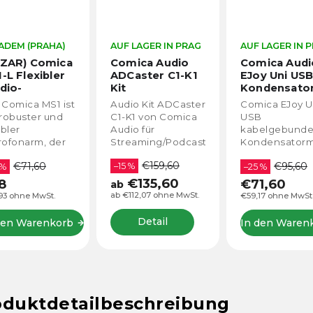
ADEM (PRAHA)
AUF LAGER IN PRAG
AUF LAGER IN 
AZAR) Comica
Comica Audio
Comica Audi
-L Flexibler
ADCaster C1-K1
EJoy Uni USB
dio-
Kit
Kondensato
krofonarm
mit RGB-
 Comica MS1 ist
Audio Kit ADCaster
Comica EJoy U
Steuerung m
 robuster und
C1-K1 von Comica
USB
chbefestigung
Galgen
ibler
Audio für
kabelgebund
iße Farbe)
rofonarm, der
Streaming/Podcast.
Kondensatorm
ka 105 cm
e einfache
mit RGB-
€159,60
€71,60
€95,60
–15 %
estigung am
 %
Steuerung, 48
–25 %
ch ermöglicht.
24bit, universe
€135,60
8
€71,60
ab
k der
Desktop-Mikr
ab €112,07 ohne MwSt.
93 ohne MwSt.
€59,17 ohne MwSt
hwertigen
für Streaming,
struktion, des
Aufnahme ode
Detail
den Warenkorb
In den Waren
hbaren
Podcasting.
igns und der...
oduktdetailbeschreibung