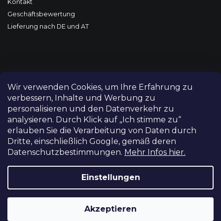
Kontakt
Geschäftsbewertung
Lieferung nach DE und AT
Wir verwenden Cookies, um Ihre Erfahrung zu
verbessern, Inhalte und Werbung zu
personalisieren und den Datenverkehr zu
analysieren. Durch Klick auf „Ich stimme zu“
erlauben Sie die Verarbeitung von Daten durch
Dritte, einschließlich Google, gemäß deren
Datenschutzbestimmungen.
Mehr Infos hier.
Copyright 2026
FILM-TECHNIKA
. Alle Rechte vorbehalten.
Cookie-Einstellungen ändern
Einstellungen
Grafický návrh vytvořil a nakódoval
Shoptetak.cz
Akzeptieren
Erstellt von Shoptet