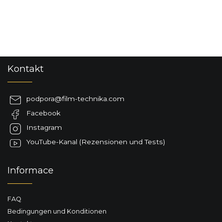
F
Kontakt
u
ß
z
podpora
@
film-technika.com
e
Facebook
i
l
Instagram
e
YouTube-Kanal (Rezensionen und Tests)
Informace
FAQ
Bedingungen und Konditionen