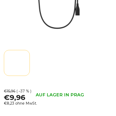
€15,96
( –37 % )
AUF LAGER IN PRAG
€9,96
€8,23 ohne MwSt.
Verkaufspreis: