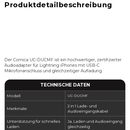
Produktdetailbeschreibung
Der Comica UC-DUCMF ist ein hochwertiger, zertifizierter
Audioadapter für Lightning iPhones mit USB-C
Mikrofonanschluss und gleichzeitiger Aufladung.
TECHNISCHE DATEN
Modell:
UC-DUCMF
2 in 1 Lade- und
Merkmale:
Audioeingangskabel
Unterstützung für schnelles
Ja, Laden und Audioeingang
Laden:
gleichzeitig