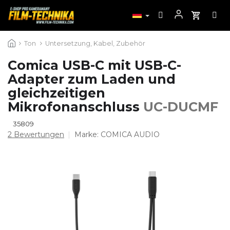
Zum
Ton
Untersetzung, Kabel, Zubehör
Inhalt
springen
Comica USB-C mit USB-C-
Adapter zum Laden und
gleichzeitigen
Mikrofonanschluss
UC-DUCMF
35809
Die
2 Bewertungen
Marke:
COMICA AUDIO
durchschnittliche
Produktbewertung
ist
5,0
von
5
Sternen.