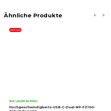
Previous
Next
AKTION
BESTSELLER
LETZTE STÜCKE!
AUF LAGER IN PRAG
00-
Duales LCD-Ladegerät für Sony NP-FZ100-Akk