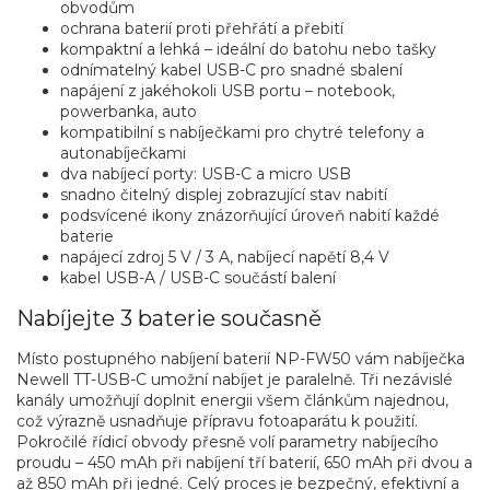
obvodům
ochrana baterií proti přehřátí a přebití
kompaktní a lehká – ideální do batohu nebo tašky
odnímatelný kabel USB-C pro snadné sbalení
napájení z jakéhokoli USB portu – notebook,
powerbanka, auto
kompatibilní s nabíječkami pro chytré telefony a
autonabíječkami
dva nabíjecí porty: USB-C a micro USB
snadno čitelný displej zobrazující stav nabití
podsvícené ikony znázorňující úroveň nabití každé
baterie
napájecí zdroj 5 V / 3 A, nabíjecí napětí 8,4 V
kabel USB-A / USB-C součástí balení
Nabíjejte 3 baterie současně
Místo postupného nabíjení baterií NP-FW50 vám nabíječka
Newell TT-USB-C umožní nabíjet je paralelně. Tři nezávislé
kanály umožňují doplnit energii všem článkům najednou,
což výrazně usnadňuje přípravu fotoaparátu k použití.
Pokročilé řídicí obvody přesně volí parametry nabíjecího
proudu – 450 mAh při nabíjení tří baterií, 650 mAh při dvou a
až 850 mAh při jedné. Celý proces je bezpečný, efektivní a