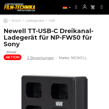
Zum
Strom
Ladegeräte
USB
Inhalt
springen
Newell TT-USB-C Dreikanal-
Ladegerät für NP-FW50 für
Sony
39046
AKTION
Die
2 Bewertungen
Marke:
NEWELL
durchschnittliche
Produktbewertung
ist
5,0
von
5
Sternen.