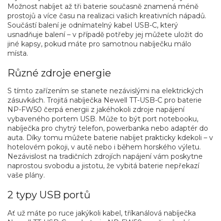
Možnost nabíjet až tři baterie současně znamená méně
prostojů a více času na realizaci vašich kreativních nápadů.
Součástí balení je odnímatelný kabel USB-C, který
usnadňuje balení – v případě potřeby jej můžete uložit do
jiné kapsy, pokud máte pro samotnou nabíječku málo
místa.
Různé zdroje energie
S tímto zařízením se stanete nezávislými na elektrických
zásuvkách. Trojitá nabíječka Newell TT-USB-C pro baterie
NP-FW50 čerpá energii z jakéhokoli zdroje napájení
vybaveného portem USB. Může to být port notebooku,
nabíječka pro chytrý telefon, powerbanka nebo adaptér do
auta. Díky tomu můžete baterie nabíjet prakticky kdekoli – v
hotelovém pokoji, v autě nebo i během horského výletu.
Nezávislost na tradičních zdrojích napájení vám poskytne
naprostou svobodu a jistotu, že vybitá baterie nepřekazí
vaše plány.
2 typy USB portů
Ať už máte po ruce jakýkoli kabel, tříkanálová nabíječka