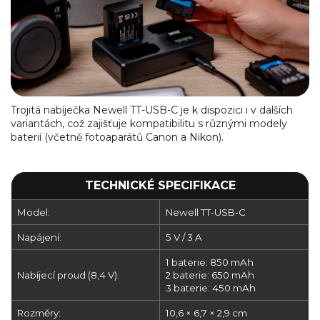
Trojitá nabíječka Newell TT-USB-C je k dispozici i v dalších
variantách, což zajišťuje kompatibilitu s různými modely
baterií (včetně fotoaparátů Canon a Nikon).
TECHNICKÉ SPECIFIKACE
Model:
Newell TT-USB-C
Napájení:
5 V / 3 A
1 baterie: 850 mAh
Nabíjecí proud (8,4 V):
2 baterie: 650 mAh
3 baterie: 450 mAh
Rozměry:
10,6 × 6,7 × 2,9 cm