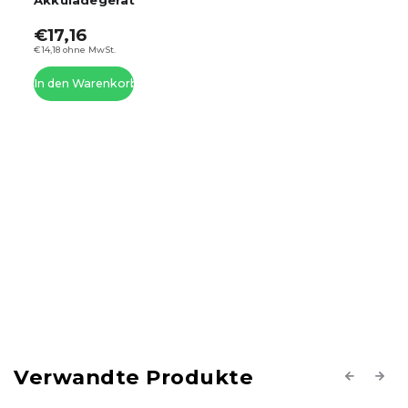
€55,60
–28 %
€39,96
€33,02 ohne MwSt.
In den Warenkorb
Verwandte Produkte
Previous
Next