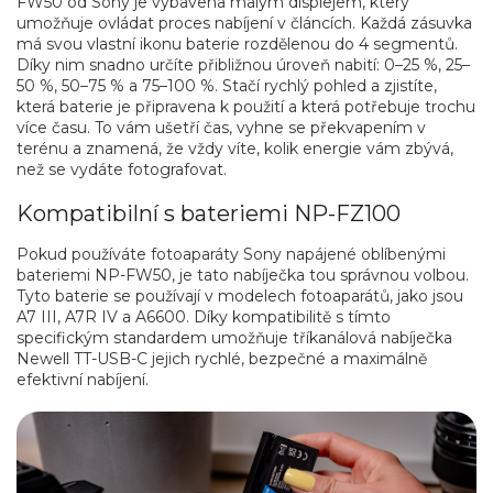
FW50 od Sony je vybavena malým displejem, který
umožňuje ovládat proces nabíjení v článcích. Každá zásuvka
má svou vlastní ikonu baterie rozdělenou do 4 segmentů.
Díky nim snadno určíte přibližnou úroveň nabití: 0–25 %, 25–
50 %, 50–75 % a 75–100 %. Stačí rychlý pohled a zjistíte,
která baterie je připravena k použití a která potřebuje trochu
více času. To vám ušetří čas, vyhne se překvapením v
terénu a znamená, že vždy víte, kolik energie vám zbývá,
než se vydáte fotografovat.
Kompatibilní s bateriemi NP-FZ100
Pokud používáte fotoaparáty Sony napájené oblíbenými
bateriemi NP-FW50, je tato nabíječka tou správnou volbou.
Tyto baterie se používají v modelech fotoaparátů, jako jsou
A7 III, A7R IV a A6600. Díky kompatibilitě s tímto
specifickým standardem umožňuje tříkanálová nabíječka
Newell TT-USB-C jejich rychlé, bezpečné a maximálně
efektivní nabíjení.