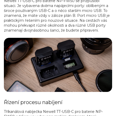
Newell TT-USB-C pro baterie NP-FW50 se přizpůsobí
situaci. Je vybavena dvěma napájecími porty: oblíbeným a
široce používaným USB-C a o něco starším micro USB. To
znamená, že máte vždy v záloze plán B. Port micro USB je
praktickým řešením pro nouzové situace. Na cestách vás
mohou překvapit různé okolnosti a dva různé USB porty
znamenají dvojnásobnou šanci, že budete připraveni.
Řízení procesu nabíjení
Tříkanálová nabíječka Newell TT-USB-C pro baterie NP-