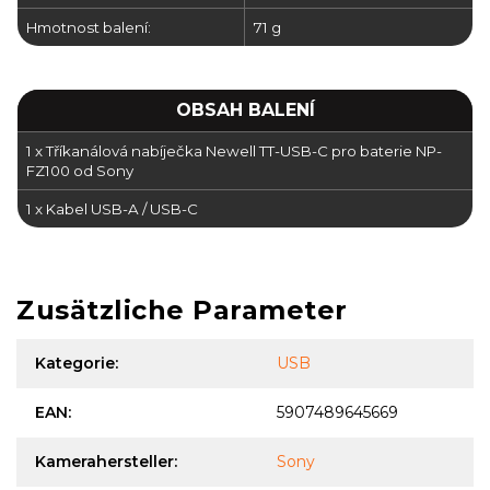
Hmotnost balení:
71 g
OBSAH BALENÍ
1 x Tříkanálová nabíječka Newell TT-USB-C pro baterie NP-
FZ100 od Sony
1 x Kabel USB-A / USB-C
Zusätzliche Parameter
Kategorie
:
USB
EAN
:
5907489645669
Kamerahersteller
:
Sony