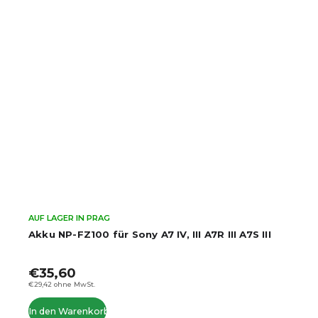
AUF LAGER IN PRAG
Ulanzi-Lüfter für Sony/Canon/FUJIFILM/Nikon
C072GBB2
€59,60
–13 %
€51,60
€42,64 ohne MwSt.