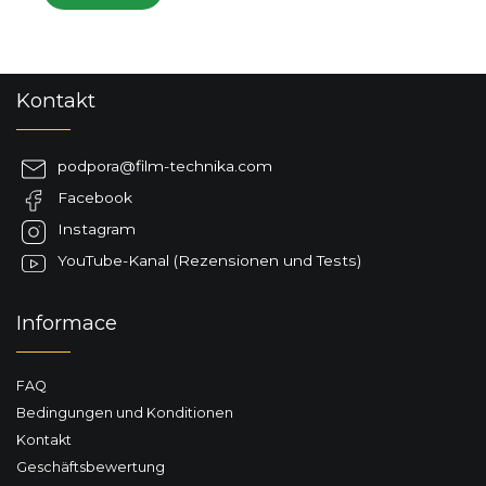
In den Warenkorb
F
Kontakt
u
ß
z
podpora
@
film-technika.com
e
Facebook
i
l
Instagram
e
YouTube-Kanal (Rezensionen und Tests)
Informace
FAQ
Bedingungen und Konditionen
Kontakt
Geschäftsbewertung