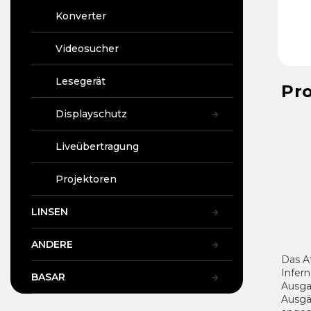
Konverter
Videosucher
Lesegerät
Pr
Displayschutz
Liveübertragung
Projektoren
LINSEN
ANDERE
Das 
Infern
BASAR
Ausgan
Ausgä