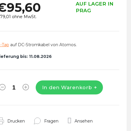
€95,60
AUF LAGER IN
PRAG
79,01 ohne MwSt.
erkaufspreis:
-Tap
auf DC-Stromkabel von Atomos.
ieferung bis:
11.08.2026
In den Warenkorb
Drucken
Fragen
Ansehen