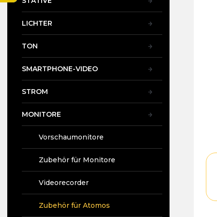
STATIVE
t
e
LICHTER
TON
SMARTPHONE-VIDEO
STROM
MONITORE
Vorschaumonitore
Zubehör für Monitore
Videorecorder
Zubehör für Atomos