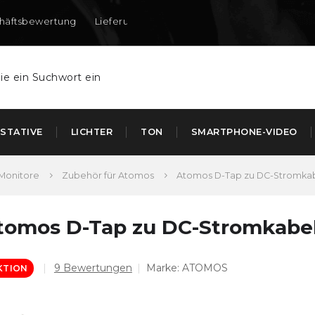
häftsbewertung
Lieferung nach DE und AT
STATIVE
LICHTER
TON
SMARTPHONE-VIDEO
Monitore
Zubehör für Atomos
Atomos D-Tap zu DC-Stromkabe
tomos D-Tap zu DC-Stromkabel 
Die
9 Bewertungen
Marke:
ATOMOS
KTION
durchschnittliche
Produktbewertung
ist