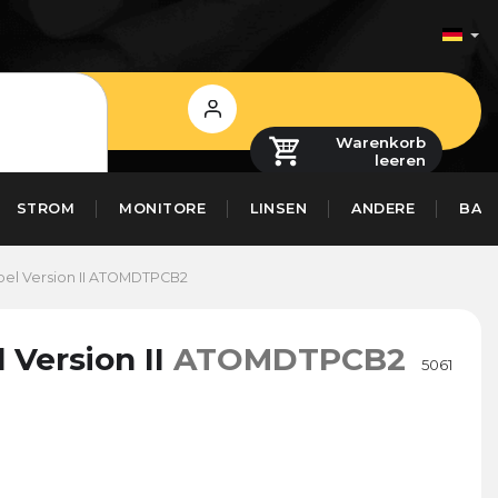
Login
Warenkorb
leeren
STROM
MONITORE
LINSEN
ANDERE
BAS
l Version II
ATOMDTPCB2
Version II
ATOMDTPCB2
5061