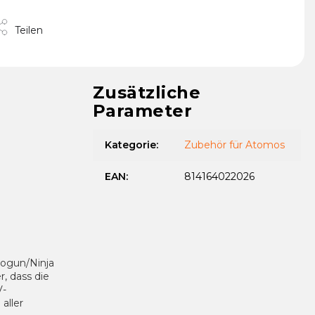
Teilen
Zusätzliche
Parameter
Kategorie
:
Zubehör für Atomos
EAN
:
814164022026
hogun/Ninja
r, dass die
V-
aller