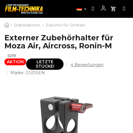
Zum
Stabilisatoren
Zubehör für Gimbals
Inhalt
springen
Externer Zubehörhalter für
Moza Air, Aircross, Ronin-M
5259
AKTION
LETZTE
Die
4 Bewertungen
STÜCKE!
durchschnittliche
Marke:
GUDSEN
Produktbewertung
ist
4,8
von
5
Sternen.