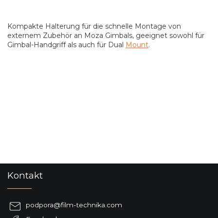
Kompakte Halterung für die schnelle Montage von
externem Zubehör an Moza Gimbals, geeignet sowohl für
Gimbal-Handgriff als auch für Dual
Mount
.
F
Kontakt
u
ß
z
podpora
@
film-technika.com
e