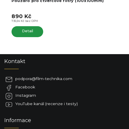
Pouzdro pro čtvercové filtry (100x100mm)
890 Kč
735,54 Kč bez DPH
Detail
Z
Kontakt
á
p
a
podpora
@
film-technika.com
t
Facebook
í
Instagram
YouTube kanál (recenze i testy)
Informace