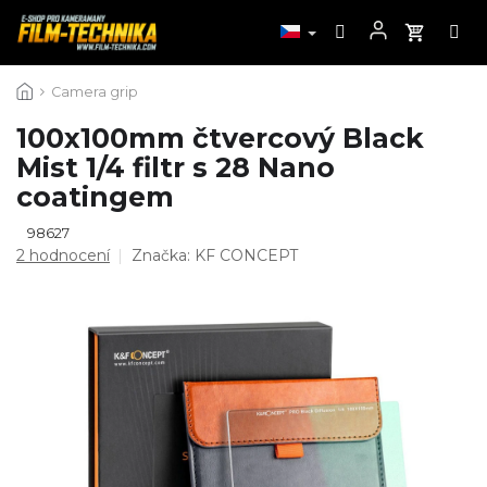
Přejít
Camera grip
na
obsah
100x100mm čtvercový Black
Mist 1/4 filtr s 28 Nano
coatingem
98627
Průměrné
2 hodnocení
Značka:
KF CONCEPT
hodnocení
produktu
je
4,5
z
5
hvězdiček.