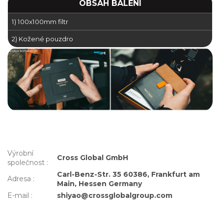
OBSAH BALENÍ
1) 100x100mm filtr
2) Kožené pouzdro
Výrobní
Cross Global GmbH
společnost
:
Carl-Benz-Str. 35 60386, Frankfurt am
Adresa
:
Main, Hessen Germany
E-mail
:
shiyao@crossglobalgroup.com