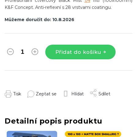
Profesionální čtvercový Black Mist
1/4
filtr (100x100mm)
K&F Concept. Anti-reflexní s 28 vrstvami coatingu.
Můžeme doručit do:
10.8.2026
Přidat do košíku
Tisk
Zeptat se
Hlídat
Sdílet
Detailní popis produktu