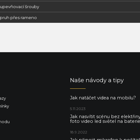
X upevňovací šrouby
opruh přes rameno
Naše návody a tipy
Jak natáčet videa na mobilu?
azy
ínky
5.11.2023
Jak nasvítit scénu bez elektři
foto video led světel na baterie
hodu
18.9.2022