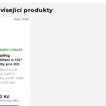
visející produkty
Kód:
10169
ADEM V PRAZE
llRig
šíření o 1/4"
ity pro DJI
in-S 2221B
íření o 1/4"
ity, NATO
žky a 3/8" ARRI
t 2221 pro
baly DJI Ronin-
d společností
llRig.
0 Kč
63 Kč bez DPH