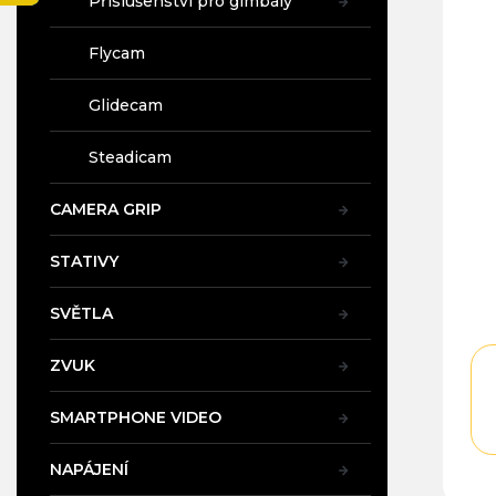
Příslušenství pro gimbály
5,0
a
z
n
5
Flycam
e
hvě
l
Glidecam
Steadicam
CAMERA GRIP
STATIVY
SVĚTLA
ZVUK
SMARTPHONE VIDEO
NAPÁJENÍ