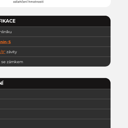
FIKACE
 hliníku
nin-S
/8"
závity
a se zámkem
NÍ