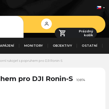
Přihlášení
Prázdný
košík
APÁJENÍ
MONITORY
OBJEKTIVY
OSTATNÍ
orní rukojeť s popruhem pro DJI Ronin-S
uhem pro DJI Ronin-S
10874