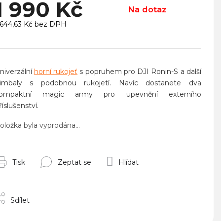
1 990 Kč
Na dotaz
 644,63 Kč bez DPH
ěrná
ena:
niverzální
horní rukojeť
s popruhem pro DJI Ronin-S a další
imbaly s podobnou rukojetí. Navíc dostanete dva
ompaktní magic army pro upevnění externího
říslušenství.
oložka byla vyprodána…
Tisk
Zeptat se
Hlídat
Sdílet