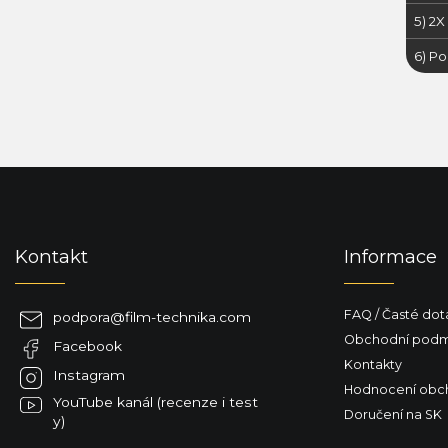
5) 2
6) P
Z
á
p
a
Kontakt
Informace
t
í
FAQ / Časté dot
podpora
@
film-technika.com
Obchodní podm
Facebook
Kontakty
Instagram
Hodnocení obc
YouTube kanál (recenze i test
Doručení na SK
y)