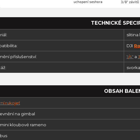
TECHNICKÉ SPECI
iál:
slitina
tibilita:
DJI
Ro
ění příslušenství:
1/4"
a
3
áž:
svork
OBSAH BALE
ní rukojeť
pevnění na gimbal
X mini kloubové rameno
mbus