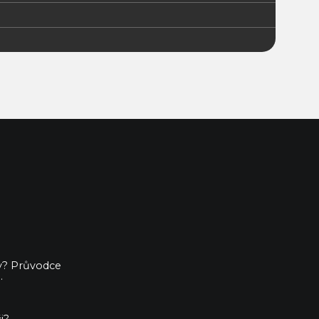
ny? Průvodce
.