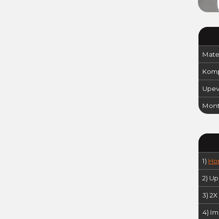
Mater
Kompa
Upevn
Mont
1)
Hor
2) U
3) 2
4) I