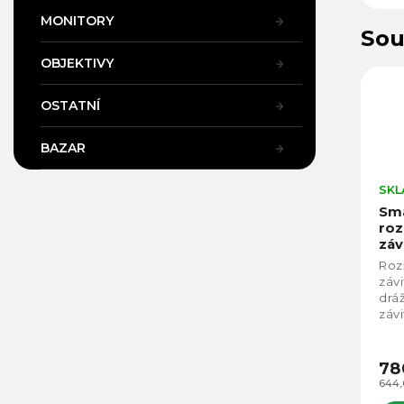
MONITORY
Sou
OBJEKTIVY
OSTATNÍ
BAZAR
SKL
Sma
roz
záv
Ron
Rozš
záv
drá
závi
gim
S o
Sma
78
644,