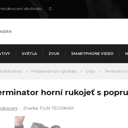
Hodnocení obchodu
Doručení na SK
ATIVY
SVĚTLA
ZVUK
SMARTPHONE VIDEO
N
Stabilizátory
Příslušenství pro gimbály
Gripy
Terminator h
erminator horní rukojeť s popr
ůměrné
odnocení
Značka:
FILM-TECHNIKA
dnocení
duktu