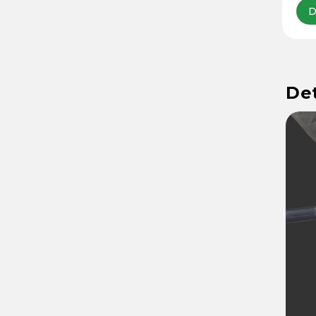
D
Det