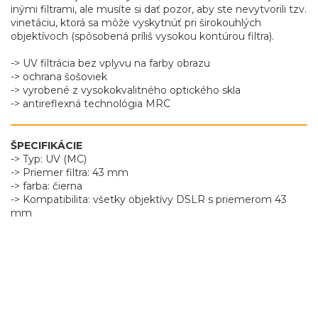
inými filtrami, ale musíte si dať pozor, aby ste nevytvorili tzv.
vinetáciu, ktorá sa môže vyskytnúť pri širokouhlých
objektívoch (spôsobená príliš vysokou kontúrou filtra).
-> UV filtrácia bez vplyvu na farby obrazu
-> ochrana šošoviek
-> vyrobené z vysokokvalitného optického skla
-> antireflexná technológia MRC
ŠPECIFIKÁCIE
-> Typ: UV (MC)
-> Priemer filtra: 43 mm
-> farba: čierna
-> Kompatibilita: všetky objektívy DSLR s priemerom 43
mm