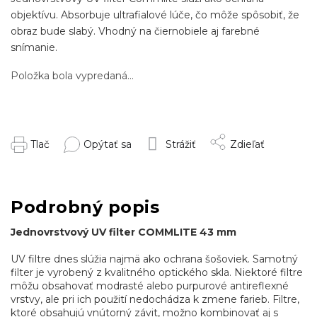
objektívu. Absorbuje ultrafialové lúče, čo môže spôsobiť, že
obraz bude slabý. Vhodný na čiernobiele aj farebné
snímanie.
Položka bola vypredaná…
Tlač
Opýtať sa
Strážiť
Zdieľať
Podrobný popis
Jednovrstvový UV filter COMMLITE 43 mm
UV filtre dnes slúžia najmä ako ochrana šošoviek. Samotný
filter je vyrobený z kvalitného optického skla. Niektoré filtre
môžu obsahovať modrasté alebo purpurové antireflexné
vrstvy, ale pri ich použití nedochádza k zmene farieb. Filtre,
ktoré obsahujú vnútorný závit, možno kombinovať aj s