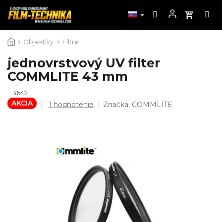
Prejsť
Objektívy
Filtre
na
obsah
jednovrstvový UV filter
COMMLITE 43 mm
3642
AKCIA
Priemerné
1 hodnotenie
Značka:
COMMLITE
hodnotenie
produktu
je
5,0
z
5
hviezdičiek.