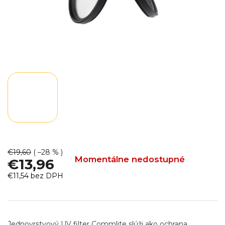
€19,60
( –28 % )
Momentálne nedostupné
€13,96
€11,54 bez DPH
Jednotková
cena:
Jednovrstvový UV filter Commlite slúži ako ochrana