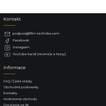
Z
Kontakt
á
p
ä
podpora
@
film-technika.com
t
Facebook
i
e
Instagram
YouTube kanál (recenzie a testy)
Informace
FAQ / Časté otázky
Obchodné podmienky
Kontakty
Hodnotenie obchodu
Doručenie na SK