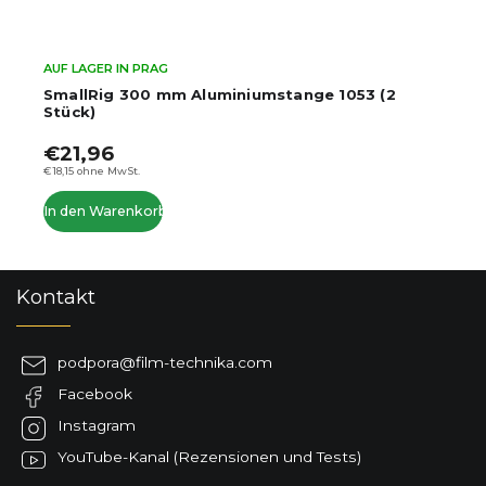
AUF LAGER IN PRAG
SmallRig 300 mm Aluminiumstange 1053 (2
Stück)
€21,96
€18,15 ohne MwSt.
In den Warenkorb
F
Kontakt
u
ß
z
podpora
@
film-technika.com
e
Facebook
i
l
Instagram
e
YouTube-Kanal (Rezensionen und Tests)