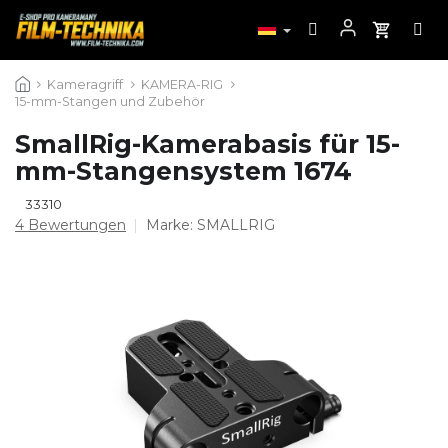
Zum
Kameragriff
KAMERA-RIG
Inhalt
15-mm-Stangen und Zubehör
springen
SmallRig-Kamerabasis für 15-
mm-Stangensystem 1674
33310
Die
4 Bewertungen
Marke:
SMALLRIG
durchschnittliche
Produktbewertung
ist
5,0
von
5
Sternen.