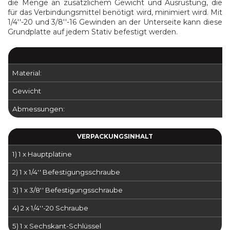
die Menge an zusätzlichem Gewicht und Ausrüstung, die
für das Verbindungsmittel benötigt wird, minimiert wird. Mit
1/4''-20 und 3/8''-16 Gewinden an der Unterseite kann diese
Grundplatte auf jedem Stativ befestigt werden.
Material:
Gewicht
Abmessungen:
VERPACKUNGSINHALT
1) 1 x Hauptplatine
2) 1 x 1/4'' Befestigungsschraube
3) 1 x 3/8'' Befestigungsschraube
4) 2 x 1/4''-20 Schraube
5) 1 x Sechskant-Schlüssel