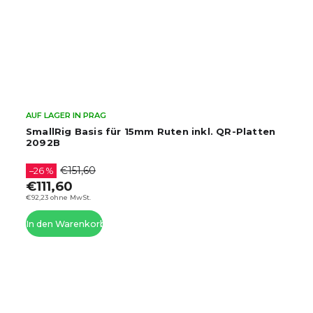
AUF LAGER IN PRAG
SmallRig Basis für 15mm Ruten inkl. QR-Platten
2092B
€151,60
–26 %
€111,60
€92,23 ohne MwSt.
In den Warenkorb