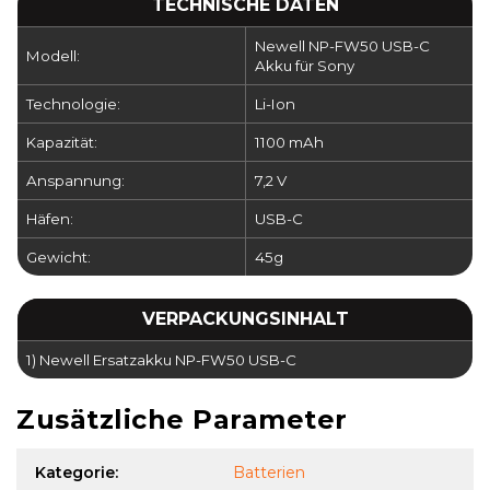
TECHNISCHE DATEN
Newell NP-FW50 USB-C
Modell:
Akku für Sony
Technologie:
Li-Ion
Kapazität:
1100 mAh
Anspannung:
7,2 V
Häfen:
USB-C
Gewicht:
45g
VERPACKUNGSINHALT
1) Newell Ersatzakku NP-FW50 USB-C
Zusätzliche Parameter
Kategorie
:
Batterien