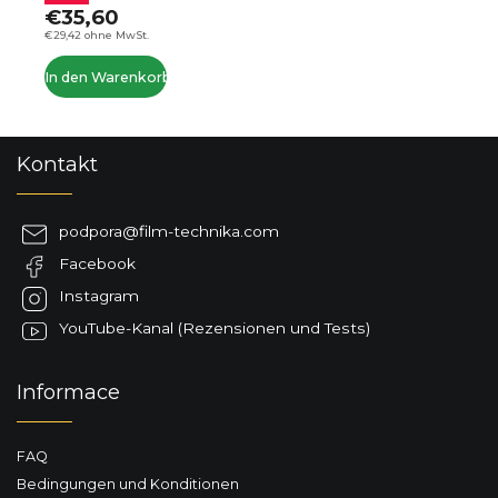
€35,60
€29,42 ohne MwSt.
In den Warenkorb
F
Kontakt
u
ß
z
podpora
@
film-technika.com
e
Facebook
i
l
Instagram
e
YouTube-Kanal (Rezensionen und Tests)
Informace
FAQ
Bedingungen und Konditionen