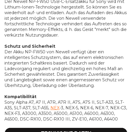
Der Newell NP-FW50 USB-C-Ersatzakku für Sony wird mit
Lithium-Ionen-Technologie hergestellt. So können Sie es
wiederholt auf- und entladen. Auch das Aufladen des Akkus
ist jederzeit möglich. Die von Newell verwendete
fortschrittliche Technologie verhindert das Auftreten des so
genannten Memory-Effekts, d. h. das Gerät "merkt" sich die
verkürzte Nutzungsdauer.
Schutz und Sicherheit
Der Akku NP-FW50 von Newell verfügt über ein
intelligentes Schutzsystem, das auf einem elektronischen
integrierten Schaltkreis basiert. Dadurch wird der
Ladevorgang reguliert und gleichzeitig ein hohes Maß an
Sicherheit gewährleistet. Dies garantiert Zuverlässigkeit
und Langlebigkeit sowie einen angemessenen Schutz vor
Überhitzung, Überladung oder Überlastung.
Kompatibilität
Sony Alpha A7, A7 II, A7R, A7R II, A7S, A7S II, SLT-A33, SLT-
A35, SLT-A37, SLT-A55,
NEX
-3, NEX-5, NEX-6, NEX-7, NEX-C3,
NEX-F3, A3000, A3500, A5000, A5100, A6000, A6300,
A6500, DSC-RX10, DSC-RX10 III, ZV-E10, A6100, A6400