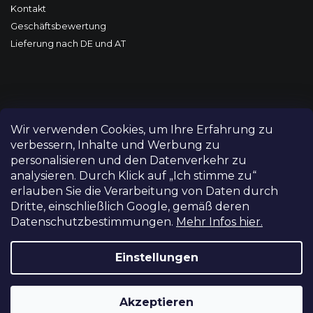
Kontakt
Geschäftsbewertung
Lieferung nach DE und AT
Wir verwenden Cookies, um Ihre Erfahrung zu
verbessern, Inhalte und Werbung zu
personalisieren und den Datenverkehr zu
analysieren. Durch Klick auf „Ich stimme zu“
erlauben Sie die Verarbeitung von Daten durch
Dritte, einschließlich Google, gemäß deren
Datenschutzbestimmungen.
Mehr Infos hier.
Copyright 2026
FILM-TECHNIKA
. Alle Rechte vorbehalten.
Cookie-Einstellungen ändern
Einstellungen
Grafický návrh vytvořil a nakódoval
Shoptetak.cz
Akzeptieren
Erstellt von Shoptet