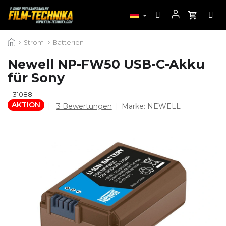
Zum
Strom
Batterien
Inhalt
springen
Newell NP-FW50 USB-C-Akku
für Sony
31088
AKTION
Die
3 Bewertungen
Marke:
NEWELL
durchschnittliche
Produktbewertung
ist
5,0
von
5
Sternen.