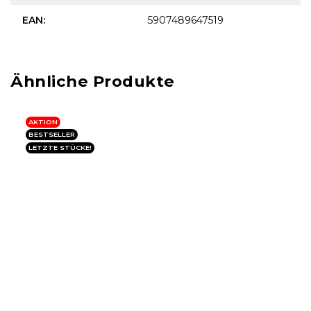
EAN
:
5907489647519
AKTION
BESTSELLER
LETZTE STÜCKE!