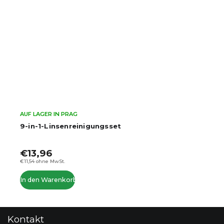
AUF LAGER IN PRAG
9-in-1-Linsenreinigungsset
€13,96
€11,54 ohne MwSt.
In den Warenkorb
F
Kontakt
u