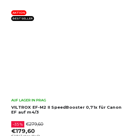
BESTSELLER
Běžně do 5 dnů (prověříme)
1x für Canon
Metabones Speed Booster ULTRA T II 0
Canon EF bis m4/3
€919,60
–28 %
€659,60
€545,12 ohne MwSt.