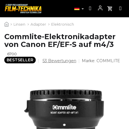
Zum
Linsen
Adapter
Elektronisch
Inhalt
springen
Commlite-Elektronikadapter
von Canon EF/EF-S auf m4/3
6700
BESTSELLER
Die
53 Bewertungen
Marke:
COMMLITE
durchschnittliche
Produktbewertung
ist
4,5
von
5
Sternen.