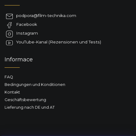
ß
z
podpora
@
film-technika.com
e
Facebook
i
l
Instagram
e
YouTube-Kanal (Rezensionen und Tests)
Informace
FAQ
Bedingungen und Konditionen
Kontakt
Geschäftsbewertung
Lieferung nach DE und AT