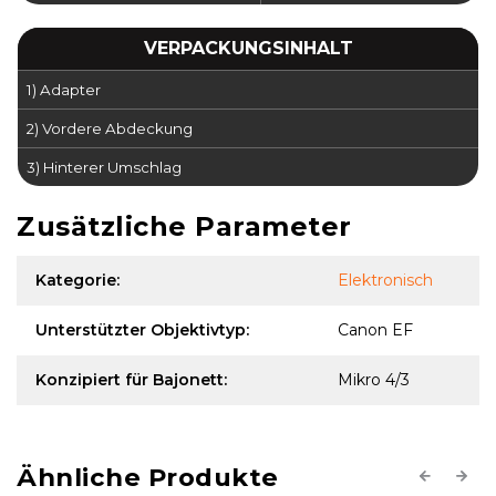
VERPACKUNGSINHALT
1) Adapter
2) Vordere Abdeckung
3) Hinterer Umschlag
Zusätzliche Parameter
Kategorie
:
Elektronisch
Unterstützter Objektivtyp
:
Canon EF
Konzipiert für Bajonett
:
Mikro 4/3
Previous
Next