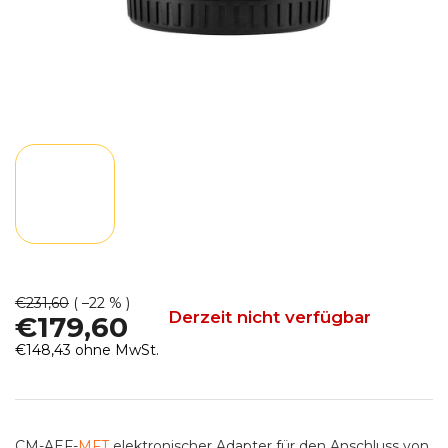
€231,60
( –22 % )
Derzeit nicht verfügbar
€179,60
€148,43 ohne MwSt.
Verkaufspreis:
CM-AEF-
MFT
elektronischer Adapter für den Anschluss von