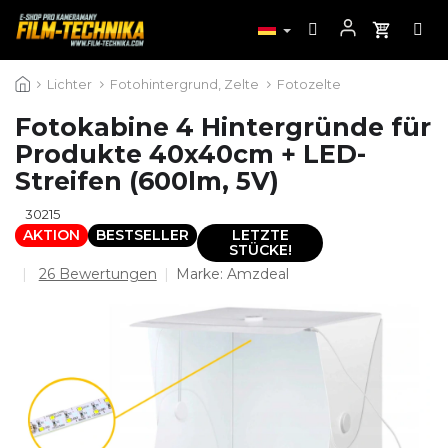
Zum
Lichter
Fotohintergrund, Zelte
Fotozelte
Inhalt
springen
Fotokabine 4 Hintergründe für
Produkte 40x40cm + LED-
Streifen (600lm, 5V)
30215
AKTION
BESTSELLER
LETZTE
STÜCKE!
Die
26 Bewertungen
Marke:
Amzdeal
durchschnittliche
Produktbewertung
ist
4,4
von
5
Sternen.