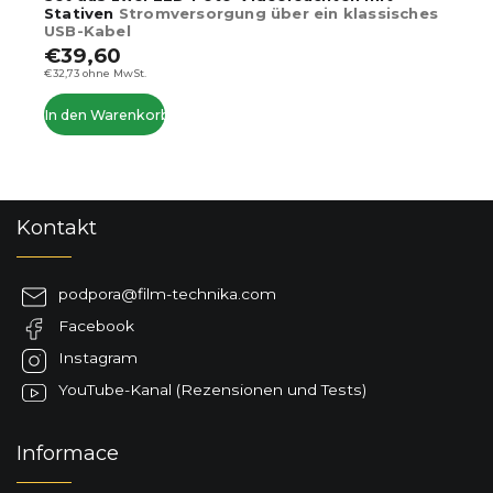
Stativen
Stromversorgung über ein klassisches
USB-Kabel
€39,60
€32,73 ohne MwSt.
In den Warenkorb
F
Kontakt
u
ß
z
podpora
@
film-technika.com
e
Facebook
i
l
Instagram
e
YouTube-Kanal (Rezensionen und Tests)
Informace