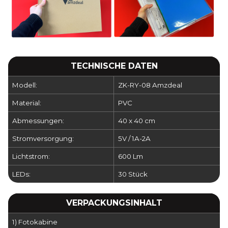
TECHNISCHE DATEN
Modell:
ZK-RY-08 Amzdeal
Material:
PVC
Abmessungen:
40 x 40 cm
Stromversorgung:
5V / 1A-2A
Lichtstrom:
600 Lm
LEDs:
30 Stück
VERPACKUNGSINHALT
1) Fotokabine