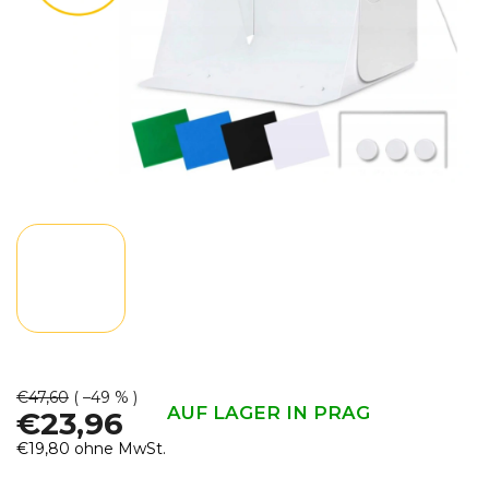
€47,60
( –49 % )
AUF LAGER IN PRAG
€23,96
€19,80 ohne MwSt.
Verkaufspreis: