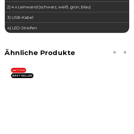
2) 4 x Leinwand (schwarz, weiß, grün, blau)
3) USB-Kabel
4) LED-Streifen
Previous
Next
AKTION
BESTSELLER