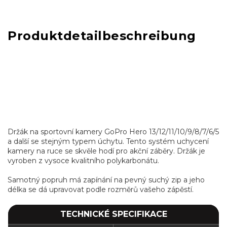
Produktdetailbeschreibung
Držák na sportovní kamery GoPro Hero 13/12/11/10/9/8/7/6/5
a další se stejným typem úchytu. Tento systém uchycení
kamery na ruce se skvěle hodí pro akční záběry. Držák je
vyroben z vysoce kvalitního polykarbonátu.
Samotný popruh má zapínání na pevný suchý zip a jeho
délka se dá upravovat podle rozměrů vašeho zápěstí.
TECHNICKÉ SPECIFIKACE