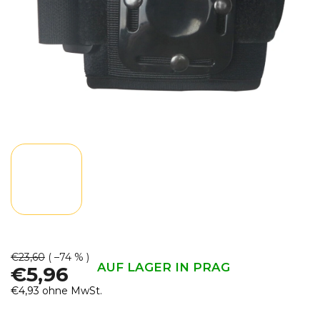
€23,60
( –74 % )
AUF LAGER IN PRAG
€5,96
€4,93 ohne MwSt.
Verkaufspreis: