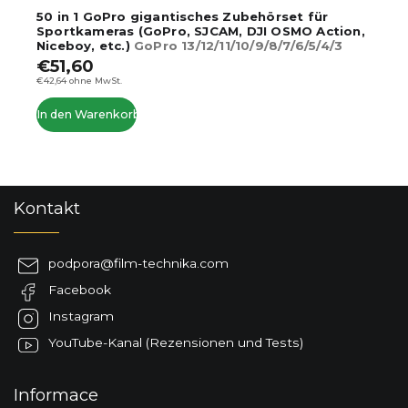
50 in 1 GoPro gigantisches Zubehörset für
Sportkameras (GoPro, SJCAM, DJI OSMO Action,
Niceboy, etc.)
GoPro 13/12/11/10/9/8/7/6/5/4/3
€51,60
€42,64 ohne MwSt.
In den Warenkorb
F
Kontakt
u
ß
z
podpora
@
film-technika.com
e
Facebook
i
l
Instagram
e
YouTube-Kanal (Rezensionen und Tests)
Informace