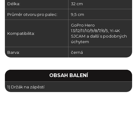
Délka:
32 cm
Průměr otvoru pro palec:
9,5 cm
GoPro Hero
13/12/11/10/9/8/7/6/5, Yi 4K
Kompatibilita:
SJCAM a další s podobných
úchytem
Barva:
černá
OBSAH BALENÍ
1) Držák na zápěstí