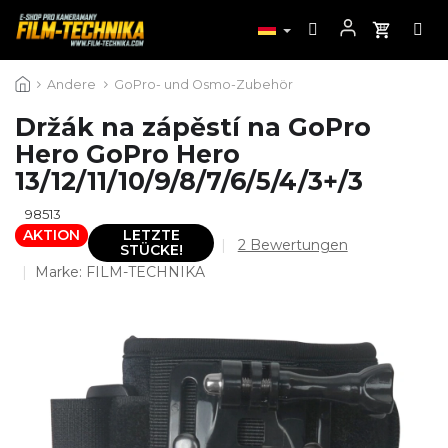
Zum
Andere
GoPro- und Osmo-Zubehör
Inhalt
springen
Držák na zápěstí na GoPro
Hero GoPro Hero
13/12/11/10/9/8/7/6/5/4/3+/3
98513
AKTION
LETZTE
Die
2 Bewertungen
STÜCKE!
durchschnittliche
Marke:
FILM-TECHNIKA
Produktbewertung
ist
5,0
von
5
Sternen.