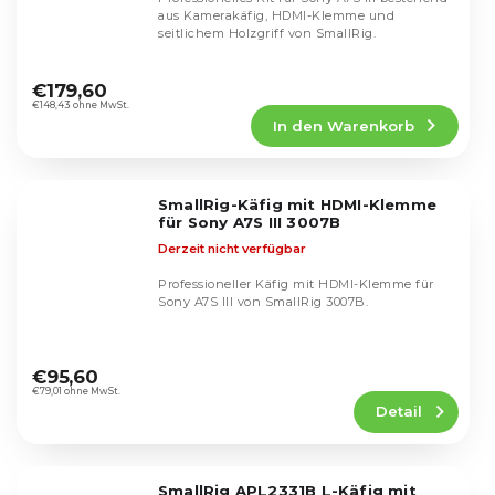
aus Kamerakäfig, HDMI-Klemme und
seitlichem Holzgriff von SmallRig.
Die
durchschnittliche
€179,60
Produktbewertung
€148,43 ohne MwSt.
In den Warenkorb
ist
4,9
von
5
SmallRig-Käfig mit HDMI-Klemme
Sternen.
für Sony A7S III 3007B
Derzeit nicht verfügbar
Professioneller Käfig mit HDMI-Klemme für
Sony A7S III von SmallRig 3007B.
Die
durchschnittliche
€95,60
Produktbewertung
€79,01 ohne MwSt.
Detail
ist
4,9
von
5
SmallRig APL2331B L-Käfig mit