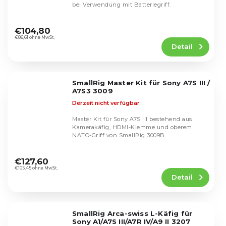
bei Verwendung mit Batteriegriff.
Die
durchschnittliche
€104,80
Produktbewertung
€86,61 ohne MwSt.
Detail
ist
5,0
von
5
SmallRig Master Kit für Sony A7S III /
Sternen.
A7S3 3009
Derzeit nicht verfügbar
Master Kit für Sony A7S III bestehend aus
Kamerakäfig, HDMI-Klemme und oberem
NATO-Griff von SmallRig 3009B.
Die
durchschnittliche
€127,60
Produktbewertung
€105,45 ohne MwSt.
Detail
ist
4,9
von
5
SmallRig Arca-swiss L-Käfig für
Sternen.
Sony A1/A7S III/A7R IV/A9 II 3207