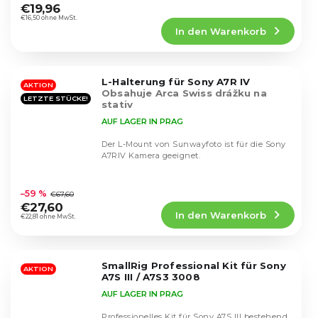
durchschnittliche
€19,96
Produktbewertung
€16,50 ohne MwSt.
In den Warenkorb
ist
5,0
von
5
L-Halterung für Sony A7R IV
Sternen.
AKTION
Obsahuje Arca Swiss drážku na
LETZTE STÜCKE!
stativ
AUF LAGER IN PRAG
Der L-Mount von Sunwayfoto ist für die Sony
A7RIV Kamera geeignet.
Die
durchschnittliche
–59 %
€67,60
Produktbewertung
€27,60
In den Warenkorb
ist
€22,81 ohne MwSt.
4,8
von
5
SmallRig Professional Kit für Sony
Sternen.
AKTION
A7S III / A7S3 3008
AUF LAGER IN PRAG
Professionelles Kit für Sony A7S III bestehend