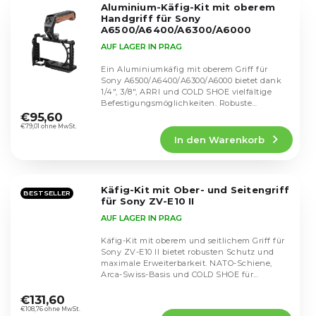
Aluminium-Käfig-Kit mit oberem
Sternen.
Handgriff für Sony
A6500/A6400/A6300/A6000
AUF LAGER IN PRAG
Ein Aluminiumkäfig mit oberem Griff für
Sony A6500/A6400/A6300/A6000 bietet dank
1/4", 3/8", ARRI und COLD SHOE vielfältige
Die
Befestigungsmöglichkeiten. Robuste
durchschnittliche
Konstruktion und...
€95,60
Produktbewertung
€79,01 ohne MwSt.
In den Warenkorb
ist
5,0
von
5
Käfig-Kit mit Ober- und Seitengriff
Sternen.
BESTSELLER
für Sony ZV-E10 II
AUF LAGER IN PRAG
Käfig-Kit mit oberem und seitlichem Griff für
Sony ZV-E10 II bietet robusten Schutz und
maximale Erweiterbarkeit. NATO-Schiene,
Arca-Swiss-Basis und COLD SHOE für
Die
einfache...
durchschnittliche
€131,60
Produktbewertung
€108,76 ohne MwSt.