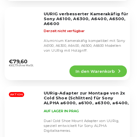
von
5
UURIG verbesserter Kamerakäfig für
Sternen.
Sony A6100, A6300, A6400, A6500,
A6600
Derzeit nicht verfügbar
Aluminium Kamerakäfig kompatibel mit Sony
A6100, A6300, A6400, A6500, A6600 Modellen
von UURig mit Holzgriff.
Die
durchschnittliche
€79,60
Produktbewertung
€65,79 ohne MwSt.
In den Warenkorb
ist
5,0
von
5
UURig-Adapter zur Montage von 2x
Sternen.
AKTION
Cold Shoe (Schlitten) für Sony
ALPHA a6000, a6100, a6300, a6400,
a6500 und a6600
AUF LAGER IN PRAG
Dual Cold Shoe Mount Adapter von UURig,
speziell entwickelt für Sony ALPHA
Digitalkameras.
Die