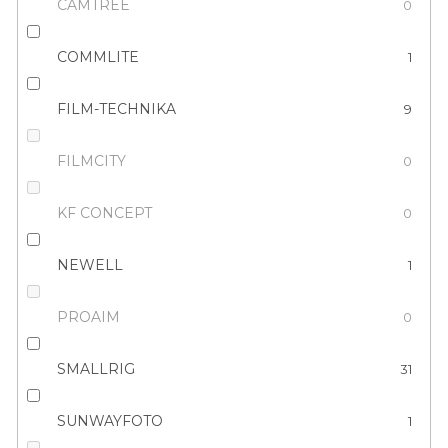
CAMTREE
0
COMMLITE
1
FILM-TECHNIKA
9
FILMCITY
0
KF CONCEPT
0
NEWELL
1
PROAIM
0
SMALLRIG
31
SUNWAYFOTO
1