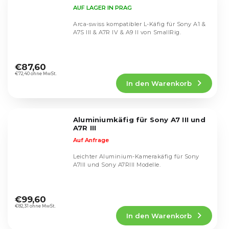
AUF LAGER IN PRAG
Arca-swiss kompatibler L-Käfig für Sony A1 &
A7S III & A7R IV & A9 II von SmallRig.
Die
durchschnittliche
€87,60
Produktbewertung
€72,40 ohne MwSt.
In den Warenkorb
ist
5,0
von
5
Aluminiumkäfig für Sony A7 III und
Sternen.
A7R III
Auf Anfrage
Leichter Aluminium-Kamerakäfig für Sony
A7III und Sony A7RIII Modelle.
Die
durchschnittliche
€99,60
Produktbewertung
€82,31 ohne MwSt.
In den Warenkorb
ist
5,0