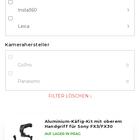
Insta360
1
Leica
1
Kamerahersteller
GoPro
0
Panasonic
0
FILTER LÖSCHEN
L
Aluminium-Käfig-Kit mit oberem
i
Handgriff für Sony FX3/FX30
s
AUF LAGER IN PRAG
t