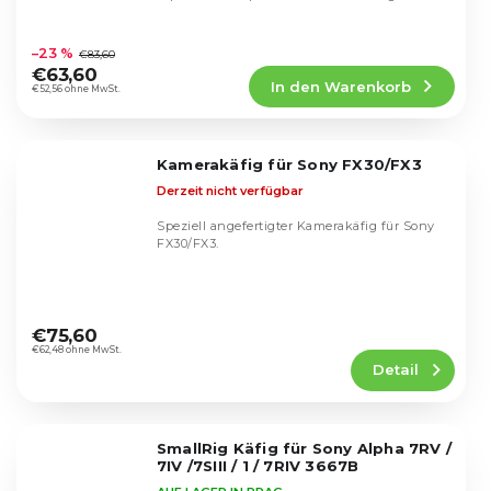
Die
durchschnittliche
–23 %
€83,60
Produktbewertung
€63,60
In den Warenkorb
ist
€52,56 ohne MwSt.
5,0
von
5
Kamerakäfig für Sony FX30/FX3
Sternen.
Derzeit nicht verfügbar
Speziell angefertigter Kamerakäfig für Sony
FX30/FX3.
Die
durchschnittliche
€75,60
Produktbewertung
€62,48 ohne MwSt.
Detail
ist
5,0
von
5
SmallRig Käfig für Sony Alpha 7RV /
Sternen.
7IV /7SIII / 1 / 7RIV 3667B