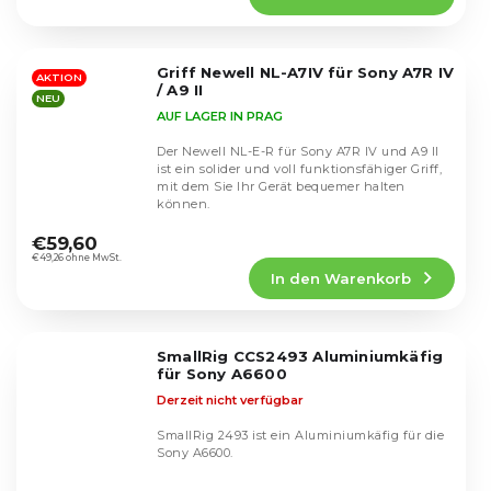
5,0
von
5
Griff Newell NL-A7IV für Sony A7R IV
Sternen.
AKTION
/ A9 II
NEU
AUF LAGER IN PRAG
Der Newell NL-E-R für Sony A7R IV und A9 II
ist ein solider und voll funktionsfähiger Griff,
mit dem Sie Ihr Gerät bequemer halten
können.
Die
durchschnittliche
€59,60
Produktbewertung
€49,26 ohne MwSt.
In den Warenkorb
ist
5,0
von
5
SmallRig CCS2493 Aluminiumkäfig
Sternen.
für Sony A6600
Derzeit nicht verfügbar
SmallRig 2493 ist ein Aluminiumkäfig für die
Sony A6600.