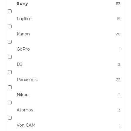
Sony
53
Fujifilm
19
Kanon
20
GoPro
1
DJI
2
Panasonic
22
Nikon
11
Atomos
3
Von CAM
1