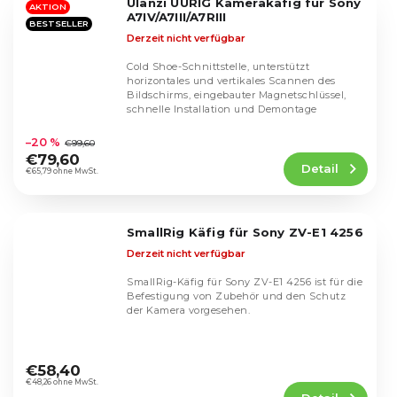
Ulanzi UURIG Kamerakäfig für Sony
Sternen.
AKTION
A7IV/A7III/A7RIII
BESTSELLER
Derzeit nicht verfügbar
Cold Shoe-Schnittstelle, unterstützt
horizontales und vertikales Scannen des
Bildschirms, eingebauter Magnetschlüssel,
schnelle Installation und Demontage
Die
durchschnittliche
–20 %
€99,60
Produktbewertung
€79,60
Detail
ist
€65,79 ohne MwSt.
4,5
von
5
SmallRig Käfig für Sony ZV-E1 4256
Sternen.
Derzeit nicht verfügbar
SmallRig-Käfig für Sony ZV-E1 4256 ist für die
Befestigung von Zubehör und den Schutz
der Kamera vorgesehen.
Die
durchschnittliche
€58,40
Produktbewertung
€48,26 ohne MwSt.