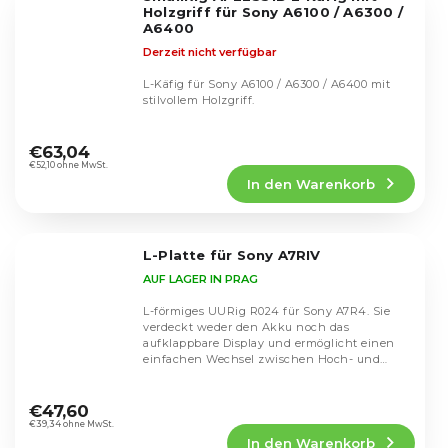
Sternen.
Holzgriff für Sony A6100 / A6300 /
A6400
Derzeit nicht verfügbar
L-Käfig für Sony A6100 / A6300 / A6400 mit
stilvollem Holzgriff.
Die
durchschnittliche
€63,04
Produktbewertung
€52,10 ohne MwSt.
In den Warenkorb
ist
5,0
von
5
L-Platte für Sony A7RIV
Sternen.
AUF LAGER IN PRAG
L-förmiges UURig R024 für Sony A7R4. Sie
verdeckt weder den Akku noch das
aufklappbare Display und ermöglicht einen
einfachen Wechsel zwischen Hoch- und
Querformat.
Die
durchschnittliche
€47,60
Produktbewertung
€39,34 ohne MwSt.
In den Warenkorb
ist