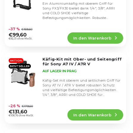
e
Ein Aluminiumkäfig mit oberem Griff für
Sony FX3/FX30 bietet dank 1/4", 3/8", ARRI
d
und COLD SHOE vielfältige
e
Befestigungsmöglichkeiten. Robuste
Die
Konstruktion und flexible...
r
durchschnittliche
–37 %
P
€159,60
Produktbewertung
€99,60
r
In den Warenkorb
ist
€82,31 ohne MwSt.
o
5,0
d
von
5
u
Käfig-Kit mit Ober- und Seitengriff
Sternen.
AKTION
k
für Sony A7 IV / A7R V
BESTSELLER
t
AUF LAGER IN PRAG
e
Käfig-Set mit oberem und seitlichem Griff für
Sony A7 IV / A7R V bietet robusten Schutz
und vielfältige Befestigungsmöglichkeiten.
1/4", 3/8", ARRI und COLD SHOE für...
Die
durchschnittliche
–26 %
€179,60
Produktbewertung
€131,60
In den Warenkorb
ist
€108,76 ohne MwSt.
5,0
von
5