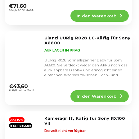
durchschnittliche
€71,60
Produktbewertung
€59,17 ohne MwSt.
In den Warenkorb
ist
4,8
von
5
Ulanzi UURig R028 LC-Käfig für Sony
Sternen.
A6600
AUF LAGER IN PRAG
UURig R028 Schnellspanner Baby für Sony
A6600. Sie verdeckt weder den Akku noch das
aufklappbare Display und ermöglicht einen
einfachen Wechsel zwischen Hoch- und
Die
Querformat.
durchschnittliche
€43,60
Produktbewertung
€36,03 ohne MwSt.
In den Warenkorb
ist
5,0
von
5
Kameragriff, Käfig für Sony RX100
Sternen.
AKTION
VII
BESTSELLER
Derzeit nicht verfügbar