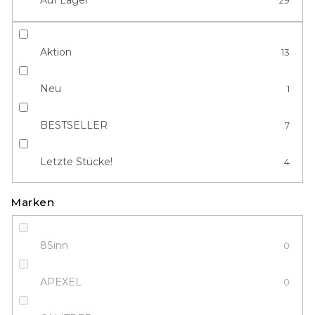
Auf Lager
29
i
e
r
u
Aktion
13
n
g
Neu
1
BESTSELLER
7
Letzte Stücke!
4
Marken
8Sinn
0
APEXEL
0