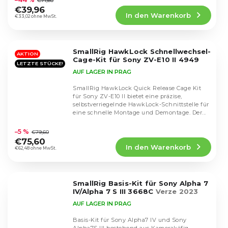
€71,60
Produktbewertung
€39,96
In den Warenkorb
ist
€33,02 ohne MwSt.
4,6
von
5
SmallRig HawkLock Schnellwechsel-
Sternen.
AKTION
Cage-Kit für Sony ZV-E10 II 4949
LETZTE STÜCKE!
AUF LAGER IN PRAG
SmallRig HawkLock Quick Release Cage Kit
für Sony ZV-E10 II bietet eine präzise,
selbstverriegelnde HawkLock-Schnittstelle für
eine schnelle Montage und Demontage. Der...
Die
durchschnittliche
–5 %
€79,60
Produktbewertung
€75,60
In den Warenkorb
ist
€62,48 ohne MwSt.
4,8
von
5
SmallRig Basis-Kit für Sony Alpha 7
Sternen.
IV/Alpha 7 S III 3668C
Verze 2023
AUF LAGER IN PRAG
Basis-Kit für Sony Alpha7 IV und Sony