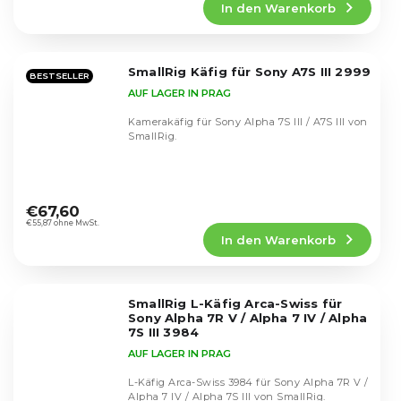
In den Warenkorb
ist
5,0
von
5
SmallRig Käfig für Sony A7S III 2999
Sternen.
BESTSELLER
AUF LAGER IN PRAG
Kamerakäfig für Sony Alpha 7S III / A7S III von
SmallRig.
Die
durchschnittliche
€67,60
Produktbewertung
€55,87 ohne MwSt.
In den Warenkorb
ist
5,0
von
5
SmallRig L-Käfig Arca-Swiss für
Sternen.
Sony Alpha 7R V / Alpha 7 IV / Alpha
7S III 3984
AUF LAGER IN PRAG
L-Käfig Arca-Swiss 3984 für Sony Alpha 7R V /
Alpha 7 IV / Alpha 7S III von SmallRig.