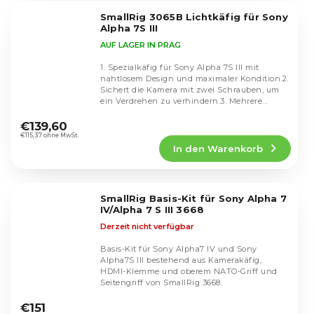
5
SmallRig 3065B Lichtkäfig für Sony
Sternen.
Alpha 7S III
AUF LAGER IN PRAG
1. Spezialkäfig für Sony Alpha 7S III mit
nahtlosem Design und maximaler Kondition.2.
Sichert die Kamera mit zwei Schrauben, um
ein Verdrehen zu verhindern.3. Mehrere...
Die
durchschnittliche
€139,60
Produktbewertung
€115,37 ohne MwSt.
In den Warenkorb
ist
5,0
von
5
SmallRig Basis-Kit für Sony Alpha 7
Sternen.
IV/Alpha 7 S III 3668
Derzeit nicht verfügbar
Basis-Kit für Sony Alpha7 IV und Sony
Alpha7S III bestehend aus Kamerakäfig,
HDMI-Klemme und oberem NATO-Griff und
Seitengriff von SmallRig 3668.
Die
durchschnittliche
€151