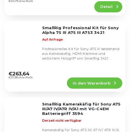
Produktbewertung
€124,79 ohne MwSt.
Detail
ist
5,0
von
5
SmallRig Professional Kit für Sony
Sternen.
Alpha 7S III A7S III A7S3 3421
Auf Anfrage
Professionelles Kit für Sony A7S III bestehend
aus Kamerakäfig, HDMI-Klemme und
seitlichem Holzgriff von SmallRig 3421.
Die
durchschnittliche
€263,64
Produktbewertung
€217,88 ohne MwSt.
In den Warenkorb
ist
5,0
von
5
SmallRig Kamerakäfig für Sony A7S
Sternen.
III/A7 IV/A7R IV/A1 mit VG-C4EM
Batteriegriff 3594
Derzeit nicht verfügbar
Kamerakäfig für Sony A7S III/ A7 IV/ A7R IV/A