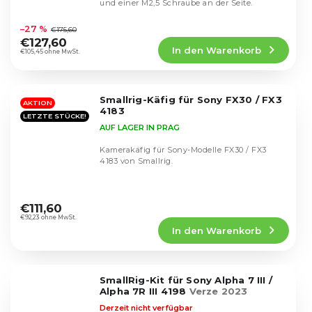
und einer M2,5 Schraube an der Seite.
Die
durchschnittliche
–27 %
€175,60
Produktbewertung
€127,60
In den Warenkorb
ist
€105,45 ohne MwSt.
5,0
von
5
Smallrig-Käfig für Sony FX30 / FX3
Sternen.
AKTION
4183
LETZTE STÜCKE!
AUF LAGER IN PRAG
Kamerakäfig für Sony-Modelle FX30 / FX3
4183 von Smallrig.
Die
durchschnittliche
€111,60
Produktbewertung
€92,23 ohne MwSt.
In den Warenkorb
ist
5,0
von
5
SmallRig-Kit für Sony Alpha 7 III /
Sternen.
Alpha 7R III 4198
Verze 2023
Derzeit nicht verfügbar