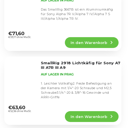
AUF LAGER IN PRAG
Das SmallRig 3667B ist ein Aluminiumkäfig
für Sony Alpha 7R V/Alpha 7 IV/Alpha 7 S
III/Alpha 1/Alpha 7R IV.
Die
durchschnittliche
€71,60
Produktbewertung
€59,17 ohne MwSt.
In den Warenkorb
ist
4,9
von
5
SmallRig 2918 Lichtkäfig für Sony A7
Sternen.
III A7R III A9
AUF LAGER IN PRAG
1. Leichter Vollkäfig2. Feste Befestigung an
der Kamera mit 1/4"-20 Schraube und M2,5
Schraube3.1/4"-20 & 3/8"-16 Gewinde und
ARRI-Griffe
Die
durchschnittliche
€63,60
Produktbewertung
€52,56 ohne MwSt.
In den Warenkorb
ist
4,9