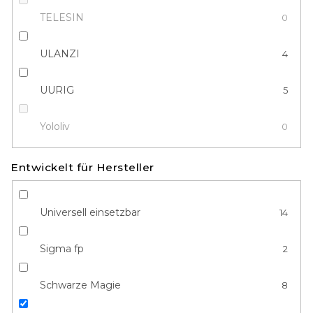
TELESIN
0
ULANZI
4
UURIG
5
Yololiv
0
Entwickelt für Hersteller
Universell einsetzbar
14
Sigma fp
2
Schwarze Magie
8