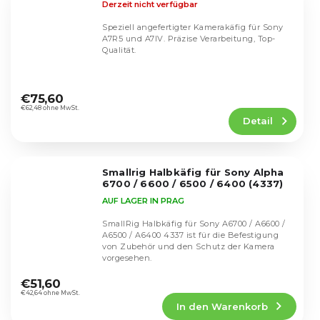
Derzeit nicht verfügbar
Speziell angefertigter Kamerakäfig für Sony
A7R5 und A7IV. Präzise Verarbeitung, Top-
Qualität.
Die
durchschnittliche
€75,60
Produktbewertung
€62,48 ohne MwSt.
Detail
ist
4,7
von
5
Smallrig Halbkäfig für Sony Alpha
Sternen.
6700 / 6600 / 6500 / 6400 (4337)
AUF LAGER IN PRAG
SmallRig Halbkäfig für Sony A6700 / A6600 /
A6500 / A6400 4337 ist für die Befestigung
von Zubehör und den Schutz der Kamera
vorgesehen.
Die
durchschnittliche
€51,60
Produktbewertung
€42,64 ohne MwSt.
In den Warenkorb
ist