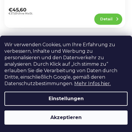
Die
durchschnittliche
€45,60
Produktbewertung
€37,69 ohne MwSt.
Detail
ist
5,0
von
5
Vlogging L-Erweiterung für Sony
Sternen.
AKTION
Wir verwenden Cookies, um Ihre Erfahrung zu
A6000/A6300/A6400/A6500
BESTSELLER
verbessern, Inhalte und Werbung zu
AUF LAGER IN PRAG
personalisieren und den Datenverkehr zu
Logging-Erweiterung für Kameras der Serien
analysieren. Durch Klick auf „Ich stimme zu“
Sony A6000, A6300, A6400 und A6500. Es
erlauben Sie die Verarbeitung von Daten durch
ermöglicht den Einsatz eines Mikrofons und
eines weiteren Zubehörs.
Dritte, einschließlich Google, gemäß deren
Die
Datenschutzbestimmungen.
Mehr Infos hier.
durchschnittliche
–27 %
€15,96
Produktbewertung
€11,56
In den Warenkorb
ist
€9,55 ohne MwSt.
Einstellungen
5,0
von
5
SmallRig L-Käfig für Sony A6600
Akzeptieren
Sternen.
LCS2503
Derzeit nicht verfügbar