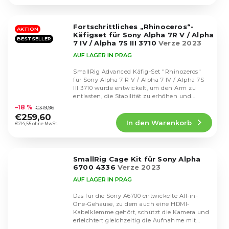
4,8
von
5
Fortschrittliches „Rhinoceros“-
Sternen.
AKTION
Käfigset für Sony Alpha 7R V / Alpha
BESTSELLER
7 IV / Alpha 7S III 3710
Verze 2023
AUF LAGER IN PRAG
SmallRig Advanced Käfig-Set "Rhinozeros"
für Sony Alpha 7 R V / Alpha 7 IV / Alpha 7S
III 3710 wurde entwickelt, um den Arm zu
Die
entlasten, die Stabilität zu erhöhen und...
durchschnittliche
–18 %
€319,96
Produktbewertung
€259,60
In den Warenkorb
ist
€214,55 ohne MwSt.
4,9
von
5
SmallRig Cage Kit für Sony Alpha
Sternen.
6700 4336
Verze 2023
AUF LAGER IN PRAG
Das für die Sony A6700 entwickelte All-in-
One-Gehäuse, zu dem auch eine HDMI-
Kabelklemme gehört, schützt die Kamera und
erleichtert gleichzeitig die Aufnahme mit
Die
verschiedenen...