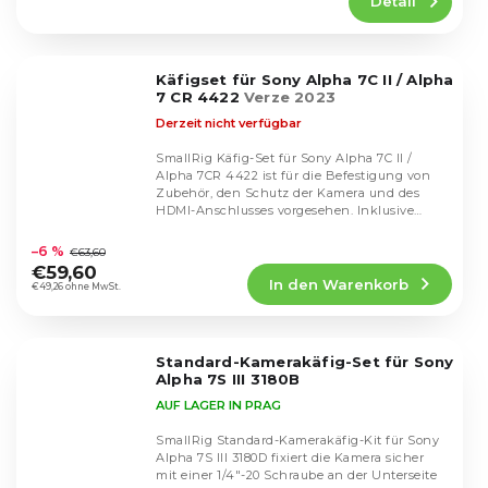
Detail
ist
5,0
von
5
Käfigset für Sony Alpha 7C II / Alpha
Sternen.
7 CR 4422
Verze 2023
Derzeit nicht verfügbar
SmallRig Käfig-Set für Sony Alpha 7C II /
Alpha 7CR 4422 ist für die Befestigung von
Zubehör, den Schutz der Kamera und des
HDMI-Anschlusses vorgesehen. Inklusive
Die
Käfig und...
durchschnittliche
–6 %
€63,60
Produktbewertung
€59,60
In den Warenkorb
ist
€49,26 ohne MwSt.
5,0
von
5
Standard-Kamerakäfig-Set für Sony
Sternen.
Alpha 7S III 3180B
AUF LAGER IN PRAG
SmallRig Standard-Kamerakäfig-Kit für Sony
Alpha 7S III 3180D fixiert die Kamera sicher
mit einer 1/4"-20 Schraube an der Unterseite