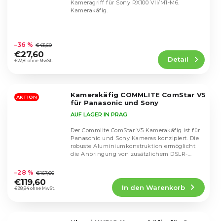
Kameragriff für Sony RX100 VII/M1-M6.
Kamerakäfig.
Die
durchschnittliche
–36 %
€43,60
Produktbewertung
€27,60
Detail
ist
€22,81 ohne MwSt.
4,2
von
5
Kamerakäfig COMMLITE ComStar V5
Sternen.
AKTION
für Panasonic und Sony
AUF LAGER IN PRAG
Der Commlite ComStar V5 Kamerakäfig ist für
Panasonic und Sony Kameras konzipiert. Die
robuste Aluminiumkonstruktion ermöglicht
die Anbringung von zusätzlichem DSLR-
Die
Zubehör....
durchschnittliche
–28 %
€167,60
Produktbewertung
€119,60
In den Warenkorb
ist
€98,84 ohne MwSt.
4,8
von
5