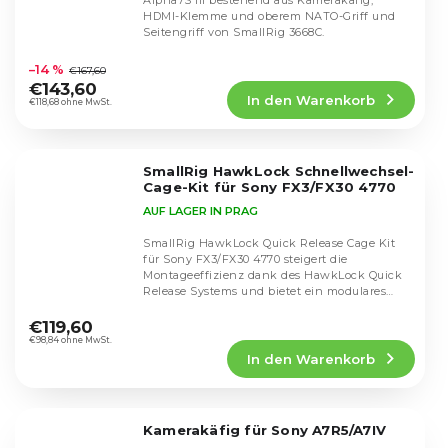
Alpha7S III bestehend aus Kamerakäfig,
HDMI-Klemme und oberem NATO-Griff und
Seitengriff von SmallRig 3668C.
Die
durchschnittliche
–14 %
€167,60
Produktbewertung
€143,60
In den Warenkorb
ist
€118,68 ohne MwSt.
4,9
von
5
SmallRig HawkLock Schnellwechsel-
Sternen.
Cage-Kit für Sony FX3/FX30 4770
AUF LAGER IN PRAG
SmallRig HawkLock Quick Release Cage Kit
für Sony FX3/FX30 4770 steigert die
Montageeffizienz dank des HawkLock Quick
Release Systems und bietet ein modulares
Die
Design in...
durchschnittliche
€119,60
Produktbewertung
€98,84 ohne MwSt.
In den Warenkorb
ist
5,0
von
5
Kamerakäfig für Sony A7R5/A7IV
Sternen.