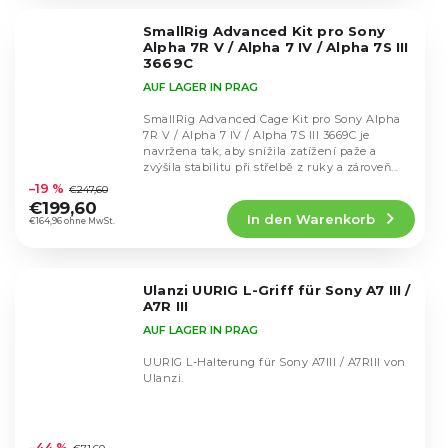
von
5
SmallRig Advanced Kit pro Sony
Sternen.
Alpha 7R V / Alpha 7 IV / Alpha 7S III
3669C
AUF LAGER IN PRAG
SmallRig Advanced Cage Kit pro Sony Alpha
7R V / Alpha 7 IV / Alpha 7S III 3669C je
navržena tak, aby snížila zatížení paže a
Die
zvýšila stabilitu při střelbě z ruky a zároveň...
durchschnittliche
–19 %
€247,60
Produktbewertung
€199,60
In den Warenkorb
ist
€164,96 ohne MwSt.
4,8
von
5
Ulanzi UURIG L-Griff für Sony A7 III /
Sternen.
A7R III
AUF LAGER IN PRAG
UURIG L-Halterung für Sony A7III / A7RIII von
Ulanzi.
Die
durchschnittliche
–44 %