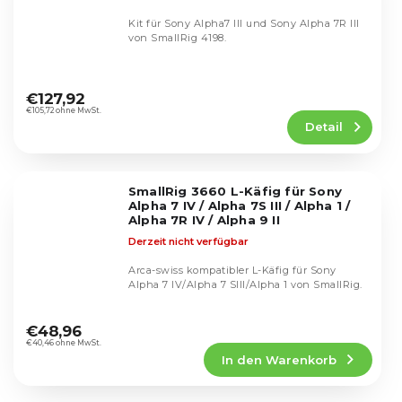
Kit für Sony Alpha7 III und Sony Alpha 7R III
von SmallRig 4198.
Die
durchschnittliche
€127,92
Produktbewertung
€105,72 ohne MwSt.
Detail
ist
5,0
von
5
SmallRig 3660 L-Käfig für Sony
Sternen.
Alpha 7 IV / Alpha 7S III / Alpha 1 /
Alpha 7R IV / Alpha 9 II
Derzeit nicht verfügbar
Arca-swiss kompatibler L-Käfig für Sony
Alpha 7 IV/Alpha 7 SIII/Alpha 1 von SmallRig.
Die
durchschnittliche
€48,96
Produktbewertung
€40,46 ohne MwSt.
In den Warenkorb
ist
5,0
von