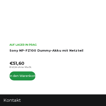
AUF LAGER IN PRAG
Sony NP-FZ100 Dummy-Akku mit Netzteil
€51,60
€42,64 ohne MwSt.
In den Warenkorb
F
Kontakt
u