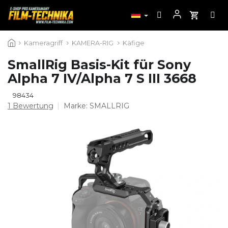
Zum
Kameragriff
KAMERA-RIG
Käfige
Inhalt
springen
SmallRig Basis-Kit für Sony
Alpha 7 IV/Alpha 7 S III 3668
98434
Die
1 Bewertung
Marke:
SMALLRIG
durchschnittliche
Produktbewertung
ist
5,0
von
5
Sternen.