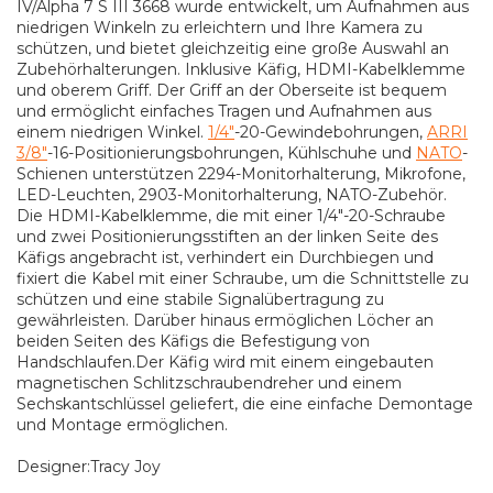
IV/Alpha 7 S III 3668 wurde entwickelt, um Aufnahmen aus
niedrigen Winkeln zu erleichtern und Ihre Kamera zu
schützen, und bietet gleichzeitig eine große Auswahl an
Zubehörhalterungen. Inklusive Käfig, HDMI-Kabelklemme
und oberem Griff. Der Griff an der Oberseite ist bequem
und ermöglicht einfaches Tragen und Aufnahmen aus
einem niedrigen Winkel.
1/4"
-20-Gewindebohrungen,
ARRI
3/8"
-16-Positionierungsbohrungen, Kühlschuhe und
NATO
-
Schienen unterstützen 2294-Monitorhalterung, Mikrofone,
LED-Leuchten, 2903-Monitorhalterung, NATO-Zubehör.
Die HDMI-Kabelklemme, die mit einer 1/4"-20-Schraube
und zwei Positionierungsstiften an der linken Seite des
Käfigs angebracht ist, verhindert ein Durchbiegen und
fixiert die Kabel mit einer Schraube, um die Schnittstelle zu
schützen und eine stabile Signalübertragung zu
gewährleisten. Darüber hinaus ermöglichen Löcher an
beiden Seiten des Käfigs die Befestigung von
Handschlaufen.Der Käfig wird mit einem eingebauten
magnetischen Schlitzschraubendreher und einem
Sechskantschlüssel geliefert, die eine einfache Demontage
und Montage ermöglichen.
Designer:Tracy Joy