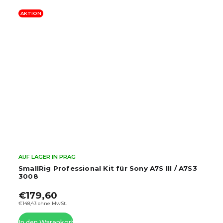
AKTION
AUF LAGER IN PRAG
SmallRig Professional Kit für Sony A7S III / A7S3
3008
€179,60
€148,43 ohne MwSt.
In den Warenkorb