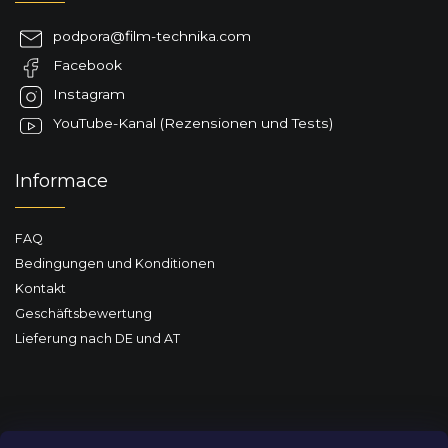
ß
z
podpora
@
film-technika.com
e
Facebook
i
l
Instagram
e
YouTube-Kanal (Rezensionen und Tests)
Informace
FAQ
Bedingungen und Konditionen
Kontakt
Geschäftsbewertung
Lieferung nach DE und AT