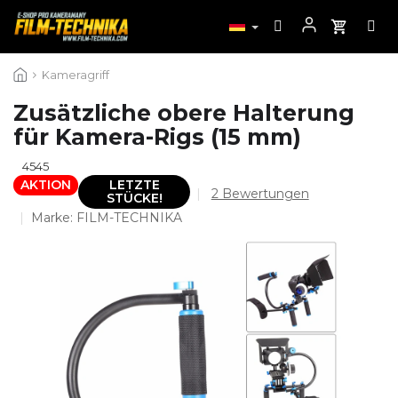
Zum
Kameragriff
Inhalt
springen
Zusätzliche obere Halterung
für Kamera-Rigs (15 mm)
4545
AKTION
LETZTE
Die
2 Bewertungen
STÜCKE!
durchschnittliche
Marke:
FILM-TECHNIKA
Produktbewertung
ist
5,0
von
5
Sternen.