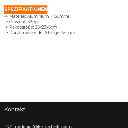
SPEZIFIKATIONEN
-> Material: Aluminium + Gummi
-> Gewicht: 329g
-> Paketgröße: 26x23x6cm
-> Durchmesser der Stange: 15 mm
F
Kontakt
u
ß
z
podpora
@
film-technika.com