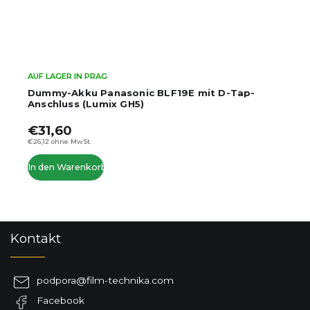
AUF LAGER IN PRAG
Dummy-Akku Panasonic BLF19E mit D-Tap-
Anschluss (Lumix GH5)
€31,60
€26,12 ohne MwSt.
In den Warenkorb
F
Kontakt
u
ß
z
podpora
@
film-technika.com
e
Facebook
i