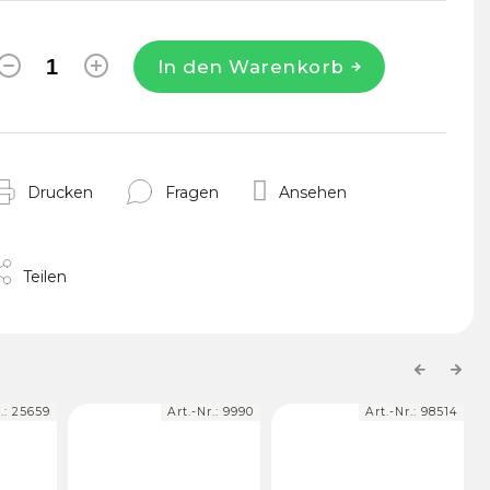
In den Warenkorb
Drucken
Fragen
Ansehen
Teilen
Previous
Next
.:
25659
Art.-Nr.:
9990
Art.-Nr.:
98514