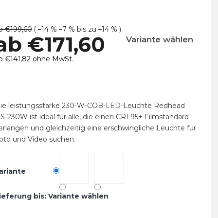
b €199,60
( –14 % –7 % bis zu –14 % )
ab
€171,60
Variante wählen
b
€141,82
ohne MwSt.
erkaufspreis:
ie leistungsstarke 230-W-COB-LED-Leuchte Redhead
S-230W ist ideal für alle, die einen CRI 95+ Filmstandard
erlangen und gleichzeitig eine erschwingliche Leuchte für
oto und Video suchen.
ariante
ieferung bis:
Variante wählen