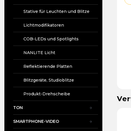
Stative für Leuchten und Blitze
Lichtmodifikatoren
COB-LEDs und Spotlights
NANLITE Licht
Reflektierende Platten
Blitzgeräte, Studioblitze
Produkt-Drehscheibe
Ver
TON
52
Art.-Nr.:
98692
Art.-Nr.:
25658
SMARTPHONE-VIDEO