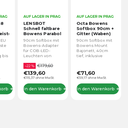
PRAG
AUF LAGER IN PRAG
AUF LAGER IN PRAG
18
LENSBOT
Octa Bowens
Schnell faltbare
Softbox 90cm +
eiste
Bowens Parabol
Gitter (Waben)
Softbox 90cm +
 EU
90cm Softbox mit
90cm Softbox mit
Wabengitter
ste
Bowens-Adapter
Bowens Mount
für COB-LED-
Bajonett, 40cm
g bis
Leuchten von
tief, inklusive
A,
Aputure, Nanlite,
Wabe (Gitter).
€179,60
Lensbot, Amaran,
–22 %
-
Weeylite,
€139,60
€71,60
Redhead, Godox
.
€115,37 ohne MwSt.
€59,17 ohne MwSt.
ndes
und anderen
Herstellern mit
korb
In den Warenkorb
In den Warenkorb
benen
Bowens-Bajonett.
Die Lieferung...