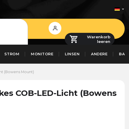
Login
Warenkorb
leeren
STROM
MONITORE
LINSEN
ANDERE
BAS
ht (Bowens Mount)
kes COB-LED-Licht (Bowens