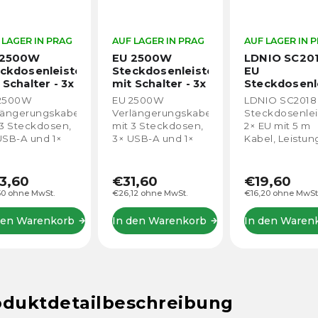
 LAGER IN PRAG
AUF LAGER IN PRAG
AUF LAGER IN 
 2500W
EU 2500W
LDNIO SC20
ckdosenleiste
Steckdosenleiste
EU
 Schalter - 3x
mit Schalter - 3x
Steckdosenl
ckdose, 3x
Steckdose, 3x
2x
2500W
EU 2500W
LDNIO SC2018
-A, 1x USB-C
USB-A, 1x USB-C
längerungskabel
Verlängerungskabel
Steckdosenlei
m)
(10 m)
 3 Steckdosen,
mit 3 Steckdosen,
2× EU mit 5 m
USB-A und 1×
3× USB-A und 1×
Kabel, Leistun
-C. Praktische
USB-C. Praktische
zu 2500 W (10 
omversorgung
Stromversorgung
100–250 V).
 gleichzeitiges
und gleichzeitiges
Dreifache PVC
3,60
€31,60
€19,60
laden mehrerer
Aufladen mehrerer
Isolierung,
50 ohne MwSt.
€26,12 ohne MwSt.
€16,20 ohne MwSt
äte zu Hause,
Geräte zu Hause,
flammhemme
Büro oder am...
im Büro oder am...
Material und
den Warenkorb
In den Warenkorb
In den Waren
Mehrschutze
sorgen für...
oduktdetailbeschreibung