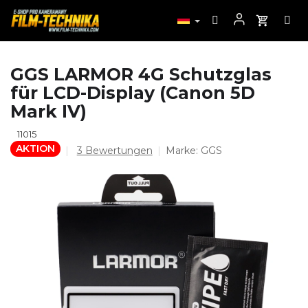
Zum
GGS LARMOR 4G Schutzglas
Inhalt
für LCD-Display (Canon 5D
springen
Mark IV)
11015
AKTION
Die
3 Bewertungen
Marke:
GGS
durchschnittliche
Produktbewertung
ist
5,0
von
5
Sternen.