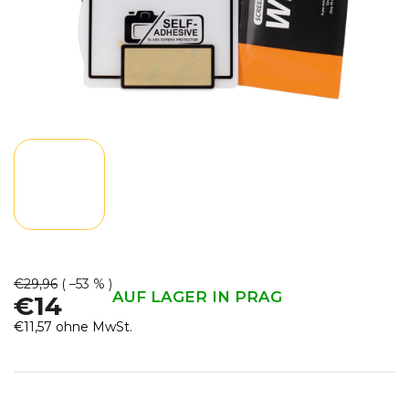
€29,96
( –53 % )
AUF LAGER IN PRAG
€14
€11,57 ohne MwSt.
Verkaufspreis: