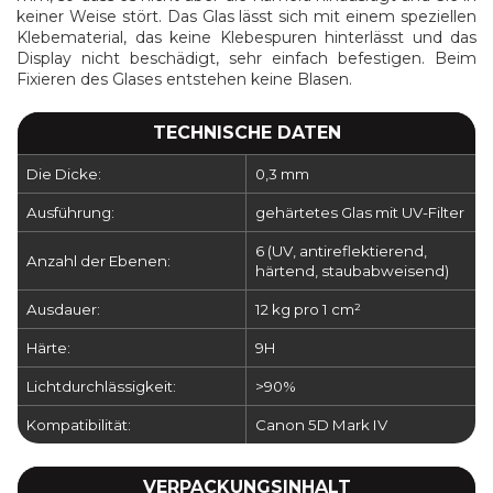
keiner Weise stört. Das Glas lässt sich mit einem speziellen
Klebematerial, das keine Klebespuren hinterlässt und das
Display nicht beschädigt, sehr einfach befestigen. Beim
Fixieren des Glases entstehen keine Blasen.
TECHNISCHE DATEN
Die Dicke:
0,3 mm
Ausführung:
gehärtetes Glas mit UV-Filter
6 (UV, antireflektierend,
Anzahl der Ebenen:
härtend, staubabweisend)
Ausdauer:
12 kg pro 1 cm²
Härte:
9H
Lichtdurchlässigkeit:
>90%
Kompatibilität:
Canon 5D Mark IV
VERPACKUNGSINHALT