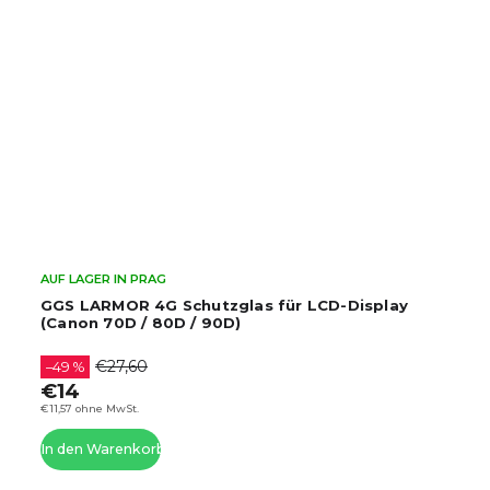
AUF LAGER IN PRAG
AUF 
GGS LARMOR 4G Schutzglas für LCD-Display
GGS
(Canon 70D / 80D / 90D)
(Can
€27,60
–49 %
–49
€14
€1
€11,57 ohne MwSt.
€11,57
In den Warenkorb
In d