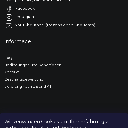
e
Facebook
i
l
Instagram
e
YouTube-Kanal (Rezensionen und Tests)
Informace
FAQ
Bedingungen und Konditionen
Kontakt
Geschäftsbewertung
Lieferung nach DE und AT
Wir verwenden Cookies, um Ihre Erfahrung zu
verbessern, Inhalte und Werbung zu