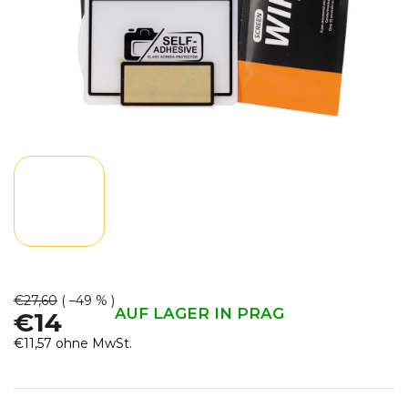
€27,60
( –49 % )
AUF LAGER IN PRAG
€14
€11,57 ohne MwSt.
Verkaufspreis: