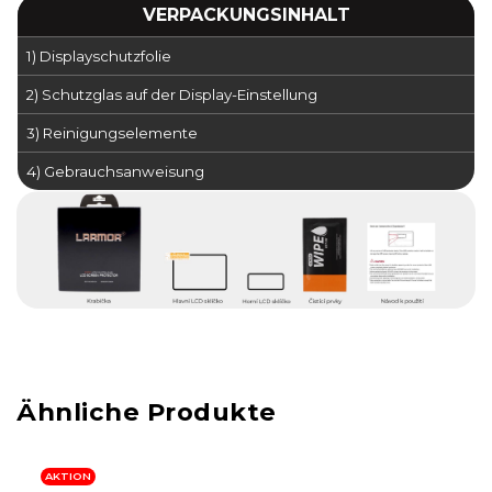
VERPACKUNGSINHALT
1) Displayschutzfolie
2) Schutzglas auf der Display-Einstellung
3) Reinigungselemente
4) Gebrauchsanweisung
AKTION