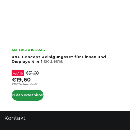
AUF LAGER IN PRAG
K&F Concept Reinigungsset für Linsen und
Displays 4 in 1
SKU.1618
€31,60
–37 %
€19,60
€16,20 ohne MwSt.
In den Warenkorb
F
Kontakt
u
ß