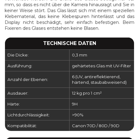
mm, so dass es nicht über die Kamera hinausragt und Sie in
keiner Weise stört. Das Glas lässt sich mit einem speziellen
Klebematerial, das keine Klebespuren hinterlässt und das
Display nicht beschädigt, sehr einfach befestigen. Beim
Fixieren des Glases entstehen keine Blasen.
TECHNISCHE DATEN
Die Dicke:
0,3 mm
Ausführung:
gehärtetes Glas mit UV-Filter
6 (UV, antireflektierend,
Anzahl der Ebenen:
härtend, staubabweisend)
Ausdauer:
12 kg pro 1 cm²
Härte:
9H
Lichtdurchlässigkeit:
>90%
Kompatibilität:
Canon 70D / 80D / 90D