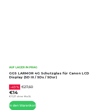
AUF LAGER IN PRAG
GGS LARMOR 4G Schutzglas für Canon LCD
Display (5D III / 5Ds / 5Dsr)
€27,60
–49 %
€14
€11,57 ohne MwSt.
In den Warenkorb