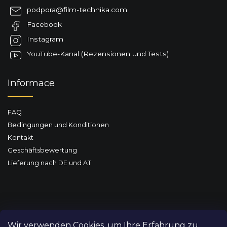
z
podpora
@
film-technika.com
e
Facebook
i
l
Instagram
e
YouTube-Kanal (Rezensionen und Tests)
Informace
FAQ
Bedingungen und Konditionen
Kontakt
Geschäftsbewertung
Lieferung nach DE und AT
Wir verwenden Cookies, um Ihre Erfahrung zu