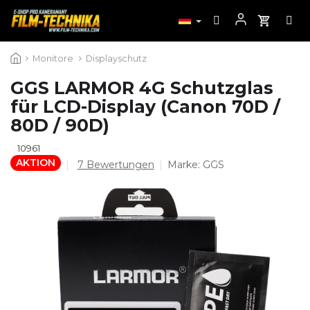
Zum
Monitore
Displayschutz
Inhalt
springen
GGS LARMOR 4G Schutzglas
für LCD-Display (Canon 70D /
80D / 90D)
10961
AKTION
Die
7 Bewertungen
Marke:
GGS
durchschnittliche
Produktbewertung
ist
4,6
von
5
Sternen.