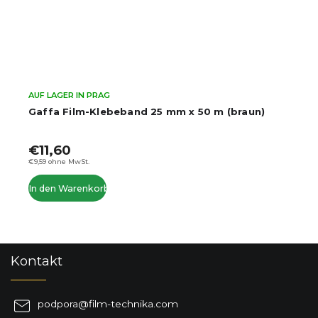
AUF LAGER IN PRAG
Gaffa Film-Klebeband 25 mm x 50 m (braun)
€11,60
€9,59 ohne MwSt.
In den Warenkorb
F
Kontakt
u
ß
z
podpora
@
film-technika.com
e