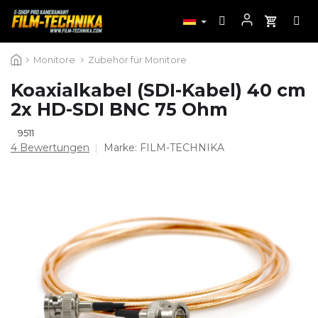
Zum
Monitore
Zubehör für Monitore
Inhalt
springen
Koaxialkabel (SDI-Kabel) 40 cm
2x HD-SDI BNC 75 Ohm
9511
Die
4 Bewertungen
Marke:
FILM-TECHNIKA
durchschnittliche
Produktbewertung
ist
5,0
von
5
Sternen.