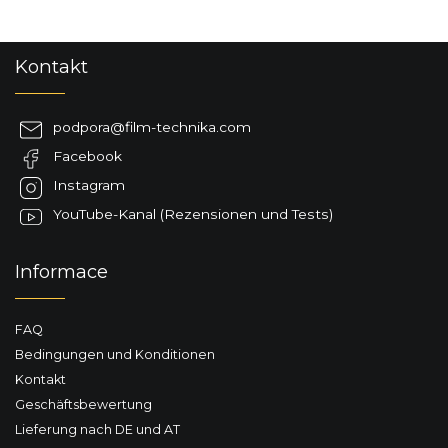
F
Kontakt
u
ß
z
podpora
@
film-technika.com
e
Facebook
i
l
Instagram
e
YouTube-Kanal (Rezensionen und Tests)
Informace
FAQ
Bedingungen und Konditionen
Kontakt
Geschäftsbewertung
Lieferung nach DE und AT