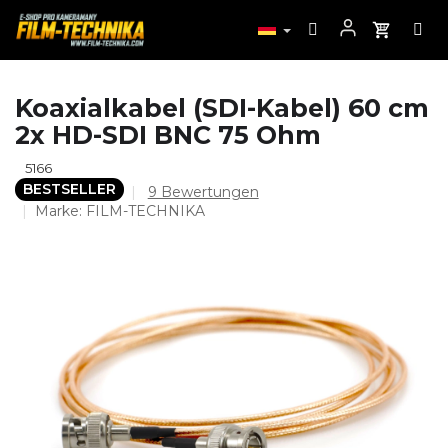
Zum
Koaxialkabel (SDI-Kabel) 60 cm
Inhalt
2x HD-SDI BNC 75 Ohm
springen
5166
BESTSELLER
Die
9 Bewertungen
durchschnittliche
Marke:
FILM-TECHNIKA
Produktbewertung
ist
4,7
von
5
Sternen.