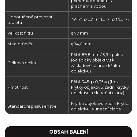
přímému kontaktu s
prachem a vodou.
Doporučená provozní
-10 ℃ až 40 ℃ (14 ℉ až 104 ℉)
teplota
Velikost filtru
φ 77 mm
Max. průměr
φ84,0 mm
Přibl. 89,8 mm / 3,54 palce
(od špičky objektivu k
Celková délka
základové straně držáku
objektivu)
Přibl. 345g / 0,35kg (bez
Hmotnost
krytky objektivu, zadní krytky
objektivu a sluneční clony)
Krytka objektivu, zadní krytka
Standardní příslušenství
objektivu, sluneční clona
OBSAH BALENÍ