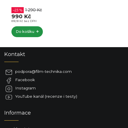
699 Kč
–28 %
499 Kč
412,40 Kč bez DPH
Detail
Z
Kontakt
á
p
a
podpora
@
film-technika.com
t
Facebook
í
Instagram
YouTube kanál (recenze i testy)
Informace