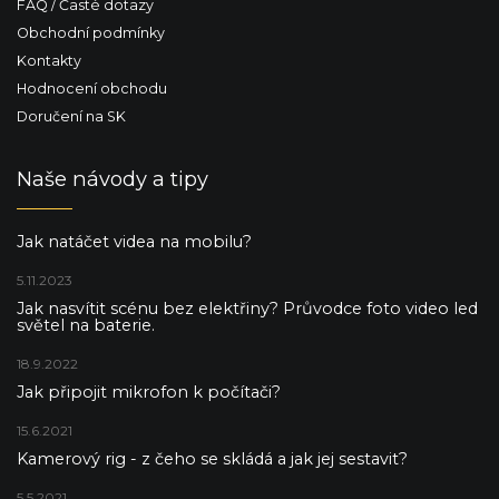
FAQ / Časté dotazy
Obchodní podmínky
Kontakty
Hodnocení obchodu
Doručení na SK
Naše návody a tipy
Jak natáčet videa na mobilu?
5.11.2023
Jak nasvítit scénu bez elektřiny? Průvodce foto video led
světel na baterie.
18.9.2022
Jak připojit mikrofon k počítači?
15.6.2021
Kamerový rig - z čeho se skládá a jak jej sestavit?
5.5.2021