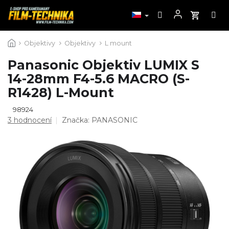
Přejít
Objektivy
Objektivy
L mount
na
obsah
Panasonic Objektiv LUMIX S
14-28mm F4-5.6 MACRO (S-
R1428) L-Mount
98924
Průměrné
3 hodnocení
Značka:
PANASONIC
hodnocení
produktu
je
5,0
z
5
hvězdiček.