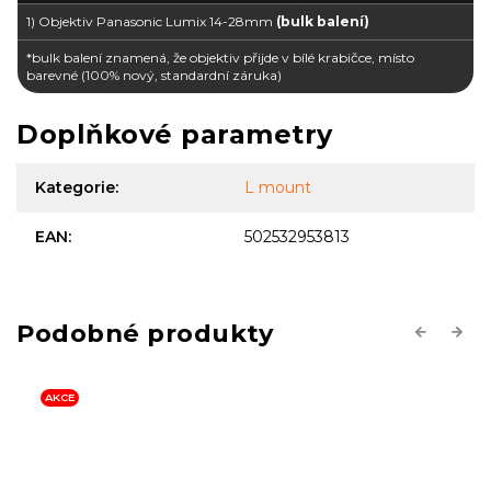
1) Objektiv Panasonic Lumix 14-28mm
(bulk balení)
*bulk balení znamená, že objektiv přijde v bílé krabičce, místo
barevné (100% nový, standardní záruka)
Doplňkové parametry
Kategorie
:
L mount
EAN
:
502532953813
Previous
Next
AKCE