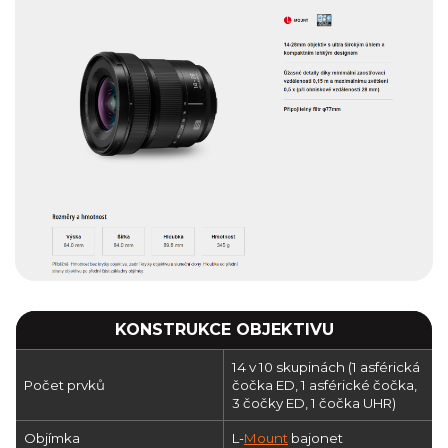
KONSTRUKCE OBJEKTIVU
14 v 10 skupinách (1 asférická
Počet prvků
čočka ED, 1 asférické čočka,
3 čočky ED, 1 čočka UHR)
Objímka
L-
Mount
bajonet