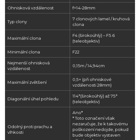
Ohnisková vzdálenost
f=14-28mm
7 clonových lamel / kruhová
Typ clony
clona
F4 (širokoúhlý) – F5.6
Maximální clona
(teleobjektiv)
Minimální clona
F22
Nejmenší ohnisková
0,15m / 14,94cm
vzdálenost
0,5× (při ohniskové
Maximální zvětšení
vzdálenosti 28mm)
114°(širokoúhlý) až 75°
Diagonální úhel pohledu
(teleobjektiv)
Ano*
* Toto označení však
nezaručuje, že k takovému
Odolný proti prachu a
poškození nedojde, pokud
vlhkosti
bude objektiv vystaven