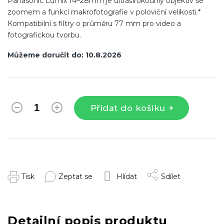
Panasonic Lumix 14–28mm je ultraširokoúhlý objektiv se
zoomem a funkcí makrofotografie v poloviční velikosti.*
Kompatibilní s filtry o průměru 77 mm pro video a
fotografickou tvorbu.
Můžeme doručit do:
10.8.2026
Přidat do košíku
Tisk
Zeptat se
Hlídat
Sdílet
Detailní popis produktu