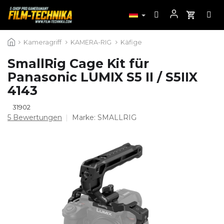
Zum
Kameragriff
KAMERA-RIG
Käfige
Inhalt
springen
SmallRig Cage Kit für
Panasonic LUMIX S5 II / S5IIX
4143
31902
Die
5 Bewertungen
Marke:
SMALLRIG
durchschnittliche
Produktbewertung
ist
4,8
von
5
Sternen.