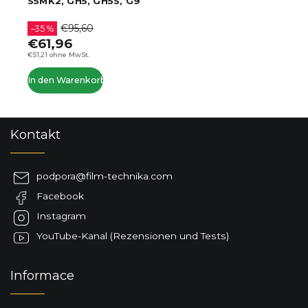
S5MK2, GH5, GH5S, G9
€95,60
–35 %
€61,96
€51,21 ohne MwSt.
In den Warenkorb
F
Kontakt
u
ß
z
podpora
@
film-technika.com
e
Facebook
i
l
Instagram
e
YouTube-Kanal (Rezensionen und Tests)
Informace