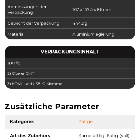
Abmessungen der
167 x 157,5 x 86 mm
Verpackung:
Gewicht der Verpackung:
444.9g
Material:
Aluminiumlegierung
VERPACKUNGSINHALT
1) Käfig
2) Oberer Griff
3)
HDMI- und USB-C-Klemme
Zusätzliche Parameter
Kategorie
:
Käfige
Art des Zubehörs
:
Kamera-Rig, Käfig (voll)