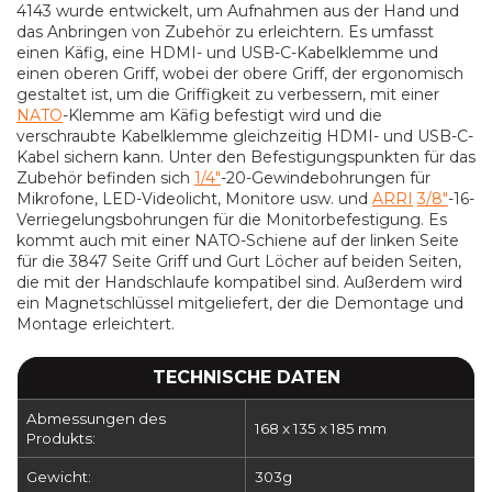
4143 wurde entwickelt, um Aufnahmen aus der Hand und
das Anbringen von Zubehör zu erleichtern. Es umfasst
einen Käfig, eine HDMI- und USB-C-Kabelklemme und
einen oberen Griff, wobei der obere Griff, der ergonomisch
gestaltet ist, um die Griffigkeit zu verbessern, mit einer
NATO
-Klemme am Käfig befestigt wird und die
verschraubte Kabelklemme gleichzeitig HDMI- und USB-C-
Kabel sichern kann. Unter den Befestigungspunkten für das
Zubehör befinden sich
1/4"
-20-Gewindebohrungen für
Mikrofone, LED-Videolicht, Monitore usw. und
ARRI
3/8"
-16-
Verriegelungsbohrungen für die Monitorbefestigung. Es
kommt auch mit einer NATO-Schiene auf der linken Seite
für die 3847 Seite Griff und Gurt Löcher auf beiden Seiten,
die mit der Handschlaufe kompatibel sind. Außerdem wird
ein Magnetschlüssel mitgeliefert, der die Demontage und
Montage erleichtert.
TECHNISCHE DATEN
Abmessungen des
168 x 135 x 185 mm
Produkts:
Gewicht:
303g