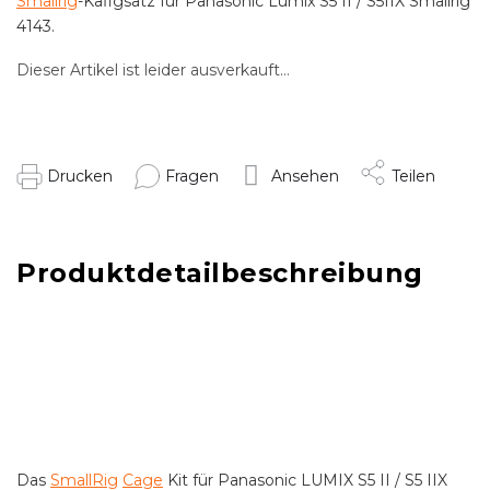
Smallrig
-Käfigsatz für Panasonic Lumix S5 II / S5IIX Smallrig
4143.
Dieser Artikel ist leider ausverkauft…
Drucken
Fragen
Ansehen
Teilen
Produktdetailbeschreibung
Das
SmallRig
Cage
Kit für Panasonic LUMIX S5 II / S5 IIX