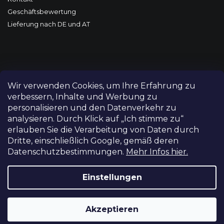
Geschäftsbewertung
Lieferung nach DE und AT
Wir verwenden Cookies, um Ihre Erfahrung zu
verbessern, Inhalte und Werbung zu
personalisieren und den Datenverkehr zu
analysieren. Durch Klick auf „Ich stimme zu“
erlauben Sie die Verarbeitung von Daten durch
Dritte, einschließlich Google, gemäß deren
Datenschutzbestimmungen.
Mehr Infos hier.
Copyright 2026
FILM-TECHNIKA
. Alle Rechte vorbehalten.
Cookie-Einstellungen ändern
Einstellungen
Grafický návrh vytvořil a nakódoval
Shoptetak.cz
Akzeptieren
Erstellt von Shoptet