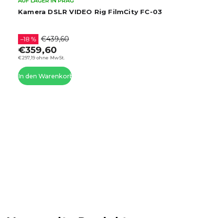
AUF LAGER IN PRAG
Kamera DSLR VIDEO Rig FilmCity FC-03
€439,60
–18 %
€359,60
€297,19 ohne MwSt.
In den Warenkorb