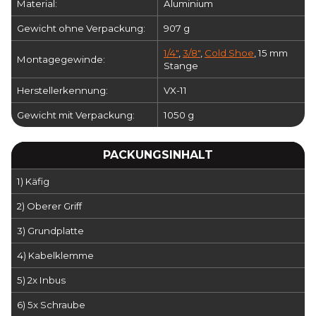
Material:
Aluminium
Gewicht ohne Verpackung:
907 g
1/4"
,
3/8"
,
Cold Shoe
, 15 mm
Montagegewinde:
Stange
Herstellerkennung:
VX-11
Gewicht mit Verpackung:
1050 g
PACKUNGSINHALT
1) Käfig
2) Oberer Griff
3) Grundplatte
4) Kabelklemme
5) 2x Inbus
6) 5x Schraube