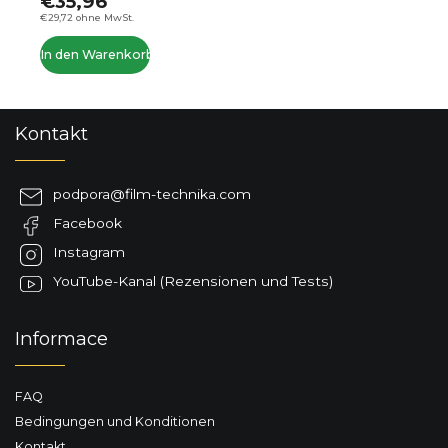
€35,96
€29,72 ohne MwSt.
In den Warenkorb
F
Kontakt
u
ß
z
podpora
@
film-technika.com
e
Facebook
i
l
Instagram
e
YouTube-Kanal (Rezensionen und Tests)
Informace
FAQ
Bedingungen und Konditionen
Kontakt