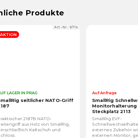
Art.-Nr.:
6714
AKTION
UF LAGER IN PRAG
Auf Anfrage
SmallRig seitlicher NATO-Griff
SmallRig Schnellw
2187
Monitorhalterung
Steckplatz 2113
raktischer 2187B NATO-
SmallRig EVF-
eitengriff aus Holz von SmallRig,
Schnellwechselhalter
inschließlich Kaltschuh und
externes Zubehör wi
chloss.
externen Monitor, ge