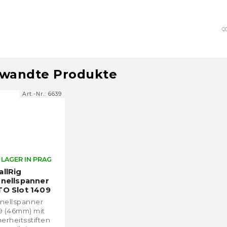
wandte Produkte
Art.-Nr.:
6639
 LAGER IN PRAG
llRig
nellspanner
O Slot 1409
6cm)
nellspanner
9 (46mm) mit
herheitsstiften