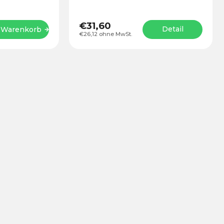
der NATO-Nut.
g bis...
€31,60
Detail
 Warenkorb
€26,12 ohne MwSt.