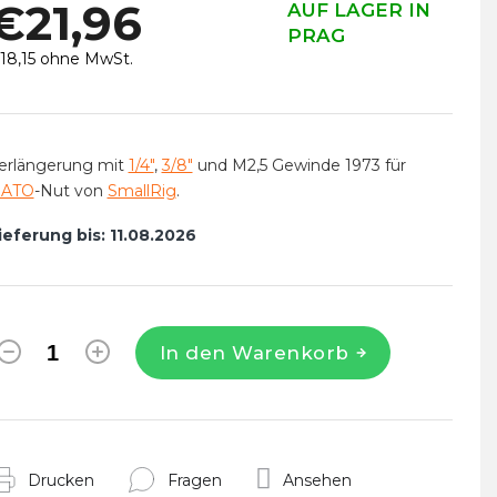
€21,96
AUF LAGER IN
PRAG
18,15 ohne MwSt.
erkaufspreis:
erlängerung mit
1/4"
,
3/8"
und M2,5 Gewinde 1973 für
ATO
-Nut von
SmallRig
.
ieferung bis:
11.08.2026
In den Warenkorb
Drucken
Fragen
Ansehen