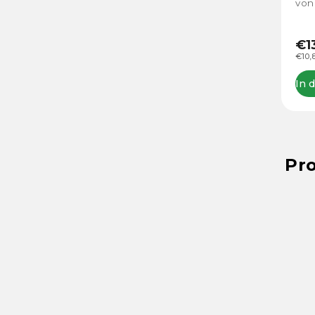
von
€1
€10,
In 
Pr