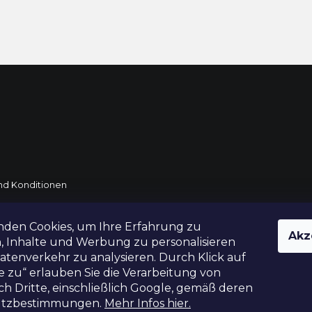
d Konditionen
rtung
nden Cookies, um Ihre Erfahrung zu
Akz
DE und AT
, Inhalte und Werbung zu personalisieren
tenverkehr zu analysieren. Durch Klick auf
e zu“ erlauben Sie die Verarbeitung von
h Dritte, einschließlich Google, gemäß deren
utzbestimmungen.
Mehr Infos hier.