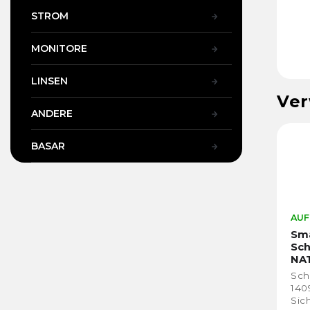
STROM
MONITORE
LINSEN
Ver
ANDERE
BASAR
AUF
Sma
Sch
NAT
(4,
Sch
140
Sic