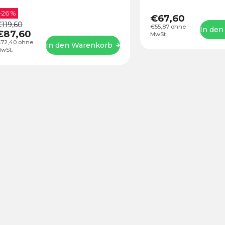
direkte Montage in 
–26 %
Tragfähigkeit von 1,5 k
€67,60
119,60
€55,87 ohne
In den
€87,60
MwSt.
72,40 ohne
In den Warenkorb
wSt.