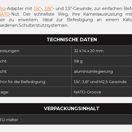
Rig
-Adapter mit
1/4"
-,
3/8"
- und 2,5"-Gewinde, zur einfachen Be
NATO
-Nut. Der schnellste Weg, Ihre Kameraausrüstung mi
hör zu erweitern. Ideal zur Befestigung an einem Käf
hiedenen Schulterstützsystemen.
TECHNISCHE DATEN
ssungen:
32 x 14 x 20 mm
cht:
58 g
cht:
aluminiumlegierung
ör für die Befestigung:
1/4", 3,8" und M2,5 Gewinde
age:
NATO-Groove
VERPACKUNGSINHALT
ATO-Halter