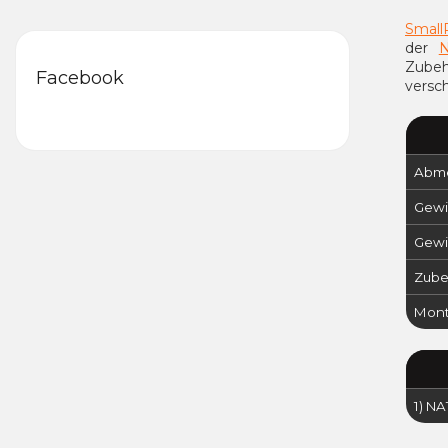
Small
der
Zube
Facebook
versc
Abme
Gewi
Gewi
Zubeh
Mont
1) N