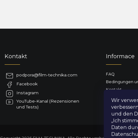
F
u
ß
z
Kontakt
Informace
e
i
l
FAQ
podpora
@
film-technika.com
e
Bedingungen un
Facebook
Kontakt
Instagram
Geschäftsbewe
Wir verwe
YouTube-Kanal (Rezensionen
Lieferung nach 
verbessern
und Tests)
und den Da
„Ich stimm
Daten durc
Datensch