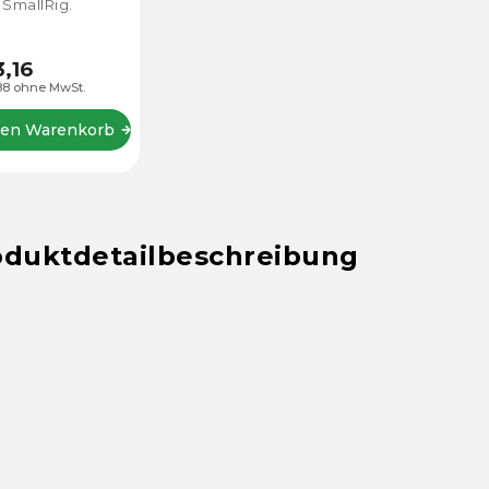
 SmallRig.
3,16
88 ohne MwSt.
den Warenkorb
oduktdetailbeschreibung