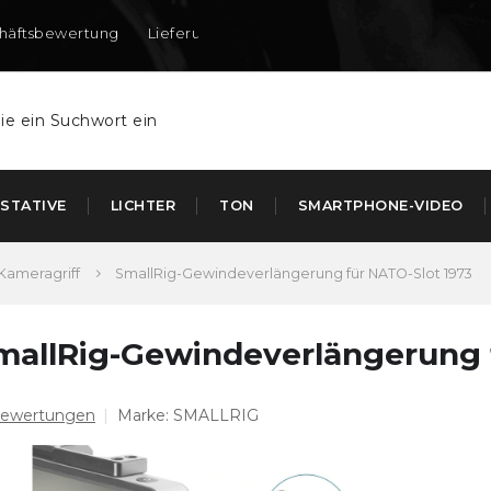
häftsbewertung
Lieferung nach DE und AT
STATIVE
LICHTER
TON
SMARTPHONE-VIDEO
Kameragriff
SmallRig-Gewindeverlängerung für NATO-Slot 1973
mallRig-Gewindeverlängerung 
Bewertungen
Marke:
SMALLRIG
chschnittliche
oduktbewertung