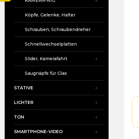
KAMERA-RIG
5,0
t
vo
e
5
Köpfe, Gelenke, Halter
Ste
Schrauben, Schraubendreher
Schnellwechselplatten
Slider, Kamerafahrt
Saugnäpfe für Glas
STATIVE
LICHTER
TON
SMARTPHONE-VIDEO