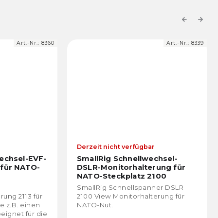
Previous
Next
Art.-Nr.:
8360
Art.-Nr.:
8339
Derzeit nicht verfügbar
echsel-EVF-
SmallRig Schnellwechsel-
 für NATO-
DSLR-Monitorhalterung für
NATO-Steckplatz 2100
SmallRig Schnellspanner DSLR
ung 2113 für
2100 View Monitorhalterung für
e z.B. einen
NATO-Nut.
eignet für die