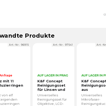
wandte Produkte
Art.-Nr.:
97541
Art.-Nr.:
97542
Art.-N
 LAGER IN PRAG
AUF LAGER IN PRAG
AUF LAGER IN 
F Concept
K&F Concept
KF Concept 
nigungsset
Reinigungsset
MC UV-Filter
 Linsen und
aus
mm)
KF01.1
plays 4 in 1
Mikrofasertüchern
verselles
Universelles
Hochwertiger 
.1618
20 Stück
nigungsset für
Mikrofaser-
mm MC UV-Filt
(15x15cm)
ektive, LCD-
Reinigungstuch-
von KF Concep