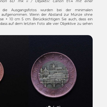
on 6D mk ii / Objektiv: Canon f/1.4 mit einer
 die Ausgangsfotos wurden bei der minimalen
ung aufgenommen. Wenn der Abstand zur Münze ohne
se + 10 cm 5 cm. Berücksichtigen Sie auch, dass ein
ass auf dem letzten Foto alle vier Objektive zu sehen