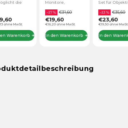
itore,
Set für Objektive,
€23,60
–40 %
puter,
LCD-Monitore,
€31,60
€35,60
dschirme usw.
 %
Computer,
–33 %
€13,96
Bildschirme, etc.
9,60
€23,60
€11,54 ohne MwSt.
20 ohne MwSt.
€19,50 ohne MwSt.
In den Waren
den Warenkorb
In den Warenkorb
oduktdetailbeschreibung