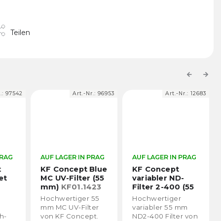
Teilen
Previous
Next
r.:
96953
Art.-Nr.:
12683
Art.-Nr.:
14615
PRAG
AUF LAGER IN PRAG
AUF LAGER IN PRAG
Blue
KF Concept
KF Concept
 (55
variabler ND-
variabler ND-
423
Filter 2-400 (55
Filter 8-2000 (55
mm)
KF01.1400
mm)
55
Hochwertiger
Hochwertiger
er
variabler 55 mm
variabler 55 mm
t.
ND2-400 Filter von
ND8-2000 Filter