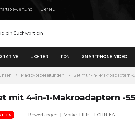
häftsbewertung
Lieferung nach DE und AT
STATIVE
LICHTER
TON
SMARTPHONE-VIDEO
Linsen
Makrovorbereitungen
Set mit 4-in-1-Makroadaptern 
et mit 4-in-1-Makroadaptern -
Die
11 Bewertungen
Marke:
FILM-TECHNIKA
KTION
durchschnittliche
Produktbewertung
ist