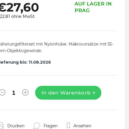
€27,60
AUF LAGER IN
PRAG
22,81 ohne MwSt.
erkaufspreis:
äherungsfilterset mit Nylonhülse. Makrovorsätze mit 55-
m-Objektivgewinde.
ieferung bis:
11.08.2026
In den Warenkorb
Drucken
Fragen
Ansehen