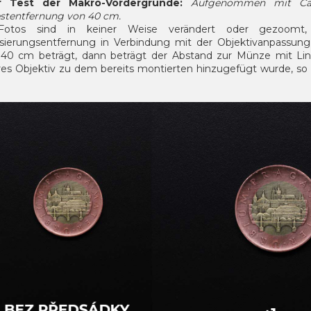
r Test der Makro-Vordergründe:
Aufgenommen mit Can
stentfernung von 40 cm.
Fotos sind in keiner Weise verändert oder gezoomt,
sierungsentfernung in Verbindung mit der Objektivanpass
 40 cm beträgt, dann beträgt der Abstand zur Münze mit Lin
res Objektiv zu dem bereits montierten hinzugefügt wurde, so d