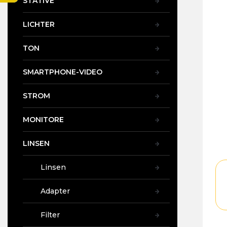
STATIVE
t
e
LICHTER
TON
SMARTPHONE-VIDEO
STROM
MONITORE
LINSEN
Linsen
Adapter
Filter