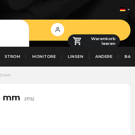
Login
Warenkorb
leeren
STROM
MONITORE
LINSEN
ANDERE
BAS
-55 mm
55 mm
21732