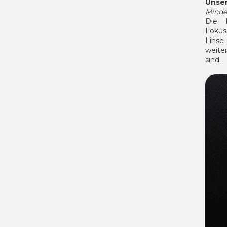
Unse
Minde
Die 
Fokus
Linse
weite
sind.