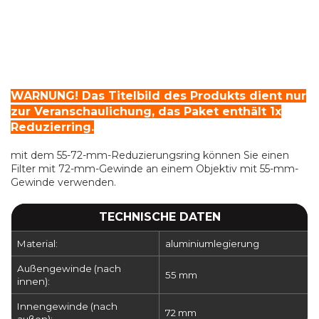
WARNUNG! Das Titelbild des Produkts dient nur
zur Veranschaulichung, das Paket enthält 1x
Reduzierring.
mit dem 55-72-mm-Reduzierungsring können Sie einen
Filter mit 72-mm-Gewinde an einem Objektiv mit 55-mm-
Gewinde verwenden.
TECHNISCHE DATEN
Material:
aluminiumlegierung
Außengewinde (nach
55 mm
innen):
Innengewinde (nach
72 mm