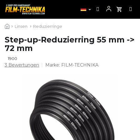
Zum
Linsen
Reduzierringe
Inhalt
springen
Step-up-Reduzierring 55 mm ->
72 mm
1900
Die
3 Bewertungen
Marke:
FILM-TECHNIKA
durchschnittliche
Produktbewertung
ist
5,0
von
5
Sternen.