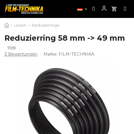
Zum
Linsen
Reduzierringe
Inhalt
springen
Reduzierring 58 mm -> 49 mm
7051
Die
3 Bewertungen
Marke:
FILM-TECHNIKA
durchschnittliche
Produktbewertung
ist
4,3
von
5
Sternen.