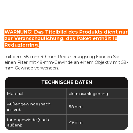
WARNUNG! Das Titelbild des Produkts dient nur
zur Veranschaulichung, das Paket enthält 1x
Reduzierring.
mit dem 58-mm-49-mm-Reduzierungsring können Sie
einen Filter mit 49-mm-Gewinde an einem Objektiv mit 58-
mm-Gewinde verwenden.
TECHNISCHE DATEN
Material:
aluminiumlegierung
Außengewinde (nach
58 mm
innen):
Innengewinde (nach
49 mm
außen):