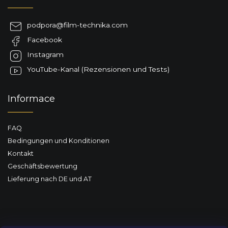
ß
z
podpora
@
film-technika.com
e
Facebook
i
l
Instagram
e
YouTube-Kanal (Rezensionen und Tests)
Informace
FAQ
Bedingungen und Konditionen
Kontakt
Geschäftsbewertung
Lieferung nach DE und AT