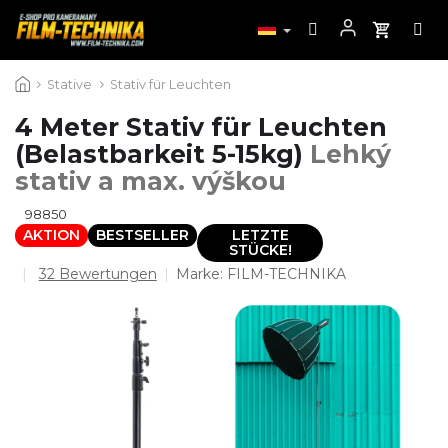
Zum
Stative
Stativ für Leuchten
Inhalt
springen
4 Meter Stativ für Leuchten
(Belastbarkeit 5-15kg)
Lehký
stativ a max. výškou
98850
AKTION
BESTSELLER
LETZTE
STÜCKE!
Die
32 Bewertungen
Marke:
FILM-TECHNIKA
durchschnittliche
Produktbewertung
ist
4,7
von
5
Sternen.