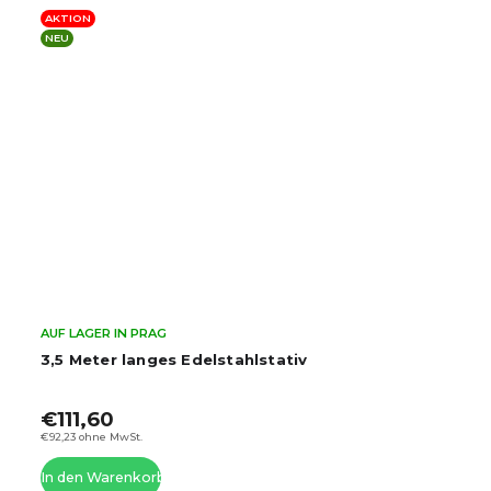
AKTION
BESTSELLER
AUF LAGER IN PRAG
elstahlstativ
Professionelles, solide
Galgenarm + 4 kg Gege
€159,60
–17 %
€131,60
€108,76 ohne MwSt.