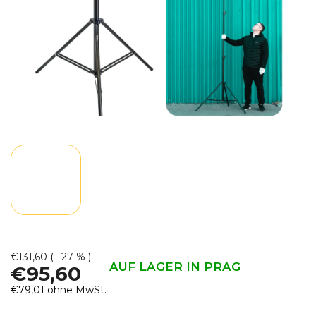
€131,60
( –27 % )
AUF LAGER IN PRAG
€95,60
€79,01 ohne MwSt.
Verkaufspreis: