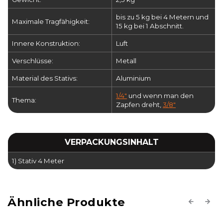
bis zu 5 kg bei 4 Metern und
Maximale Tragfähigkeit:
15 kg bei 1 Abschnitt.
Innere Konstruktion:
Luft
Verschlüsse:
Metall
Material des Stativs:
Aluminium
1/4"
und wenn man den
Thema:
Zapfen dreht,
3/8"
VERPACKUNGSINHALT
1) Stativ 4 Meter
Previous
Next