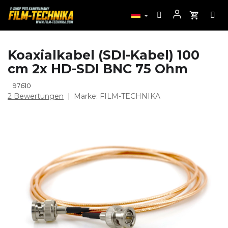
Zum
Koaxialkabel (SDI-Kabel) 100
Inhalt
cm 2x HD-SDI BNC 75 Ohm
springen
97610
Die
2 Bewertungen
Marke:
FILM-TECHNIKA
durchschnittliche
Produktbewertung
ist
5,0
von
5
Sternen.