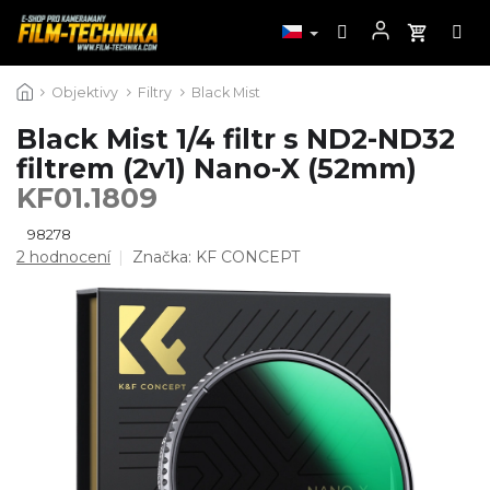
Přejít
Objektivy
Filtry
Black Mist
na
obsah
Black Mist 1/4 filtr s ND2-ND32
filtrem (2v1) Nano-X (52mm)
KF01.1809
98278
Průměrné
2 hodnocení
Značka:
KF CONCEPT
hodnocení
produktu
je
5,0
z
5
hvězdiček.