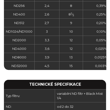
ND256
2,4
8
0,39%
2
ND400
2,6
8
⁄
0,25%
3
ND512
2,7
9
0,20%
ND1024/ND1000
3
10
0,10%
ND2000
3,3
12
0,05%
ND4000
3,6
12
0,025%
ND8000
3,9
13
0,0125%
ND32000
4,5
15
0,003%
TECHNICKÉ SPECIFIKACE
variabilní ND filtr + Black Mist
Typ filtru:
1/4
ND:
od 2 do 32