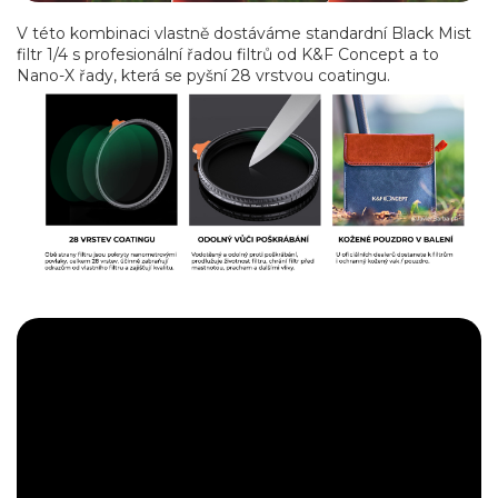
V této kombinaci vlastně dostáváme standardní Black Mist
filtr 1/4 s profesionální řadou filtrů od K&F Concept a to
Nano-X řady, která se pyšní 28 vrstvou coatingu.