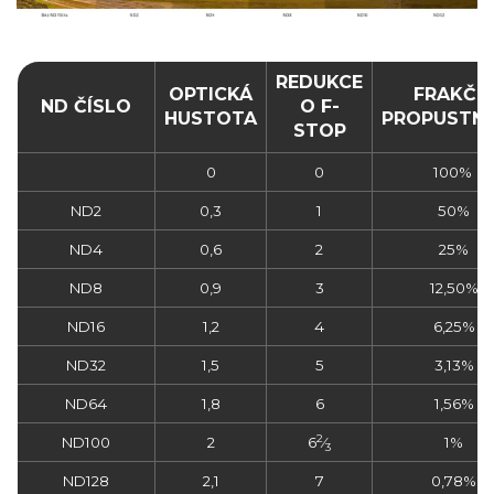
REDUKCE
OPTICKÁ
FRAKČN
ND ČÍSLO
O F-
HUSTOTA
PROPUSTN
STOP
0
0
100%
ND2
0,3
1
50%
ND4
0,6
2
25%
ND8
0,9
3
12,50%
ND16
1,2
4
6,25%
ND32
1,5
5
3,13%
ND64
1,8
6
1,56%
2
ND100
2
6
⁄
1%
3
ND128
2,1
7
0,78%