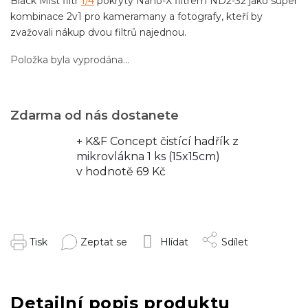
Black Mist filtr
1/4
pokrytý Nano-X filtrem ND2-32 jako super
kombinace 2v1 pro kameramany a fotografy, kteří by
zvažovali nákup dvou filtrů najednou.
Položka byla vyprodána…
Zdarma od nás dostanete
+ K&F Concept čistící hadřík z
mikrovlákna 1 ks (15x15cm)
v hodnotě 69 Kč
Tisk
Zeptat se
Hlídat
Sdílet
Detailní popis produktu