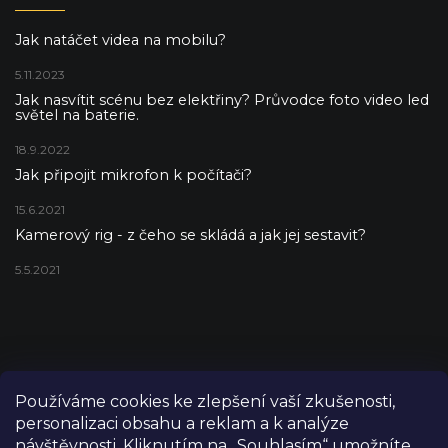
Jak natáčet videa na mobilu?
5.11.2023
Jak nasvítit scénu bez elektřiny? Průvodce foto video led
světel na baterie.
18.9.2022
Jak připojit mikrofon k počítači?
15.6.2021
Kamerový rig - z čeho se skládá a jak jej sestavit?
5.5.2021
Používáme cookies ke zlepšení vaší zkušenosti,
personalizaci obsahu a reklam a k analýze
návštěvnosti. Kliknutím na „Souhlasím“ umožníte