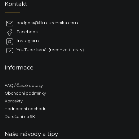
Kontakt
á
p
a
podpora
@
film-technika.com
t
Facebook
í
Instagram
YouTube kanál (recenze i testy)
Informace
FAQ / Časté dotazy
Obchodní podmínky
Kontakty
Hodnocení obchodu
Doručení na SK
Naše návody a tipy