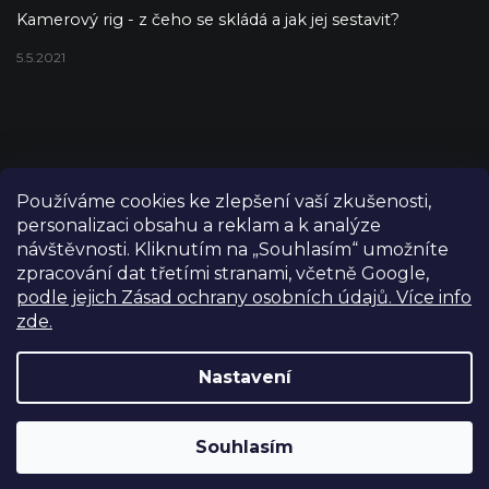
Kamerový rig - z čeho se skládá a jak jej sestavit?
5.5.2021
Používáme cookies ke zlepšení vaší zkušenosti,
personalizaci obsahu a reklam a k analýze
návštěvnosti. Kliknutím na „Souhlasím“ umožníte
zpracování dat třetími stranami, včetně Google,
podle jejich Zásad ochrany osobních údajů. Více info
zde.
Copyright 2026
FILM-TECHNIKA
. Všechna práva vyhrazena.
Upravit nastavení cookies
Nastavení
Grafický návrh vytvořil a nakódoval
Shoptetak.cz
Výdejní sklad Praha: PO–PÁ 8:00–16:00. Při objednání a
Souhlasím
Vytvořil Shoptet
úhradě lze zboží vyzvednout ještě tentýž den.