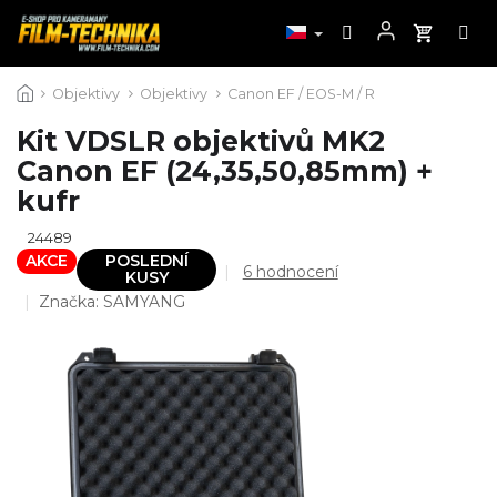
Přejít
Objektivy
Objektivy
Canon EF / EOS-M / R
na
obsah
Kit VDSLR objektivů MK2
Canon EF (24,35,50,85mm) +
kufr
24489
AKCE
POSLEDNÍ
Průměrné
6 hodnocení
KUSY
hodnocení
Značka:
SAMYANG
produktu
je
5,0
z
5
hvězdiček.