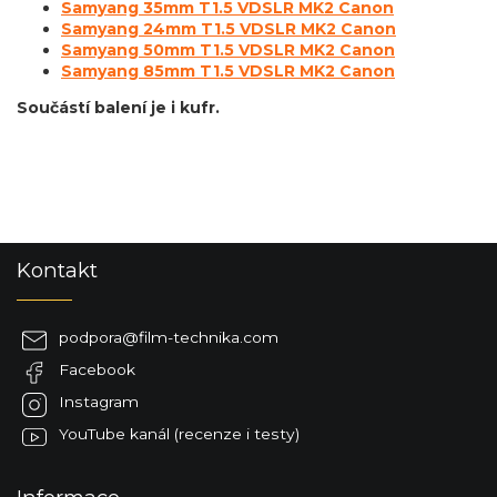
Samyang 35mm T1.5 VDSLR MK2 Canon
Samyang 24mm T1.5 VDSLR MK2 Canon
Samyang 50mm T1.5 VDSLR MK2 Canon
Samyang 85mm T1.5 VDSLR MK2 Canon
Součástí balení je i kufr.
Z
Kontakt
á
p
a
podpora
@
film-technika.com
t
Facebook
í
Instagram
YouTube kanál (recenze i testy)