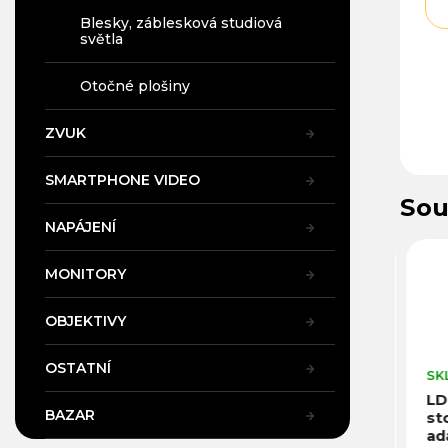
Blesky, záblesková studiová
světla
Otočné plošiny
ZVUK
SMARTPHONE VIDEO
Sou
NAPÁJENÍ
66
Kód:
25658
Kód:
25659
MONITORY
OBJEKTIVY
OSTATNÍ
SKLADEM V PRAZE
SKLADEM V PRAZE
SKL
LDNIO SC1017
LDNIO SC2018
LD
BAZAR
EU prodlužovací
EU prodlužovací
sto
kabel (5m)
zásuvka 2x
ada