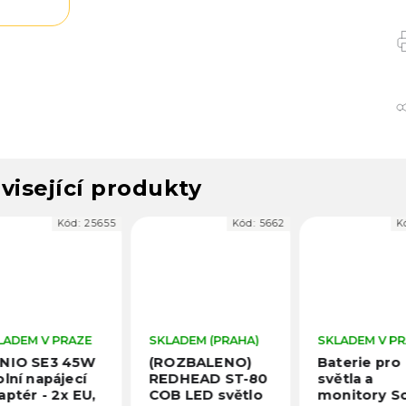
visející produkty
Kód:
25655
Kód:
5662
Kó
ADEM V PRAZE
SKLADEM (PRAHA)
SKLADEM V PR
NIO SE3 45W
(ROZBALENO)
Baterie pro
lní napájecí
REDHEAD ST-80
světla a
ptér - 2x EU,
COB LED světlo
monitory So