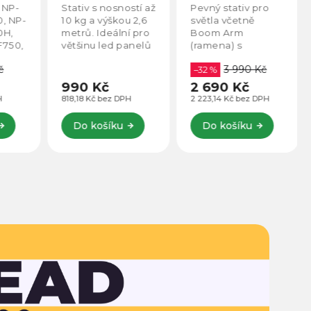
-
kg)
Bag (protizávaží)
 NP-
Stativ s nosností až
Pevný stativ pro
, NP-
10 kg a výškou 2,6
světla včetně
H,
metrů. Ideální pro
Boom Arm
750,
většinu led panelů
(ramena) s
a COB světel. ABS
nosností 5 kg a
3 990 Kč
spojovací díly a
maximální výškou
–32 %
930
vzdušný protitlak
375 cm!
990 Kč
2 690 Kč
o
pro ochranu proti
818,18 Kč bez DPH
2 223,14 Kč bez DPH
nárazům.
Do košíku
Do košíku