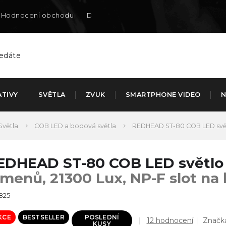
Hodnocení obchodu
Doručení na SK
ATIVY
SVĚTLA
ZVUK
SMARTPHONE VIDEO
N
Světla
COB LED a bodová světla
REDHEAD ST-80 COB LED svě
EDHEAD ST-80 COB LED světl
umenů, 21300 Lux, NP-F slot na 
825
KCE
BESTSELLER
POSLEDNÍ
Průměrné
12 hodnocení
Značk
KUSY