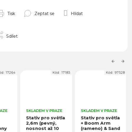
Tisk
Zeptat se
Hlídat
Sdílet
Previous
Next
d:
17264
Kód:
17183
Kód:
97528
AZE
SKLADEM V PRAZE
SKLADEM V PRAZE
Stativ pro světla
Stativ pro světla
2,6m (pevný,
+ Boom Arm
ny
nosnost až 10
(rameno) & Sand