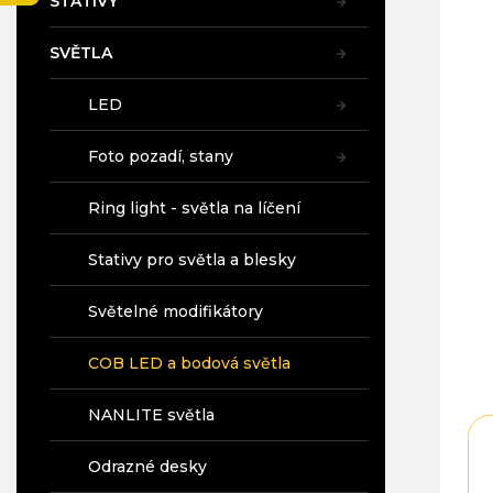
STATIVY
a
n
SVĚTLA
e
l
LED
Foto pozadí, stany
Ring light - světla na líčení
Stativy pro světla a blesky
Světelné modifikátory
COB LED a bodová světla
NANLITE světla
Odrazné desky