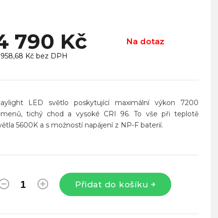
4 790 Kč
Na dotaz
 958,68 Kč bez DPH
ěrná
ena:
aylight LED světlo poskytující maximální výkon 7200
umenů, tichý chod a vysoké CRI 96. To vše při teplotě
větla 5600K a s možností napájení z NP-F baterií.
Přidat do košíku