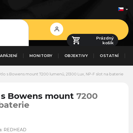
Přihlášení
Prázdný
košík
APÁJENÍ
MONITORY
OBJEKTIVY
OSTATNÍ
tlo s Bowens mount
7200 lumenů, 21300 Lux, NP-F slot na baterie
o s Bowens mount
7200
baterie
a:
REDHEAD