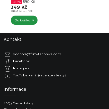
590 Kč
–40 %
349 Kč
288,43 Kč bez DPH
Do košíku
Z
Kontakt
á
p
a
podpora
@
film-technika.com
t
Facebook
í
Instagram
YouTube kanál (recenze i testy)
Informace
FAQ / Časté dotazy