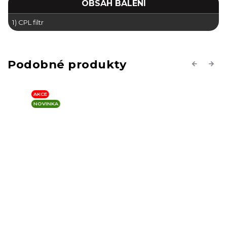
OBSAH BALENÍ
1) CPL filtr
Previous
Next
AKCE
NOVINKA