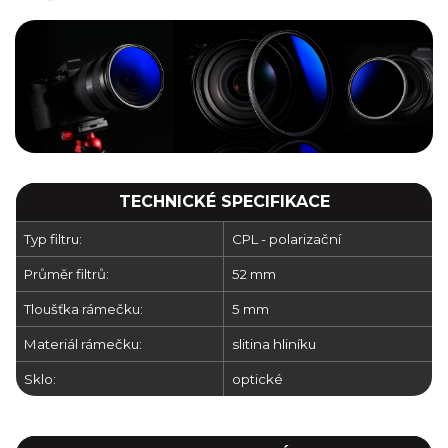
TECHNICKÉ SPECIFIKACE
Typ filtru:
CPL - polarizační
Průměr filtrů:
52 mm
Tloušťka rámečku:
5 mm
Materiál rámečku:
slitina hliníku
Sklo:
optické