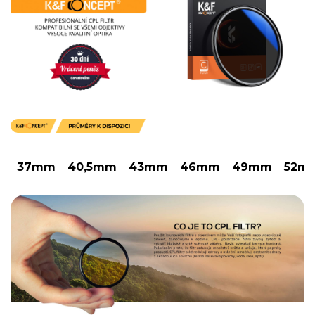
37mm
40,5mm
43mm
46mm
49mm
52m