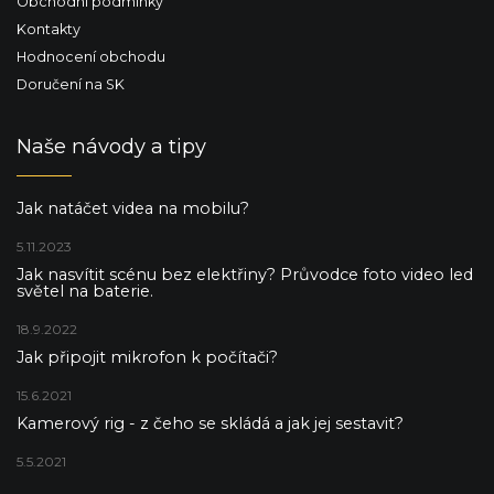
Obchodní podmínky
Kontakty
Hodnocení obchodu
Doručení na SK
Naše návody a tipy
Jak natáčet videa na mobilu?
5.11.2023
Jak nasvítit scénu bez elektřiny? Průvodce foto video led
světel na baterie.
18.9.2022
Jak připojit mikrofon k počítači?
15.6.2021
Kamerový rig - z čeho se skládá a jak jej sestavit?
5.5.2021