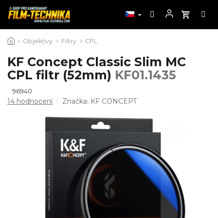
Přejít
Objektivy
Filtry
CPL
na
obsah
KF Concept Classic Slim MC
CPL filtr (52mm)
KF01.1435
96940
Průměrné
14 hodnocení
Značka:
KF CONCEPT
hodnocení
produktu
je
4,9
z
5
hvězdiček.